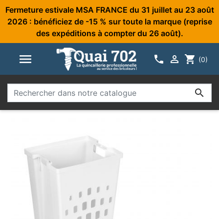
Fermeture estivale MSA FRANCE du 31 juillet au 23 août
2026 : bénéficiez de -15 % sur toute la marque (reprise
des expéditions à compter du 26 août).



shopping_cart
(0)
