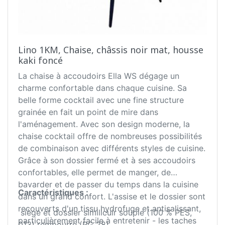
Lino 1KM, Chaise, châssis noir mat, housse
kaki foncé
La chaise à accoudoirs Ella WS dégage un
charme confortable dans chaque cuisine. Sa
belle forme cocktail avec une fine structure
grainée en fait un point de mire dans
l'aménagement. Avec son design moderne, la
chaise cocktail offre de nombreuses possibilités
de combinaison avec différents styles de cuisine.
Grâce à son dossier fermé et à ses accoudoirs
confortables, elle permet de manger, de
bavarder et de passer du temps dans la cuisine
Caractéristiques :
dans un grand confort. L'assise et le dossier sont
recouverts d'un tissu hydrofuge et antisalissant,
siège et dossier similicuir souple (100 % PES,
particulièrement facile à entretenir - les taches
013) rembourré (RG 28)