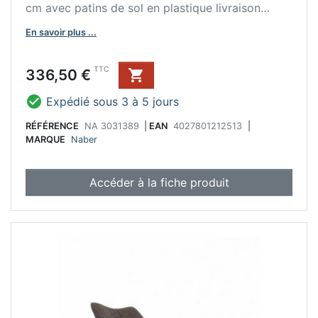
cm avec patins de sol en plastique livraison
démontée
En savoir plus ...
Prix
TTC
336,50 €


Expédié sous 3 à 5 jours
RÉFÉRENCE
NA 3031389
|
EAN
4027801212513
|
MARQUE
Naber
Accéder à la fiche produit