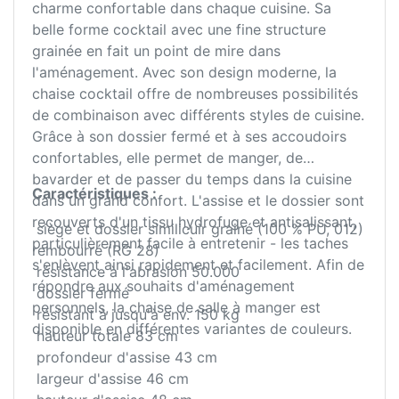
charme confortable dans chaque cuisine. Sa
belle forme cocktail avec une fine structure
grainée en fait un point de mire dans
l'aménagement. Avec son design moderne, la
chaise cocktail offre de nombreuses possibilités
de combinaison avec différents styles de cuisine.
Grâce à son dossier fermé et à ses accoudoirs
confortables, elle permet de manger, de
bavarder et de passer du temps dans la cuisine
Caractéristiques :
dans un grand confort. L'assise et le dossier sont
recouverts d'un tissu hydrofuge et antisalissant,
siège et dossier similicuir grainé (100 % PU, 012)
particulièrement facile à entretenir - les taches
rembourré (RG 28)
s'enlèvent ainsi rapidement et facilement. Afin de
résistance à l'abrasion 50.000
répondre aux souhaits d'aménagement
dossier fermé
personnels, la chaise de salle à manger est
résistant à jusqu'à env. 150 kg
disponible en différentes variantes de couleurs.
hauteur totale 83 cm
profondeur d'assise 43 cm
largeur d'assise 46 cm