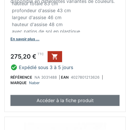
disponible en différentes variantes de couleurs.
hauteur totale 83 cm
profondeur d'assise 43 cm
largeur d'assise 46 cm
hauteur d'assise 48 cm
avec patins de sol en plastique
livraison démontée
En savoir plus ...
Prix
TTC
275,20 €


Expédié sous 3 à 5 jours
RÉFÉRENCE
NA 3031488
|
EAN
4027801213626
|
MARQUE
Naber
Accéder à la fiche produit