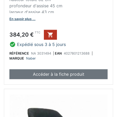
profondeur d'assise 45 cm
largeur d'assise 43 cm
hauteur d'assise 48 cm
En savoir plus ...
avec patins de sol en plastique
livraison démontée
Prix
TTC
384,20 €


Expédié sous 3 à 5 jours
RÉFÉRENCE
NA 3031494
|
EAN
4027801213688
|
MARQUE
Naber
Accéder à la fiche produit