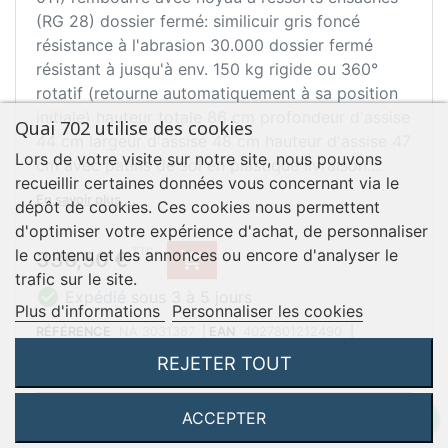
(RG 28) dossier fermé: similicuir gris foncé
résistance à l'abrasion 30.000 dossier fermé
résistant à jusqu'à env. 150 kg rigide ou 360°
rotatif (retourne automatiquement à sa position
initiale) hauteur totale 86 cm profondeur d'assise
Quai 702 utilise des cookies
44 cm largeur d'assise 48 cm hauteur d'assise 47
Lors de votre visite sur notre site, nous pouvons
cm avec patins de sol en plastique livraison
recueillir certaines données vous concernant via le
démontée
En savoir plus ...
dépôt de cookies. Ces cookies nous permettent
d'optimiser votre expérience d'achat, de personnaliser
Prix
TTC
le contenu et les annonces ou encore d'analyser le
336,50 €

trafic sur le site.

Expédié sous 3 à 5 jours
Plus d'informations
Personnaliser les cookies
RÉFÉRENCE
NA 3031387
|
EAN
4027801212490
|
MARQUE
Naber
REJETER TOUT
Accéder à la fiche produit
ACCEPTER