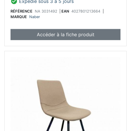

Expédié sous 3 à 5 jours
RÉFÉRENCE
NA 3031492
|
EAN
4027801213664
|
MARQUE
Naber
Accéder à la fiche produit