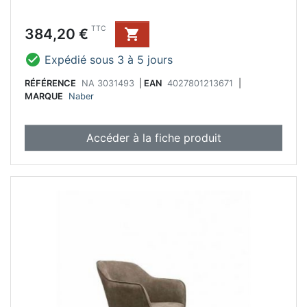
avec patins de sol en plastique
livraison démontée
Prix
TTC
384,20 €


Expédié sous 3 à 5 jours
RÉFÉRENCE
NA 3031493
|
EAN
4027801213671
|
MARQUE
Naber
Accéder à la fiche produit