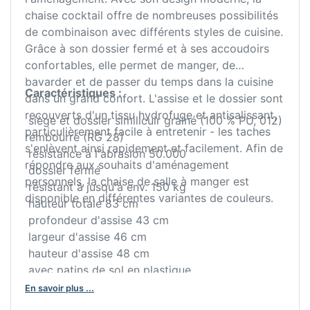
chaise cocktail offre de nombreuses possibilités
de combinaison avec différents styles de cuisine.
Grâce à son dossier fermé et à ses accoudoirs
confortables, elle permet de manger, de
bavarder et de passer du temps dans la cuisine
Caractéristiques :
dans un grand confort. L'assise et le dossier sont
recouverts d'un tissu hydrofuge et antisalissant,
siège et dossier similicuir grainé (100 % PU, 012)
particulièrement facile à entretenir - les taches
rembourré (RG 28)
s'enlèvent ainsi rapidement et facilement. Afin de
résistance à l'abrasion 50.000
répondre aux souhaits d'aménagement
dossier fermé
personnels, la chaise de salle à manger est
résistant à jusqu'à env. 150 kg
disponible en différentes variantes de couleurs.
hauteur totale 83 cm
profondeur d'assise 43 cm
largeur d'assise 46 cm
hauteur d'assise 48 cm
avec patins de sol en plastique
livraison démontée
En savoir plus ...