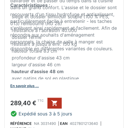
bavarder et de passer du temps dans la cuisine
Caractéristiques :
dans un grand confort. L'assise et le dossier sont
recouverts d'un tissu hydrofuge et antisalissant,
siège et dossier similicuir souple (100 % PES,
particulièrement facile à entretenir - les taches
013) rembourré (RG 28)
s'enlèvent ainsi rapidement et facilement. Afin de
résistance à l'abrasion 40.000
répondre aux souhaits d'aménagement
dossier fermé
personnels, la chaise de salle à manger est
résistant à jusqu'à env. 150 kg
disponible en différentes variantes de couleurs.
hauteur totale 83 cm
profondeur d'assise 43 cm
largeur d'assise 46 cm
hauteur d'assise 48 cm
avec patins de sol en plastique
livraison démontée
En savoir plus ...
Prix
TTC
289,40 €


Expédié sous 3 à 5 jours
RÉFÉRENCE
NA 3031490
|
EAN
4027801213640
|