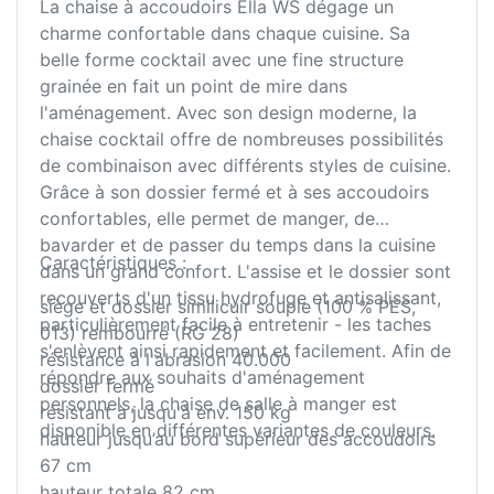
La chaise à accoudoirs Ella WS dégage un
charme confortable dans chaque cuisine. Sa
belle forme cocktail avec une fine structure
grainée en fait un point de mire dans
l'aménagement. Avec son design moderne, la
chaise cocktail offre de nombreuses possibilités
de combinaison avec différents styles de cuisine.
Grâce à son dossier fermé et à ses accoudoirs
confortables, elle permet de manger, de
bavarder et de passer du temps dans la cuisine
Caractéristiques :
dans un grand confort. L'assise et le dossier sont
recouverts d'un tissu hydrofuge et antisalissant,
siège et dossier similicuir souple (100 % PES,
particulièrement facile à entretenir - les taches
013) rembourré (RG 28)
s'enlèvent ainsi rapidement et facilement. Afin de
résistance à l'abrasion 40.000
répondre aux souhaits d'aménagement
dossier fermé
personnels, la chaise de salle à manger est
résistant à jusqu'à env. 150 kg
disponible en différentes variantes de couleurs.
hauteur jusqu’au bord supérieur des accoudoirs
67 cm
hauteur totale 82 cm