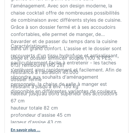
l'aménagement. Avec son design moderne, la
chaise cocktail offre de nombreuses possibilités
de combinaison avec différents styles de cuisine.
Grâce à son dossier fermé et à ses accoudoirs
confortables, elle permet de manger, de
bavarder et de passer du temps dans la cuisine
Caractéristiques :
dans un grand confort. L'assise et le dossier sont
recouverts d'un tissu hydrofuge et antisalissant,
siège et dossier similicuir souple (100 % PES,
particulièrement facile à entretenir - les taches
013) rembourré (RG 28)
s'enlèvent ainsi rapidement et facilement. Afin de
résistance à l'abrasion 40.000
répondre aux souhaits d'aménagement
dossier fermé
personnels, la chaise de salle à manger est
résistant à jusqu'à env. 150 kg
disponible en différentes variantes de couleurs.
hauteur jusqu’au bord supérieur des accoudoirs
67 cm
hauteur totale 82 cm
profondeur d'assise 45 cm
largeur d'assise 43 cm
hauteur d'assise 48 cm
En savoir plus ...