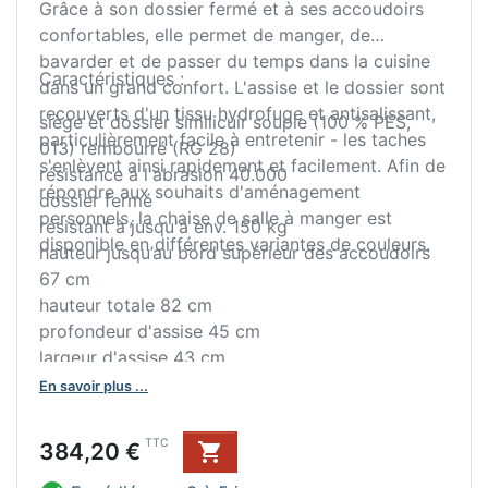
Grâce à son dossier fermé et à ses accoudoirs
confortables, elle permet de manger, de
bavarder et de passer du temps dans la cuisine
Caractéristiques :
dans un grand confort. L'assise et le dossier sont
recouverts d'un tissu hydrofuge et antisalissant,
siège et dossier similicuir souple (100 % PES,
particulièrement facile à entretenir - les taches
013) rembourré (RG 28)
s'enlèvent ainsi rapidement et facilement. Afin de
résistance à l'abrasion 40.000
répondre aux souhaits d'aménagement
dossier fermé
personnels, la chaise de salle à manger est
résistant à jusqu'à env. 150 kg
disponible en différentes variantes de couleurs.
hauteur jusqu’au bord supérieur des accoudoirs
67 cm
hauteur totale 82 cm
profondeur d'assise 45 cm
largeur d'assise 43 cm
hauteur d'assise 48 cm
En savoir plus ...
avec patins de sol en plastique
livraison démontée
Prix
TTC
384,20 €
