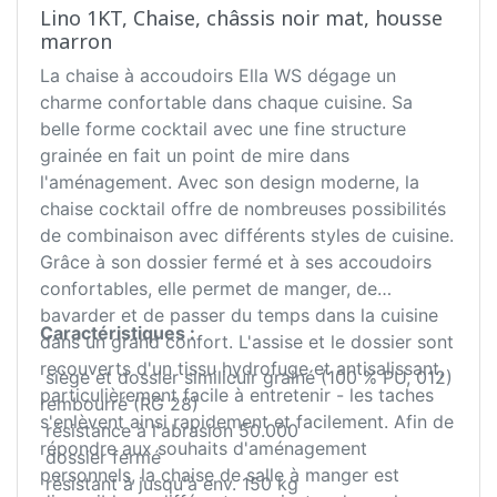
Lino 1KT, Chaise, châssis noir mat, housse
marron
La chaise à accoudoirs Ella WS dégage un
charme confortable dans chaque cuisine. Sa
belle forme cocktail avec une fine structure
grainée en fait un point de mire dans
l'aménagement. Avec son design moderne, la
chaise cocktail offre de nombreuses possibilités
de combinaison avec différents styles de cuisine.
Grâce à son dossier fermé et à ses accoudoirs
confortables, elle permet de manger, de
bavarder et de passer du temps dans la cuisine
Caractéristiques :
dans un grand confort. L'assise et le dossier sont
recouverts d'un tissu hydrofuge et antisalissant,
siège et dossier similicuir grainé (100 % PU, 012)
particulièrement facile à entretenir - les taches
rembourré (RG 28)
s'enlèvent ainsi rapidement et facilement. Afin de
résistance à l'abrasion 50.000
répondre aux souhaits d'aménagement
dossier fermé
personnels, la chaise de salle à manger est
résistant à jusqu'à env. 150 kg