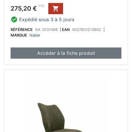
Prix
TTC
275,20 €


Expédié sous 3 à 5 jours
RÉFÉRENCE
NA 3031486
|
EAN
4027801213602
|
MARQUE
Naber
Accéder à la fiche produit