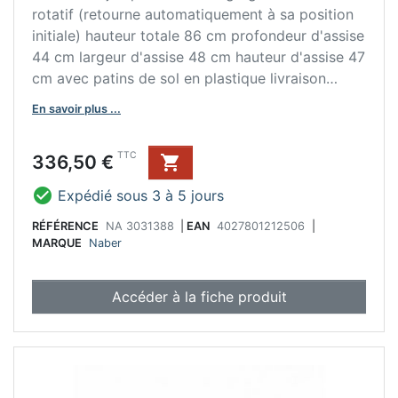
rotatif (retourne automatiquement à sa position
initiale) hauteur totale 86 cm profondeur d'assise
44 cm largeur d'assise 48 cm hauteur d'assise 47
cm avec patins de sol en plastique livraison
démontée
En savoir plus ...
Prix
TTC
336,50 €


Expédié sous 3 à 5 jours
RÉFÉRENCE
NA 3031388
|
EAN
4027801212506
|
MARQUE
Naber
Accéder à la fiche produit