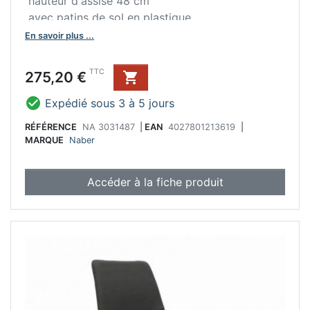
hauteur d'assise 48 cm
avec patins de sol en plastique
livraison démontée
En savoir plus ...
Prix
TTC
275,20 €


Expédié sous 3 à 5 jours
RÉFÉRENCE
NA 3031487
|
EAN
4027801213619
|
MARQUE
Naber
Accéder à la fiche produit