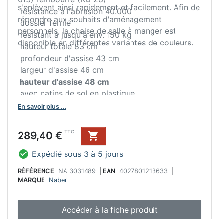
s'enlèvent ainsi rapidement et facilement. Afin de
résistance à l'abrasion 40.000
répondre aux souhaits d'aménagement
dossier fermé
personnels, la chaise de salle à manger est
résistant à jusqu'à env. 150 kg
disponible en différentes variantes de couleurs.
hauteur totale 83 cm
profondeur d'assise 43 cm
largeur d'assise 46 cm
hauteur d'assise 48 cm
avec patins de sol en plastique
livraison démontée
En savoir plus ...
Prix
TTC
289,40 €


Expédié sous 3 à 5 jours
RÉFÉRENCE
NA 3031489
|
EAN
4027801213633
|
MARQUE
Naber
Accéder à la fiche produit