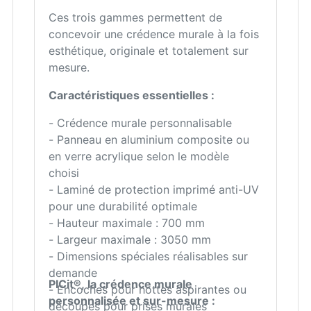
Ces trois gammes permettent de
concevoir une crédence murale à la fois
esthétique, originale et totalement sur
mesure.
Caractéristiques essentielles :
- Crédence murale personnalisable
- Panneau en aluminium composite ou
en verre acrylique selon le modèle
choisi
- Laminé de protection imprimé anti-UV
pour une durabilité optimale
- Hauteur maximale : 700 mm
- Largeur maximale : 3050 mm
- Dimensions spéciales réalisables sur
demande
PICit®, la crédence murale
- Encoches pour hottes aspirantes ou
personnalisée et sur-mesure :
découpes pour prises murales