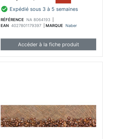

Expédié sous 3 à 5 semaines
RÉFÉRENCE
NA 8064193
|
EAN
4027801179397
|
MARQUE
Naber
Accéder à la fiche produit