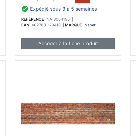

Expédié sous 3 à 5 semaines
RÉFÉRENCE
NA 8064195
|
EAN
4027801179410
|
MARQUE
Naber
Accéder à la fiche produit