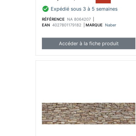

Expédié sous 3 à 5 semaines
RÉFÉRENCE
NA 8064207
|
EAN
4027801179182
|
MARQUE
Naber
Accéder à la fiche produit