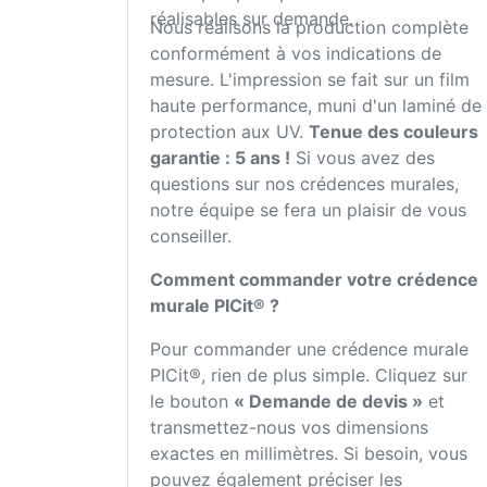
réalisables sur demande.
Nous réalisons la production complète
conformément à vos indications de
mesure. L'impression se fait sur un film
haute performance, muni d'un laminé de
protection aux UV.
Tenue des couleurs
garantie : 5 ans !
Si vous avez des
questions sur nos crédences murales,
notre équipe se fera un plaisir de vous
conseiller.
Comment commander votre crédence
murale PICit® ?
Pour commander une crédence murale
PICit®, rien de plus simple. Cliquez sur
le bouton
« Demande de devis »
et
transmettez-nous vos dimensions
exactes en millimètres. Si besoin, vous
pouvez également préciser les