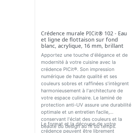
Crédence murale PICit® 102 - Eau
et ligne de flottaison sur fond
blanc, acrylique, 16 mm, brillant
Apportez une touche d'élégance et de
modernité à votre cuisine avec la
crédence PICit®. Son impression
numérique de haute qualité et ses
couleurs sobres et raffinées s'intègrent
harmonieusement à l'architecture de
votre espace culinaire. Le laminé de
protection anti-UV assure une durabilité
optimale et un entretien facile,
conservant l'éclat des couleurs et la
Le format et la découpe de votre
beauté du design au fil du temps.
crédence peuvent être librement