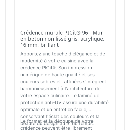
Crédence murale PICit® 96 - Mur
en beton non lissé gris, acrylique,
16 mm, brillant
Apportez une touche d'élégance et de
modernité à votre cuisine avec la
crédence PICit®. Son impression
numérique de haute qualité et ses
couleurs sobres et raffinées s'intègrent
harmonieusement à l'architecture de
votre espace culinaire. Le laminé de
protection anti-UV assure une durabilité
optimale et un entretien facile,
conservant l'éclat des couleurs et la
Le format et la découpe de votre
beauté du design au fil du temps.
crédence peuvent être librement