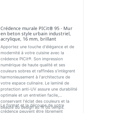
Crédence murale PICit® 95 - Mur
en beton style urbain industriel,
acrylique, 16 mm, brillant
Apportez une touche d'élégance et de
modernité à votre cuisine avec la
crédence PICit®. Son impression
numérique de haute qualité et ses
couleurs sobres et raffinées s'intègrent
harmonieusement à l'architecture de
votre espace culinaire. Le laminé de
protection anti-UV assure une durabilité
optimale et un entretien facile,
conservant l'éclat des couleurs et la
Le format et la découpe de votre
beauté du design au fil du temps.
crédence peuvent être librement