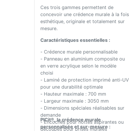
Ces trois gammes permettent de
concevoir une crédence murale à la fois
esthétique, originale et totalement sur
mesure.
Caractéristiques essentielles :
- Crédence murale personnalisable
- Panneau en aluminium composite ou
en verre acrylique selon le modèle
choisi
- Laminé de protection imprimé anti-UV
pour une durabilité optimale
- Hauteur maximale : 700 mm
- Largeur maximale : 3050 mm
- Dimensions spéciales réalisables sur
demande
PICit®, la crédence murale
- Encoches pour hottes aspirantes ou
personnalisée et sur-mesure :
découpes pour prises murales