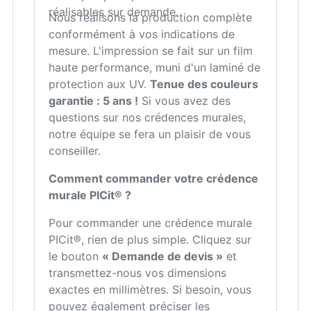
réalisables sur demande.
Nous réalisons la production complète
conformément à vos indications de
mesure. L'impression se fait sur un film
haute performance, muni d'un laminé de
protection aux UV.
Tenue des couleurs
garantie : 5 ans !
Si vous avez des
questions sur nos crédences murales,
notre équipe se fera un plaisir de vous
conseiller.
Comment commander votre crédence
murale PICit® ?
Pour commander une crédence murale
PICit®, rien de plus simple. Cliquez sur
le bouton
« Demande de devis »
et
transmettez-nous vos dimensions
exactes en millimètres. Si besoin, vous
pouvez également préciser les