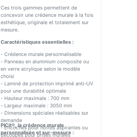
Ces trois gammes permettent de
concevoir une crédence murale à la fois
esthétique, originale et totalement sur
mesure.
Caractéristiques essentielles :
- Crédence murale personnalisable
- Panneau en aluminium composite ou
en verre acrylique selon le modèle
choisi
- Laminé de protection imprimé anti-UV
pour une durabilité optimale
- Hauteur maximale : 700 mm
- Largeur maximale : 3050 mm
- Dimensions spéciales réalisables sur
demande
PICit®, la crédence murale
- Encoches pour hottes aspirantes ou
personnalisée et sur-mesure :
découpes pour prises murales