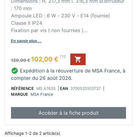
Dimensions : H. 217,3 mm l. 316,3 mm Ø.diffuseur
: 170 mm
Ampoule LED : 6 W - 230 V - E14 (fournie)
Classe II IP24
Fixation par vis ( non fournies )
Câble d'alimentation : 120 mm maxi.
En savoir plus ...
Bon à savoir:
Platine de fixation Ø 150 mm , épaisseur 18 mm
Prix de base
Prix
TTC
102,00 €

noir mat
120,00 €
Angle rotation gauche / droite 20°max.

Expédition à la réouverture de MSA France, à
Adaptée au boitier DCL
compter du 26 août 2026.
Convient à la cuisine et à la salle de bains.
Conseil d'entretien :
RÉFÉRENCE
MS A7635
|
EAN
3700520103737
|
MARQUE
MSA France
Ne pas utiliser de produit abrasif.
Accéder à la fiche produit
Affichage 1-2 de 2 article(s)