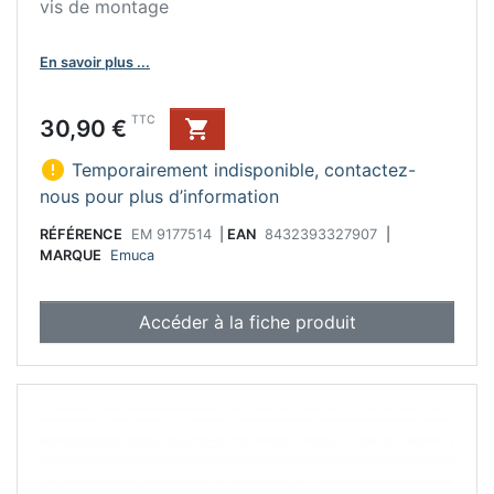
vis de montage
En savoir plus ...
Prix
TTC
30,90 €


Temporairement indisponible, contactez-
nous pour plus d’information
RÉFÉRENCE
EM 9177514
|
EAN
8432393327907
|
MARQUE
Emuca
Accéder à la fiche produit