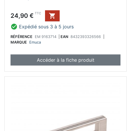
Prix
TTC
24,90 €


Expédié sous 3 à 5 jours
RÉFÉRENCE
EM 9163714
|
EAN
8432393326566
|
MARQUE
Emuca
Accéder à la fiche produit