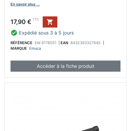
En savoir plus ...
Prix
TTC
17,90 €


Expédié sous 3 à 5 jours
RÉFÉRENCE
EM 9178051
|
EAN
8432393327945
|
MARQUE
Emuca
Accéder à la fiche produit