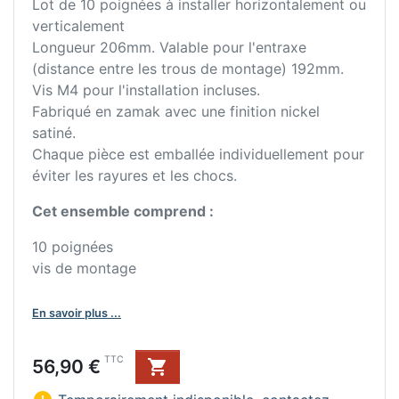
Lot de 10 poignées à installer horizontalement ou
verticalement
Longueur 206mm. Valable pour l'entraxe
(distance entre les trous de montage) 192mm.
Vis M4 pour l'installation incluses.
Fabriqué en zamak avec une finition nickel
satiné.
Chaque pièce est emballée individuellement pour
éviter les rayures et les chocs.
Cet ensemble comprend :
10 poignées
vis de montage
En savoir plus ...
Prix
TTC
56,90 €
