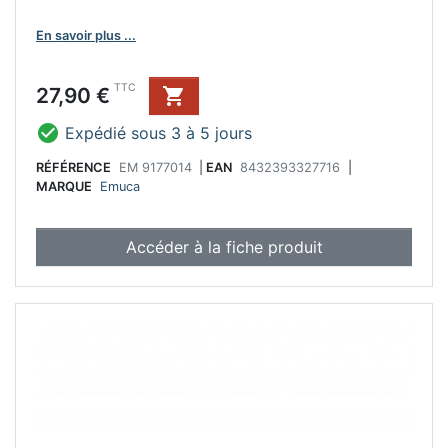
En savoir plus ...
Prix
TTC
27,90 €


Expédié sous 3 à 5 jours
RÉFÉRENCE
EM 9177014
|
EAN
8432393327716
|
MARQUE
Emuca
Accéder à la fiche produit