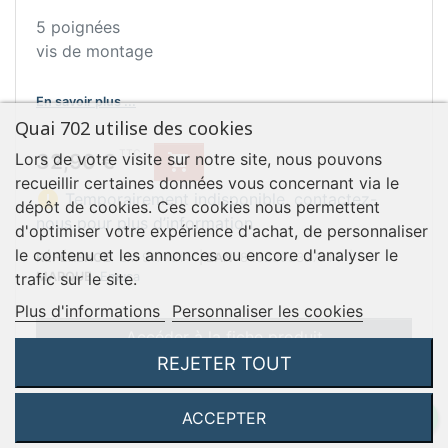
5 poignées
vis de montage
En savoir plus ...
Quai 702 utilise des cookies
Prix
TTC
Lors de votre visite sur notre site, nous pouvons
32,90 €

recueillir certaines données vous concernant via le

Temporairement indisponible, contactez-
dépôt de cookies. Ces cookies nous permettent
nous pour plus d’information
d'optimiser votre expérience d'achat, de personnaliser
le contenu et les annonces ou encore d'analyser le
RÉFÉRENCE
EM 9177614
|
EAN
8432393327914
|
trafic sur le site.
MARQUE
Emuca
Plus d'informations
Personnaliser les cookies
Accéder à la fiche produit
REJETER TOUT
ACCEPTER