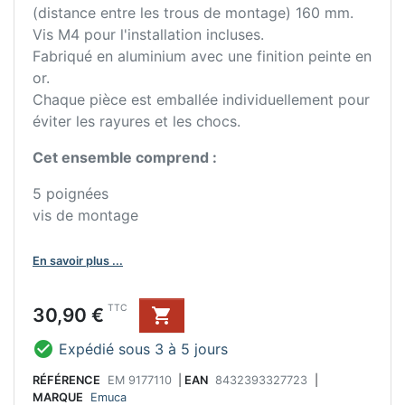
(distance entre les trous de montage) 160 mm.
Vis M4 pour l'installation incluses.
Fabriqué en aluminium avec une finition peinte en
or.
Chaque pièce est emballée individuellement pour
éviter les rayures et les chocs.
Cet ensemble comprend :
5 poignées
vis de montage
En savoir plus ...
Prix
TTC
30,90 €


Expédié sous 3 à 5 jours
RÉFÉRENCE
EM 9177110
|
EAN
8432393327723
|
MARQUE
Emuca