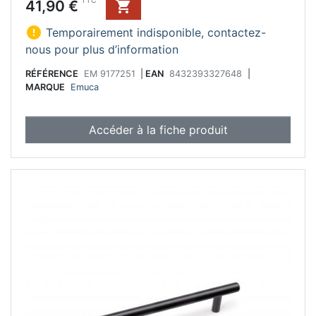
Prix
TTC
41,90 €


Temporairement indisponible, contactez-
nous pour plus d’information
RÉFÉRENCE
EM 9177251
|
EAN
8432393327648
|
MARQUE
Emuca
Accéder à la fiche produit