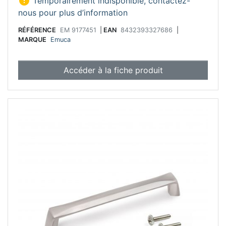

Temporairement indisponible, contactez-
nous pour plus d’information
RÉFÉRENCE
EM 9177451
|
EAN
8432393327686
|
MARQUE
Emuca
Accéder à la fiche produit