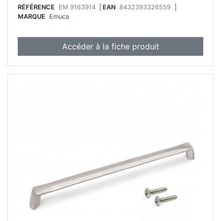
RÉFÉRENCE
EM 9163914
|
EAN
8432393326559
|
MARQUE
Emuca
Accéder à la fiche produit