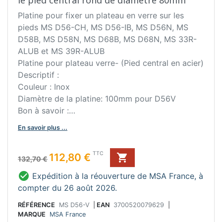
le pied central rond de diamètre 80mm
Platine pour fixer un plateau en verre sur les
pieds MS D56-CH, MS D56-IB, MS D56N, MS
D58B, MS D58N, MS D68B, MS D68N, MS 33R-
ALUB et MS 39R-ALUB
Platine pour plateau verre- (Pied central en acier)
Descriptif :
Couleur : Inox
Diamètre de la platine: 100mm pour D56V
Bon à savoir :
Collage par ultra-violets à faire réaliser par un
En savoir plus ...
mabrier ou un verrier.
Avec cette platine la hauteur des pieds diminue
Prix de base
Prix
TTC
112,80 €

de 10 mm.
132,70 €
Pour le pied de réf. D58 et D68

Expédition à la réouverture de MSA France, à
Conseil d'entretien :
compter du 26 août 2026.
Ne pas utiliser de produit abrasif.
RÉFÉRENCE
MS D56-V
|
EAN
3700520079629
|
MARQUE
MSA France