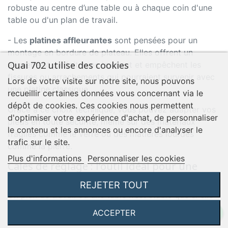
robuste au centre d’une table ou à chaque coin d'une
table ou d'un plan de travail.
- Les
platines affleurantes
sont pensées pour un
montage en bordure de plateau. Elles offrent un
Quai 702 utilise des cookies
alignement parfait avec le chant et empêchent les
fissures ou arrachements qui pourraient survenir avec
Lors de votre visite sur notre site, nous pouvons
une platine classique.
recueillir certaines données vous concernant via le
dépôt de cookies. Ces cookies nous permettent
Grâce à ce choix technique, vous pouvez adapter vos
d'optimiser votre expérience d'achat, de personnaliser
pieds en toute sécurité, même sur des matériaux
le contenu et les annonces ou encore d'analyser le
fragiles comme le verre ou des matières lourdes
trafic sur le site.
comme la pierre.
Plus d'informations
Personnaliser les cookies
Cales de réglage : l’outil idéal pour une
finition parfaite
REJETER TOUT
Un plan de travail ou une table n’est stable que si elle
est parfaitement de niveau. Or, dans la réalité, un sol
ACCEPTER
irrégulier ou une légère différence de hauteur entre