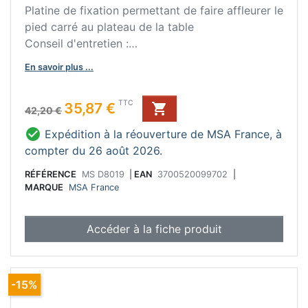
Platine de fixation permettant de faire affleurer le
pied carré au plateau de la table
Conseil d'entretien :
Ne pas utiliser de produit abrasif.
En savoir plus ...
Prix de base
Prix
TTC
35,87 €

42,20 €

Expédition à la réouverture de MSA France, à
compter du 26 août 2026.
RÉFÉRENCE
MS D8019
|
EAN
3700520099702
|
MARQUE
MSA France
Accéder à la fiche produit
-15%