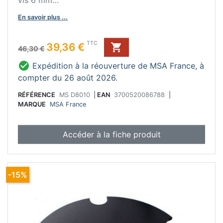
vis 6 mm
Fixation par vis
En savoir plus ...
Bon à savoir :
Jeu de câles pour un réglage de la hauteur (+ 5
Prix de base
Prix
TTC
39,36 €

mm).
46,30 €
pour pieds D71IB, D72IB, D80IB, D81IB, D82IB,

Expédition à la réouverture de MSA France, à
D90IB, D91IB, D92IB et D95IB.
compter du 26 août 2026.
Conseil d'entretien :
Ne pas utiliser de produit abrasif.
RÉFÉRENCE
MS D8010
|
EAN
3700520086788
|
MARQUE
MSA France
Accéder à la fiche produit
-15%