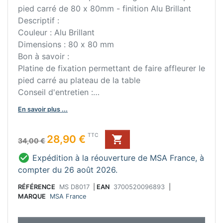
pied carré de 80 x 80mm - finition Alu Brillant
Descriptif :
Couleur : Alu Brillant
Dimensions : 80 x 80 mm
Bon à savoir :
Platine de fixation permettant de faire affleurer le
pied carré au plateau de la table
Conseil d'entretien :
Ne pas utiliser de produit abrasif.
En savoir plus ...
Prix de base
Prix
TTC
28,90 €

34,00 €

Expédition à la réouverture de MSA France, à
compter du 26 août 2026.
RÉFÉRENCE
MS D8017
|
EAN
3700520096893
|
MARQUE
MSA France