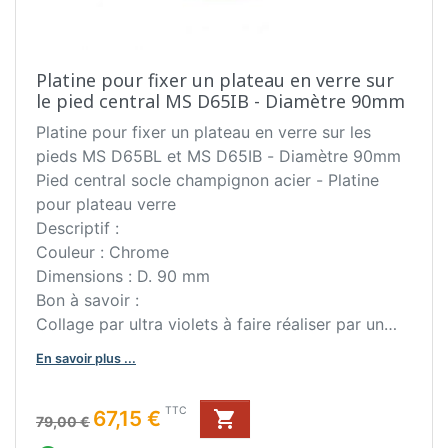
Platine pour fixer un plateau en verre sur
le pied central MS D65IB - Diamètre 90mm
Platine pour fixer un plateau en verre sur les
pieds MS D65BL et MS D65IB - Diamètre 90mm
Pied central socle champignon acier - Platine
pour plateau verre
Descriptif :
Couleur : Chrome
Dimensions : D. 90 mm
Bon à savoir :
Collage par ultra violets à faire réaliser par un
marbrier ou un verrier.
En savoir plus ...
Conseil d'entretien :
Ne pas utiliser de produit abrasif.
Prix de base
Prix
TTC
67,15 €

79,00 €