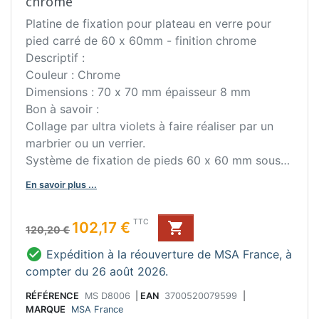
chrome
Platine de fixation pour plateau en verre pour
pied carré de 60 x 60mm - finition chrome
Descriptif :
Couleur : Chrome
Dimensions : 70 x 70 mm épaisseur 8 mm
Bon à savoir :
Collage par ultra violets à faire réaliser par un
marbrier ou un verrier.
Système de fixation de pieds 60 x 60 mm sous
un plateau en verre ou en marbre.
En savoir plus ...
Conseil d'entretien :
Ne pas utiliser de produit abrasif.
Prix de base
Prix
TTC
102,17 €

120,20 €

Expédition à la réouverture de MSA France, à
compter du 26 août 2026.
RÉFÉRENCE
MS D8006
|
EAN
3700520079599
|
MARQUE
MSA France