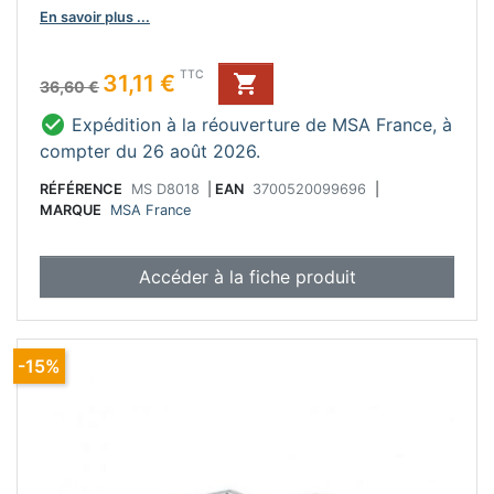
Ne pas utiliser de produit abrasif.
En savoir plus ...
Prix de base
Prix
TTC
31,11 €

36,60 €

Expédition à la réouverture de MSA France, à
compter du 26 août 2026.
RÉFÉRENCE
MS D8018
|
EAN
3700520099696
|
MARQUE
MSA France
Accéder à la fiche produit
-15%