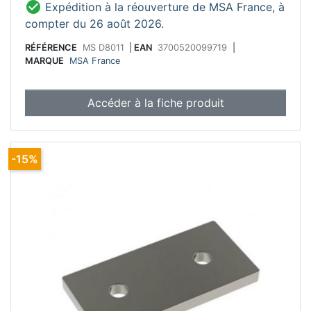

Expédition à la réouverture de MSA France, à
Conseil d'entretien :
compter du 26 août 2026.
Ne pas utiliser de produit abrasif.
RÉFÉRENCE
MS D8011
|
EAN
3700520099719
|
MARQUE
MSA France
Accéder à la fiche produit
-15%