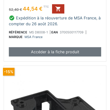
Conseil d'entretien :
Prix de base
Prix
TTC
44,54 €

Ne pas utiliser de produit abrasif.
52,40 €

Expédition à la réouverture de MSA France, à
compter du 26 août 2026.
RÉFÉRENCE
MS D8008-1
|
EAN
3700500117709
|
MARQUE
MSA France
Accéder à la fiche produit
-15%