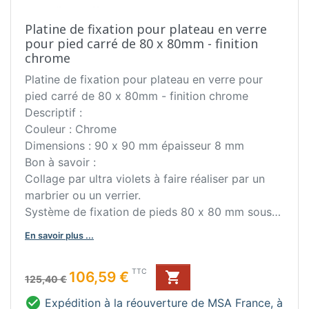
Platine de fixation pour plateau en verre
pour pied carré de 80 x 80mm - finition
chrome
Platine de fixation pour plateau en verre pour
pied carré de 80 x 80mm - finition chrome
Descriptif :
Couleur : Chrome
Dimensions : 90 x 90 mm épaisseur 8 mm
Bon à savoir :
Collage par ultra violets à faire réaliser par un
marbrier ou un verrier.
Système de fixation de pieds 80 x 80 mm sous
un plateau en verre ou en marbre.
En savoir plus ...
Conseil d'entretien :
Ne pas utiliser de produit abrasif.
Prix de base
Prix
TTC
106,59 €

125,40 €

Expédition à la réouverture de MSA France, à