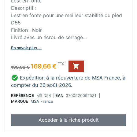
Lest en fonte
Descriptif :
Lest en fonte pour une meilleur stabilité du pied
D55
Finition : Noir
Livré avec un écrou de serrage
Bon à savoir :
En savoir plus ...
Permet d'installer un plateau de diamètre 900
mm, d'un poids maxi de 50 kg.
Prix de base
Prix
TTC
169,66 €

199,60 €

Expédition à la réouverture de MSA France, à
compter du 26 août 2026.
RÉFÉRENCE
MS D54
|
EAN
3700520097531
|
MARQUE
MSA France
Accéder à la fiche produit