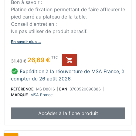
Bon à savoir :
Platine de fixation permettant de faire affleurer le
pied carré au plateau de la table.
Conseil d'entretien :
Ne pas utiliser de produit abrasif.
En savoir plus ...
Prix de base
Prix
TTC
26,69 €

31,40 €

Expédition à la réouverture de MSA France, à
compter du 26 août 2026.
RÉFÉRENCE
MS D8016
|
EAN
3700520096886
|
MARQUE
MSA France
Accéder à la fiche produit