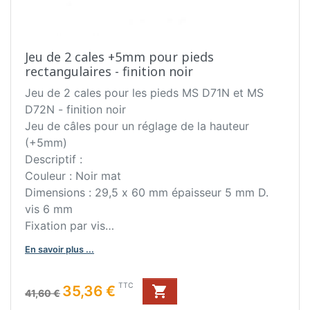
Jeu de 2 cales +5mm pour pieds
rectangulaires - finition noir
Jeu de 2 cales pour les pieds MS D71N et MS
D72N - finition noir
Jeu de câles pour un réglage de la hauteur
(+5mm)
Descriptif :
Couleur : Noir mat
Dimensions : 29,5 x 60 mm épaisseur 5 mm D.
vis 6 mm
Fixation par vis
Bon à savoir :
En savoir plus ...
Jeu de câles pour un réglage de la hauteur (+ 5
mm).
Prix de base
Prix
TTC
35,36 €

Pour pieds MS D71N, MS D72N, MS D81N et MS
41,60 €
D82N