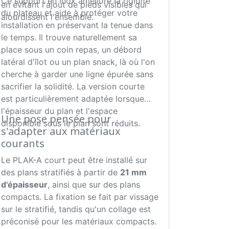
Ce support en inox améliore la rigidité
en évitant l'ajout de pieds visibles qui
du plateau et aide à protéger votre
alourdissent l'ensemble.
installation en préservant la tenue dans
le temps. Il trouve naturellement sa
place sous un coin repas, un débord
latéral d'îlot ou un plan snack, là où l'on
cherche à garder une ligne épurée sans
sacrifier la solidité. La version courte
est particulièrement adaptée lorsque
l'épaisseur du plan et l'espace
Une pose pensée pour
disponible sous le plan sont réduits.
s'adapter aux matériaux
courants
Le PLAK-A court peut être installé sur
des plans stratifiés à partir de
21 mm
d'épaisseur
, ainsi que sur des plans
compacts. La fixation se fait par vissage
sur le stratifié, tandis qu'un collage est
préconisé pour les matériaux compacts.