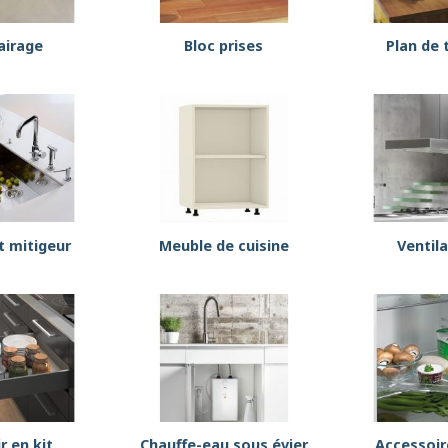
airage
Bloc prises
Plan de t
t mitigeur
Meuble de cuisine
Ventil
ir en kit
Chauffe-eau sous évier
Accessoir