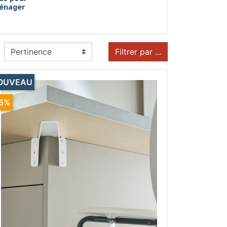
énager
Filtrer par ...
OUVEAU
15%