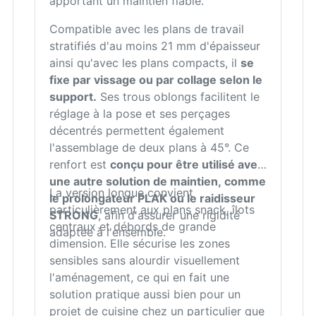
apportant un maintien fiable.
Compatible avec les plans de travail
stratifiés d'au moins 21 mm d'épaisseur
ainsi qu'avec les plans compacts, il
se
fixe par vissage ou par collage selon le
support.
Ses trous oblongs facilitent le
réglage à la pose et ses perçages
décentrés permettent également
l'assemblage de deux plans à 45°. Ce
renfort est
conçu pour être utilisé avec
une autre solution de maintien, comme
La version longue convient
le prolongateur PLAK ou le raidisseur
particulièrement aux plans snack, îlots
STRONG
, afin d'assurer une rigidité
centraux et débords de grande
adaptée à l'ensemble.
dimension. Elle sécurise les zones
sensibles sans alourdir visuellement
l'aménagement, ce qui en fait une
solution pratique aussi bien pour un
projet de cuisine chez un particulier que