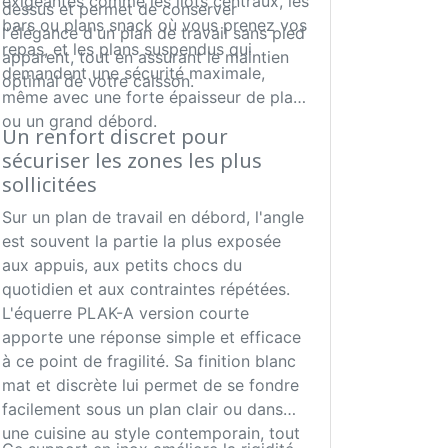
exigeantes comme les îlots centraux, les
dessus et permet de conserver
bars ou plans snack où vous prenez vos
l'élégance d'un plan de travail sans pied
repas, et les plans suspendus qui
apparent, tout en assurant le maintien
demandent une sécurité maximale,
optimal de votre caisson.
même avec une forte épaisseur de plan
ou un grand débord.
Un renfort discret pour
sécuriser les zones les plus
sollicitées
Sur un plan de travail en débord, l'angle
est souvent la partie la plus exposée
aux appuis, aux petits chocs du
quotidien et aux contraintes répétées.
L'équerre PLAK-A version courte
apporte une réponse simple et efficace
à ce point de fragilité. Sa finition blanc
mat et discrète lui permet de se fondre
facilement sous un plan clair ou dans
une cuisine au style contemporain, tout