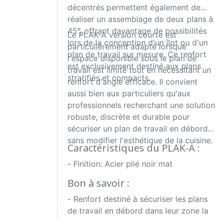
décentrés permettent également de
réaliser un assemblage de deux plans à
45°, offrant davantage de possibilités
Le PLAK-A version courte est
lors de la conception d'un îlot ou d'un
particulièrement adapté lorsque
plan de travail sur mesure. Ce renfort
l'espace disponible sous le plan de
est exclusivement destiné aux plans
travail est limité tout en nécessitant un
stratifiés et compacts.
renfort d'angle efficace. Il convient
aussi bien aux particuliers qu'aux
professionnels recherchant une solution
robuste, discrète et durable pour
sécuriser un plan de travail en débord
sans modifier l'esthétique de la cuisine.
Caractéristiques du PLAK-A :
- Finition: Acier plié noir mat
Bon à savoir :
- Renfort destiné à sécuriser les plans
de travail en débord dans leur zone la