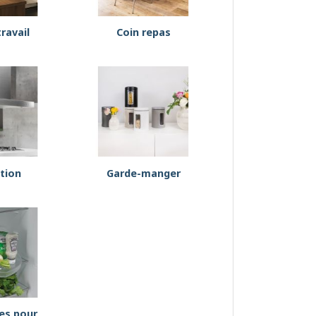
ravail
Coin repas
ation
Garde-manger
es pour