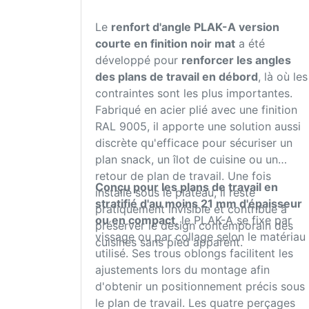
Le
renfort d'angle
P
LAK-A version
courte en finition noir mat
a été
développé pour
renforcer les angles
des plans de travail en débord
, là où les
contraintes sont les plus importantes.
Fabriqué en acier plié avec une finition
RAL 9005, il apporte une solution aussi
discrète qu'efficace pour sécuriser un
plan snack, un îlot de cuisine ou un
retour de plan de travail. Une fois
Conçu pour les plans de travail en
installé sous le plateau, il reste
stratifié d'au moins 21 mm d'épaisseur
pratiquement invisible et contribue à
ou en compact
, le PLAK-A se fixe par
préserver le design contemporain des
vissage ou par collage selon le matériau
cuisines sans pied apparent.
utilisé. Ses trous oblongs facilitent les
ajustements lors du montage afin
d'obtenir un positionnement précis sous
le plan de travail. Les quatre perçages