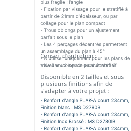
plus fragile : l’angle
- Fixation par vissage pour le stratifié à
partir de 21mm d'épaisseur, ou par
collage pour le plan compact
- Trous oblongs pour un ajustement
parfait sous le plan
- Les 4 perçages décentrés permettent
un assemblage du plan à 45°
Conseil d'entretien :
- A utiliser uniquement pour les plans de
travail en compact ou en stratifié
- Ne pas utiliser de produit abrasif
Disponible en 2 tailles et sous
plusieurs finitions afin de
s'adapter à votre projet :
- Renfort d'angle PLAK-A court 234mm,
Finition blanc : MS D2780B
- Renfort d'angle PLAK-A court 234mm,
Finition Inox Brossé : MS D2780IB
- Renfort d'angle PLAK-A court 234mm,