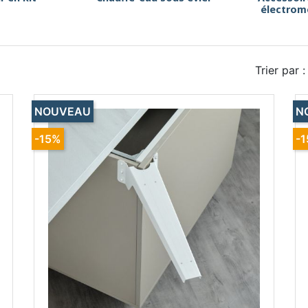
électrom
Trier par :
NOUVEAU
N
-15%
-