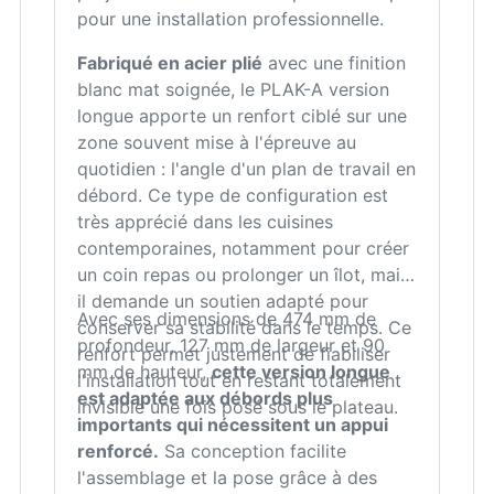
pour une installation professionnelle.
Fabriqué en acier plié
avec une finition
blanc mat soignée, le PLAK-A version
longue apporte un renfort ciblé sur une
zone souvent mise à l'épreuve au
quotidien : l'angle d'un plan de travail en
débord. Ce type de configuration est
très apprécié dans les cuisines
contemporaines, notamment pour créer
un coin repas ou prolonger un îlot, mais
il demande un soutien adapté pour
Avec ses dimensions de 474 mm de
conserver sa stabilité dans le temps. Ce
profondeur, 127 mm de largeur et 90
renfort permet justement de fiabiliser
mm de hauteur,
cette version longue
l'installation tout en restant totalement
est adaptée aux débords plus
invisible une fois posé sous le plateau.
importants qui nécessitent un appui
renforcé.
Sa conception facilite
l'assemblage et la pose grâce à des