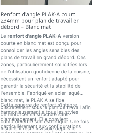
Renfort d'angle PLAK-A court
234mm pour plan de travail en
débord – Blanc mat
Le
renfort d'angle PLAK-A
version
courte en blanc mat est conçu pour
consolider les angles sensibles des
plans de travail en grand débord. Ces
zones, particulièrement sollicitées lors
de l'utilisation quotidienne de la cuisine,
nécessitent un renfort adapté pour
garantir la sécurité et la stabilité de
l'ensemble. Fabriqué en acier laqué
blanc mat, le PLAK-A se fixe
Cette équerre de renfort s'intègre
discrètement sous le plan de travail afin
harmonieusement à tous les styles
de renforcer sa structure sans
d'aménagement. Elle convient
compromettre son esthétique. Une fois
particulièrement aux configurations
installé, il reste invisible depuis le