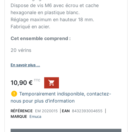
Dispose de vis M6 avec écrou et cache
hexagonale en plastique blanc.
Réglage maximum en hauteur 18 mm.
Fabriqué en acier.
Cet ensemble comprend :
20 vérins
En savoir plus ...
Prix
TTC
10,90 €


Temporairement indisponible, contactez-
nous pour plus d’information
RÉFÉRENCE
EM 2020015
|
EAN
8432393004655
|
MARQUE
Emuca