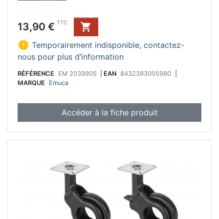
Prix
TTC
13,90 €


Temporairement indisponible, contactez-
nous pour plus d’information
RÉFÉRENCE
EM 2039905
|
EAN
8432393005980
|
MARQUE
Emuca
Accéder à la fiche produit