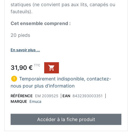
statiques (ne convient pas aux lits, canapés ou
fauteuils).
Cet ensemble comprend :
20 pieds
En savoir plus ...
Prix
TTC
31,90 €


Temporairement indisponible, contactez-
nous pour plus d’information
RÉFÉRENCE
EM 2039525
|
EAN
8432393003351
|
MARQUE
Emuca
Accéder à la fiche produit