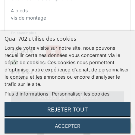
4 pieds
vis de montage
En savoir plus ...
Quai 702 utilise des cookies
Lors de votre visite sur notre site, nous pouvons
Prix
TTC
25,90 €

recueillir certaines données vous concernant via le

dépôt de cookies. Ces cookies nous permettent
Expédié sous 3 à 5 jours
d'optimiser votre expérience d'achat, de personnaliser
RÉFÉRENCE
EM 2023411
|
EAN
8432393008394
|
le contenu et les annonces ou encore d'analyser le
MARQUE
Emuca
trafic sur le site.
Plus d'informations
Personnaliser les cookies
Accéder à la fiche produit
REJETER TOUT
ACCEPTER