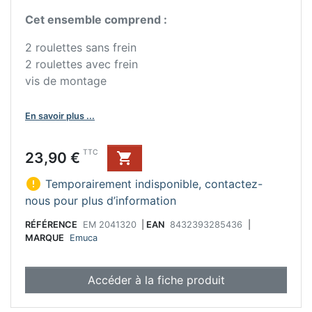
Cet ensemble comprend :
2 roulettes sans frein
2 roulettes avec frein
vis de montage
En savoir plus ...
Prix
TTC
23,90 €


Temporairement indisponible, contactez-
nous pour plus d’information
RÉFÉRENCE
EM 2041320
|
EAN
8432393285436
|
MARQUE
Emuca
Accéder à la fiche produit