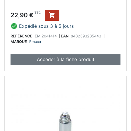
Prix
TTC
22,90 €


Expédié sous 3 à 5 jours
RÉFÉRENCE
EM 2041414
|
EAN
8432393285443
|
MARQUE
Emuca
Accéder à la fiche produit