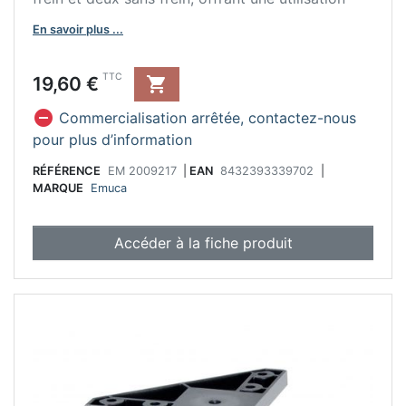
plus polyvalente.
En savoir plus ...
- Fabriqué en acier et plastique noir.
Prix
TTC
19,60 €


Commercialisation arrêtée, contactez-nous
pour plus d’information
RÉFÉRENCE
EM 2009217
|
EAN
8432393339702
|
MARQUE
Emuca
Accéder à la fiche produit