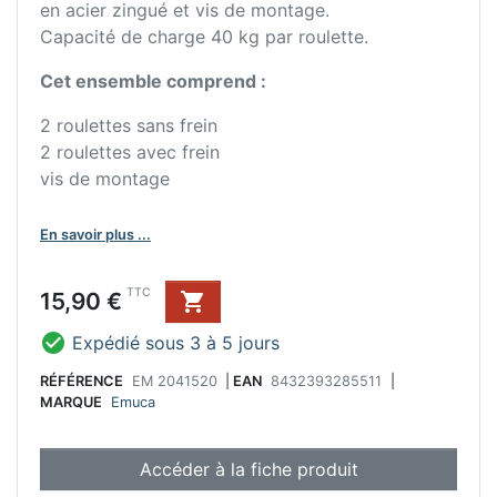
en acier zingué et vis de montage.
Capacité de charge 40 kg par roulette.
Cet ensemble comprend :
2 roulettes sans frein
2 roulettes avec frein
vis de montage
En savoir plus ...
Prix
TTC
15,90 €


Expédié sous 3 à 5 jours
RÉFÉRENCE
EM 2041520
|
EAN
8432393285511
|
MARQUE
Emuca
Accéder à la fiche produit