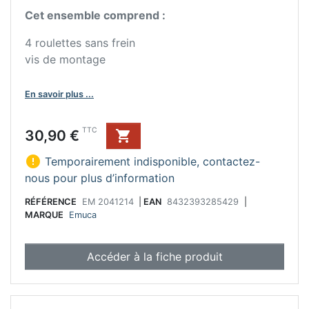
Cet ensemble comprend :
4 roulettes sans frein
vis de montage
En savoir plus ...
Prix
TTC
30,90 €


Temporairement indisponible, contactez-
nous pour plus d’information
RÉFÉRENCE
EM 2041214
|
EAN
8432393285429
|
MARQUE
Emuca
Accéder à la fiche produit