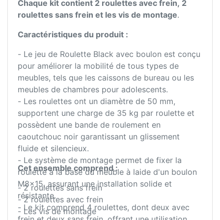
Chaque kit contient 2 roulettes avec frein, 2
roulettes sans frein et les vis de montage
.
Caractéristiques du produit :
- Le jeu de Roulette Black avec boulon est conçu
pour améliorer la mobilité de tous types de
meubles, tels que les caissons de bureau ou les
meubles de chambres pour adolescents.
- Les roulettes ont un diamètre de 50 mm,
supportent une charge de 35 kg par roulette et
possèdent une bande de roulement en
caoutchouc noir garantissant un glissement
fluide et silencieux.
- Le système de montage permet de fixer la
Cet ensemble comprend :
roulette à la base du meuble à laide d'un boulon
M8x15, assurant une installation solide et
- 2 roulettes sans frein
résistante.
- 2 roulettes avec frein
- Le kit comprend 4 roulettes, dont deux avec
- Les vis de montage
frein et deux sans frein, offrant une utilisation