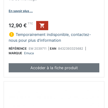
En savoir plus ...
Prix
TTC
12,90 €


Temporairement indisponible, contactez-
nous pour plus d’information
RÉFÉRENCE
EM 2039711
|
EAN
8432393325682
|
MARQUE
Emuca
Accéder à la fiche produit