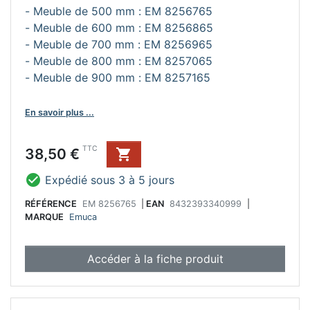
- Meuble de 500 mm : EM 8256765
- Meuble de 600 mm : EM 8256865
- Meuble de 700 mm : EM 8256965
- Meuble de 800 mm : EM 8257065
- Meuble de 900 mm : EM 8257165
En savoir plus ...
Prix
TTC
38,50 €


Expédié sous 3 à 5 jours
RÉFÉRENCE
EM 8256765
|
EAN
8432393340999
|
MARQUE
Emuca
Accéder à la fiche produit