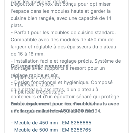
dans les moindres détails.
L'égouttoir Drynox est conçu pour optimiser
l'espace dans les modules hauts et garder la
cuisine bien rangée, avec une capacité de 14
plats.
- Parfait pour les meubles de cuisine standard.
Compatible avec des modules de 450 mm de
largeur et réglable à des épaisseurs du plateau
de 16 à 18 mm.
- Installation facile et réglage précis. Système de
Cet ensemble comprend :
montage avec supports à ressort pour un
réglage rapide et sûr.
- 1 plateau à assiettes
- Design fonctionnel et hygiénique. Composé
- 1 plateau à tasses
d'un plateau à assiettes, d'un plateau à
- 1 plateau d'égouttage
conteneurs et d'un égouttoir séparé qui protège
l'intérieur du meuble contre l'humidité.
Existe également pour les meubles hauts avec
- Fabriqué en Acier inoxydable AISI 304.
une largeur allant de 450 à 900 mm :
- Meuble de 450 mm : EM 8256665
- Meuble de 500 mm : EM 8256765