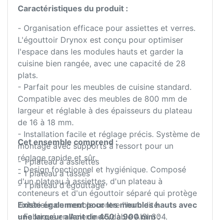
Caractéristiques du produit :
- Organisation efficace pour assiettes et verres.
L'égouttoir Drynox est conçu pour optimiser
l'espace dans les modules hauts et garder la
cuisine bien rangée, avec une capacité de 28
plats.
- Parfait pour les meubles de cuisine standard.
Compatible avec des meubles de 800 mm de
largeur et réglable à des épaisseurs du plateau
de 16 à 18 mm.
- Installation facile et réglage précis. Système de
Cet ensemble comprend :
montage avec supports à ressort pour un
réglage rapide et sûr.
- 1 plateau à assiettes
- Design fonctionnel et hygiénique. Composé
- 1 plateau à tasses
d'un plateau à assiettes, d'un plateau à
- 1 plateau d'égouttage
conteneurs et d'un égouttoir séparé qui protège
l'intérieur du meuble contre l'humidité.
Existe également pour les meubles hauts avec
- Fabriqué en Acier inoxydable AISI 304.
une largeur allant de 450 à 900 mm :