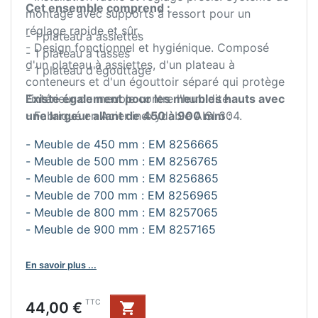
Cet ensemble comprend :
montage avec supports à ressort pour un
réglage rapide et sûr.
- 1 plateau à assiettes
- Design fonctionnel et hygiénique. Composé
- 1 plateau à tasses
d'un plateau à assiettes, d'un plateau à
- 1 plateau d'égouttage
conteneurs et d'un égouttoir séparé qui protège
l'intérieur du meuble contre l'humidité.
Existe également pour les meubles hauts avec
- Fabriqué en Acier inoxydable AISI 304.
une largeur allant de 450 à 900 mm :
- Meuble de 450 mm : EM 8256665
- Meuble de 500 mm : EM 8256765
- Meuble de 600 mm : EM 8256865
- Meuble de 700 mm : EM 8256965
- Meuble de 800 mm : EM 8257065
- Meuble de 900 mm : EM 8257165
En savoir plus ...
Prix
TTC
44,00 €
