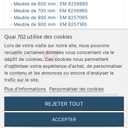
- Meuble de 600 mm : EM 8256865
- Meuble de 700 mm : EM 8256965
- Meuble de 800 mm : EM 8257065
- Meuble de 900 mm : EM 8257165
Quai 702 utilise des cookies
En savoir plus ...
Lors de votre visite sur notre site, nous pouvons
recueillir certaines données vous concernant via le
Prix
TTC
35,70 €

dépôt de cookies. Ces cookies nous permettent
d'optimiser votre expérience d'achat, de personnaliser

Expédié sous 3 à 5 jours
le contenu et les annonces ou encore d'analyser le
RÉFÉRENCE
EM 8256665
|
EAN
8432393340982
|
trafic sur le site.
MARQUE
Emuca
Plus d'informations
Personnaliser les cookies
Accéder à la fiche produit
REJETER TOUT
ACCEPTER