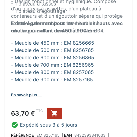
- Design fonctionnel et hygiénique. Composé
- 1 plateau à tasses
d'un plateau à assiettes, d'un plateau à
- 1 plateau d'égouttage
conteneurs et d'un égouttoir séparé qui protège
l'intérieur du meuble contre l'humidité.
Existe également pour les meubles hauts avec
- Fabriqué en Acier inoxydable AISI 304.
une largeur allant de 450 à 900 mm :
- Meuble de 450 mm : EM 8256665
- Meuble de 500 mm : EM 8256765
- Meuble de 600 mm : EM 8256865
- Meuble de 700 mm : EM 8256965
- Meuble de 800 mm : EM 8257065
- Meuble de 900 mm : EM 8257165
En savoir plus ...
Prix
TTC
63,70 €


Expédié sous 3 à 5 jours
RÉFÉRENCE
EM 8257165
|
EAN
8432393341033
|