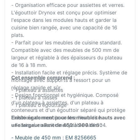
- Organisation efficace pour assiettes et verres.
L'égouttoir Drynox est conçu pour optimiser
l'espace dans les modules hauts et garder la
cuisine bien rangée, avec une capacité de 16
plats.
- Parfait pour les meubles de cuisine standard.
Compatible avec des meubles de 500 mm de
largeur et réglable à des épaisseurs du plateau
de 16 à 18 mm.
- Installation facile et réglage précis. Système de
Cet ensemble comprend :
montage avec supports à ressort pour un
réglage rapide et sûr.
- 1 plateau à assiettes
- Design fonctionnel et hygiénique. Composé
- 1 plateau à tasses
d'un plateau à assiettes, d'un plateau à
- 1 plateau d'égouttage
conteneurs et d'un égouttoir séparé qui protège
l'intérieur du meuble contre l'humidité.
Existe également pour les meubles hauts avec
- Fabriqué en Acier inoxydable AISI 304.
une largeur allant de 450 à 900 mm :
- Meuble de 450 mm : EM 8256665