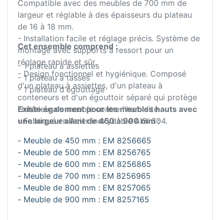
Compatible avec des meubles de 700 mm de
largeur et réglable à des épaisseurs du plateau
de 16 à 18 mm.
- Installation facile et réglage précis. Système de
Cet ensemble comprend :
montage avec supports à ressort pour un
réglage rapide et sûr.
- 1 plateau à assiettes
- Design fonctionnel et hygiénique. Composé
- 1 plateau à tasses
d'un plateau à assiettes, d'un plateau à
- 1 plateau d'égouttage
conteneurs et d'un égouttoir séparé qui protège
l'intérieur du meuble contre l'humidité.
Existe également pour les meubles hauts avec
- Fabriqué en Acier inoxydable AISI 304.
une largeur allant de 450 à 900 mm :
- Meuble de 450 mm : EM 8256665
- Meuble de 500 mm : EM 8256765
- Meuble de 600 mm : EM 8256865
- Meuble de 700 mm : EM 8256965
- Meuble de 800 mm : EM 8257065
- Meuble de 900 mm : EM 8257165