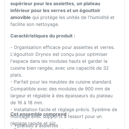
supérieur pour les assiettes, un plateau
inférieur pour les verres et un égouttoir
amovible
qui protège les unités de l'humidité et
facilite son nettoyage.
Caractéristiques du produit :
- Organisation efficace pour assiettes et verres.
L'égouttoir Drynox est conçu pour optimiser
l'espace dans les modules hauts et garder la
cuisine bien rangée, avec une capacité de 32
plats.
- Parfait pour les meubles de cuisine standard.
Compatible avec des modules de 900 mm de
largeur et réglable à des épaisseurs du plateau
de 16 à 18 mm.
- Installation facile et réglage précis. Système de
Cet ensemble comprend :
montage avec supports à ressort pour un
réglage rapide et sûr.
- 1 plateau à assiettes