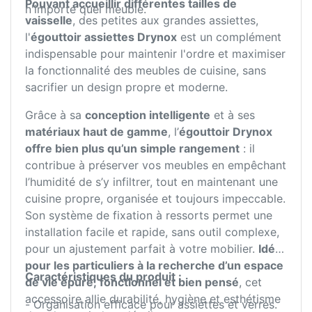
Pouvant accueillir différentes tailles de
n'importe quel meuble.
vaisselle
, des petites aux grandes assiettes,
l'
égouttoir assiettes Drynox
est un complément
indispensable pour maintenir l'ordre et maximiser
la fonctionnalité des meubles de cuisine, sans
sacrifier un design propre et moderne.
Grâce à sa
conception intelligente
et à ses
matériaux haut de gamme
, l’
égouttoir Drynox
offre bien plus qu’un simple rangement
: il
contribue à préserver vos meubles en empêchant
l’humidité de s’y infiltrer, tout en maintenant une
cuisine propre, organisée et toujours impeccable.
Son système de fixation à ressorts permet une
installation facile et rapide, sans outil complexe,
pour un ajustement parfait à votre mobilier.
Idéal
pour les particuliers à la recherche d’un espace
Caractéristiques du produit :
de vie épuré, fonctionnel et bien pensé
, cet
accessoire allie durabilité, hygiène et esthétisme
- Organisation efficace pour assiettes et verres.