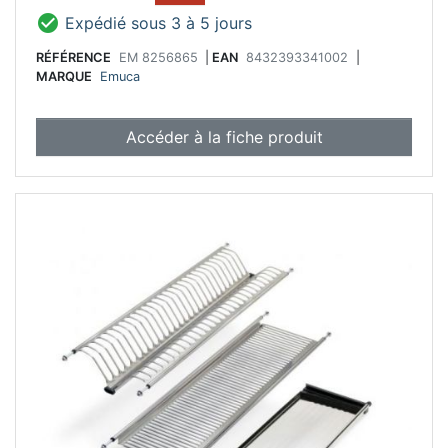

Expédié sous 3 à 5 jours
RÉFÉRENCE
EM 8256865
|
EAN
8432393341002
|
MARQUE
Emuca
Accéder à la fiche produit