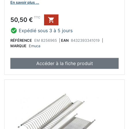
En savoir plus ...
Prix
TTC
50,50 €


Expédié sous 3 à 5 jours
RÉFÉRENCE
EM 8256965
|
EAN
8432393341019
|
MARQUE
Emuca
Accéder à la fiche produit