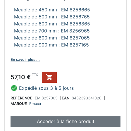
- Meuble de 450 mm : EM 8256665
- Meuble de 500 mm : EM 8256765
- Meuble de 600 mm : EM 8256865
- Meuble de 700 mm : EM 8256965
- Meuble de 800 mm : EM 8257065
- Meuble de 900 mm : EM 8257165
En savoir plus ...
Prix
TTC
57,10 €


Expédié sous 3 à 5 jours
RÉFÉRENCE
EM 8257065
|
EAN
8432393341026
|
MARQUE
Emuca
Accéder à la fiche produit