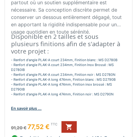
partout où un soutien supplémentaire est
nécessaire. Sa conception discrète permet de
conserver un dessous entièrement dégagé, tout
en apportant la rigidité indispensable pour un
usage quotidien en toute sérénité.
Disponible en 2 tailles et sous
plusieurs finitions afin de s'adapter à
votre projet :
- Renfort d'angle PLAK-A court 234mm, Finition blanc : MS D2780B
- Renfort d'angle PLAK-A court 234mm, Finition Inox Brossé : MS
D2780IB
- Renfort d'angle PLAK-A court 234mm, Finition noir : MS D2780N
- Renfort d'angle PLAK-A long 474mm, Finition blanc : MS D2790B
- Renfort d'angle PLAK-A long 474mm, Finition inox brossé : MS
D2790IB
- Renfort d'angle PLAK-A long 474mm, Finition noir : MS D2790N
En savoir plus ...
Prix de base
Prix
TTC
77,52 €

91,20 €