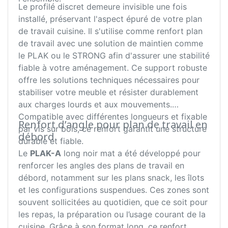
Le profilé discret demeure invisible une fois
installé, préservant l'aspect épuré de votre plan
de travail cuisine. Il s'utilise comme renfort plan
de travail avec une solution de maintien comme
le PLAK ou le STRONG afin d'assurer une stabilité
fiable à votre aménagement. Ce support robuste
offre les solutions techniques nécessaires pour
stabiliser votre meuble et résister durablement
aux charges lourds et aux mouvements.
Compatible avec différentes longueurs et fixable
Renfort d’angle pour plan de travail en
par vis sur bois, ce renfort garantit une structure
débord
durable et fiable.
Le
PLAK-A
long noir mat a été développé pour
renforcer les angles des plans de travail en
débord, notamment sur les plans snack, les îlots
et les configurations suspendues. Ces zones sont
souvent sollicitées au quotidien, que ce soit pour
les repas, la préparation ou l’usage courant de la
cuisine. Grâce à son format long, ce renfort