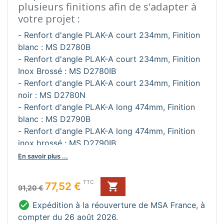
plusieurs finitions afin de s'adapter à
votre projet :
- Renfort d'angle PLAK-A court 234mm, Finition
blanc : MS D2780B
- Renfort d'angle PLAK-A court 234mm, Finition
Inox Brossé : MS D2780IB
- Renfort d'angle PLAK-A court 234mm, Finition
noir : MS D2780N
- Renfort d'angle PLAK-A long 474mm, Finition
blanc : MS D2790B
- Renfort d'angle PLAK-A long 474mm, Finition
inox brossé : MS D2790IB
- Renfort d'angle PLAK-A long 474mm, Finition
En savoir plus ...
noir : MS D2790N
Prix de base
Prix
TTC
77,52 €

91,20 €

Expédition à la réouverture de MSA France, à
compter du 26 août 2026.