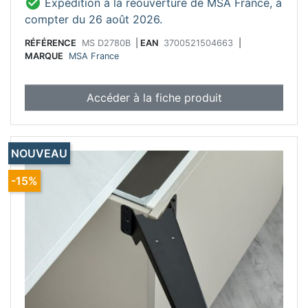

Expédition à la réouverture de MSA France, à
compter du 26 août 2026.
RÉFÉRENCE
MS D2780B
|
EAN
3700521504663
|
MARQUE
MSA France
Accéder à la fiche produit
NOUVEAU
-15%