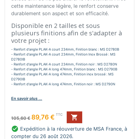
cette maintenance légère, le renfort conserve
durablement son aspect et son efficacité.
Disponible en 2 tailles et sous
plusieurs finitions afin de s'adapter à
votre projet :
- Renfort d'angle PLAK-A court 234mm, Finition blanc : MS D2780B
- Renfort d'angle PLAK-A court 234mm, Finition Inox Brossé : MS
D2780IB
- Renfort d'angle PLAK-A court 234mm, Finition noir : MS D2780N
- Renfort d'angle PLAK-A long 474mm, Finition blanc : MS D2790B
- Renfort d'angle PLAK-A long 474mm, Finition inox brossé : MS
D2790IB
- Renfort d'angle PLAK-A long 474mm, Finition noir : MS D2790N
En savoir plus ...
Prix de base
Prix
TTC
89,76 €

105,60 €

Expédition à la réouverture de MSA France, à
compter du 26 août 2026.