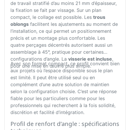
de travail stratifié d’au moins 21 mm d’épaisseur,
la fixation se fait par vissage. Sur un plan
compact, le collage est possible. Les
trous
oblongs
facilitent les ajustements au moment de
l’installation, ce qui permet un positionnement
précis et un montage plus confortable. Les
quatre perçages décentrés autorisent aussi un
assemblage à 45°, pratique pour certaines
configurations d’angle. La
visserie est incluse
,
Avec son format compact, ce profil convient bien
pour une mise en œuvre plus simple.
aux projets où l’espace disponible sous le plan
est limité. Il peut être utilisé seul ou en
complément d’une autre solution de maintien
selon la configuration choisie. C’est une réponse
fiable pour les particuliers comme pour les
professionnels qui recherchent à la fois solidité,
discrétion et facilité d’intégration.
Profil de renfort d’angle : spécifications