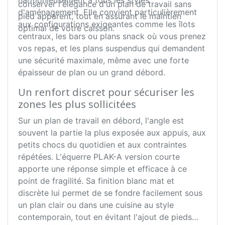
harmonieusement à tous les styles
conserver l'élégance d'un plan de travail sans
d'aménagement. Elle convient particulièrement
pied apparent, tout en assurant le maintien
aux configurations exigeantes comme les îlots
optimal de votre caisson.
centraux, les bars ou plans snack où vous prenez
vos repas, et les plans suspendus qui demandent
une sécurité maximale, même avec une forte
épaisseur de plan ou un grand débord.
Un renfort discret pour sécuriser les
zones les plus sollicitées
Sur un plan de travail en débord, l'angle est
souvent la partie la plus exposée aux appuis, aux
petits chocs du quotidien et aux contraintes
répétées. L'équerre PLAK-A version courte
apporte une réponse simple et efficace à ce
point de fragilité. Sa finition blanc mat et
discrète lui permet de se fondre facilement sous
un plan clair ou dans une cuisine au style
contemporain, tout en évitant l'ajout de pieds