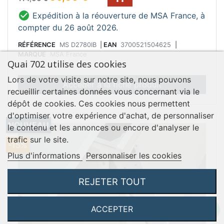

Expédition à la réouverture de MSA France, à
compter du 26 août 2026.
RÉFÉRENCE
MS D2780IB
|
EAN
3700521504625
|
MARQUE
MSA France
Quai 702 utilise des cookies
Lors de votre visite sur notre site, nous pouvons
Accéder à la fiche produit
recueillir certaines données vous concernant via le
dépôt de cookies. Ces cookies nous permettent
d'optimiser votre expérience d'achat, de personnaliser
NOUVEAU
le contenu et les annonces ou encore d'analyser le
trafic sur le site.
-15%
Plus d'informations
Personnaliser les cookies
REJETER TOUT
ACCEPTER