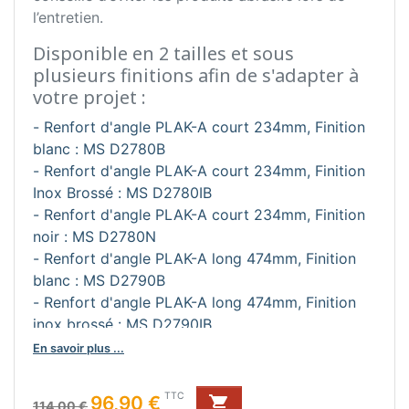
l’entretien.
Disponible en 2 tailles et sous
plusieurs finitions afin de s'adapter à
votre projet :
- Renfort d'angle PLAK-A court 234mm, Finition
blanc : MS D2780B
- Renfort d'angle PLAK-A court 234mm, Finition
Inox Brossé : MS D2780IB
- Renfort d'angle PLAK-A court 234mm, Finition
noir : MS D2780N
- Renfort d'angle PLAK-A long 474mm, Finition
blanc : MS D2790B
- Renfort d'angle PLAK-A long 474mm, Finition
inox brossé : MS D2790IB
- Renfort d'angle PLAK-A long 474mm, Finition
En savoir plus ...
noir : MS D2790N
Prix de base
Prix
TTC
96,90 €

114,00 €