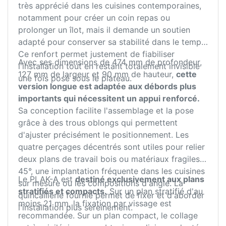
très apprécié dans les cuisines contemporaines,
notamment pour créer un coin repas ou
prolonger un îlot, mais il demande un soutien
adapté pour conserver sa stabilité dans le temps.
Ce renfort permet justement de fiabiliser
Avec ses dimensions de 474 mm de profondeur,
l'installation tout en restant totalement invisible
127 mm de largeur et 90 mm de hauteur,
cette
une fois posé sous le plateau.
version longue est adaptée aux débords plus
importants qui nécessitent un appui renforcé.
Sa conception facilite l'assemblage et la pose
grâce à des trous oblongs qui permettent
d'ajuster précisément le positionnement. Les
quatre perçages décentrés sont utiles pour relier
deux plans de travail bois ou matériaux fragiles à
45°, une implantation fréquente dans les cuisines
Le PLAK-A est
destiné exclusivement aux plans
sur mesure ou les compositions d'angle. La
stratifiés et compacts.
Sur un plan stratifié d'au
quincaillerie fournie permet de fixer et d'aborder
moins 21 mm, la fixation par vissage est
l'installation plus sereinement.
recommandée. Sur un plan compact, le collage