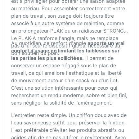
est à privilégier pour obtenir une liaison adaptée
au matériau. Pour assembler correctement votre
plan de travail, son usage doit toujours être
associé à un autre système de maintien, comme
un prolongateur PLAK ou un raidisseur STRONG.
Le PLAK-A renforce l'angle, mais ne remplace
Au quotidien, ce renfort d'angle
apporte un vrai
pas à lui seul le dispositif global nécessaire au
confort d'usage en limitant les faiblesses sur
bon soutien du plan.
les parties les plus sollicitées.
Il permet de
conserver un espace dégagé sous le plan de
travail, ce qui améliore l'esthétique et la liberté
de mouvement autour d'un snack ou d'un îlot.
C'est une solution intéressante pour ceux qui
recherchent un rendu moderne, sobre et bien fini,
sans négliger la solidité de l'aménagement.
L'entretien reste simple. Un chiffon doux avec de
l'eau savonneuse suffit pour préserver la finition.
Il est préférable d'éviter les produits abrasifs ou
acides afin de ne pas altérer le revêtement. Avec