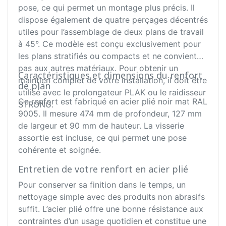
pose, ce qui permet un montage plus précis. Il
dispose également de quatre perçages décentrés
utiles pour l’assemblage de deux plans de travail
à 45°. Ce modèle est conçu exclusivement pour
les plans stratifiés ou compacts et ne convient
pas aux autres matériaux. Pour obtenir un
Caractéristiques et dimensions du renfort
maintien complet de votre installation, il doit être
de plan
utilisé avec le prolongateur PLAK ou le raidisseur
Ce renfort est fabriqué en acier plié noir mat RAL
STRONG.
9005. Il mesure 474 mm de profondeur, 127 mm
de largeur et 90 mm de hauteur. La visserie
assortie est incluse, ce qui permet une pose
cohérente et soignée.
Entretien de votre renfort en acier plié
Pour conserver sa finition dans le temps, un
nettoyage simple avec des produits non abrasifs
suffit. L’acier plié offre une bonne résistance aux
contraintes d’un usage quotidien et constitue une