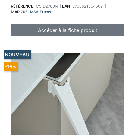
RÉFÉRENCE
MS D2780N
|
EAN
3700521504502
|
MARQUE
MSA France
Accéder à la fiche produit
NOUVEAU
-15%