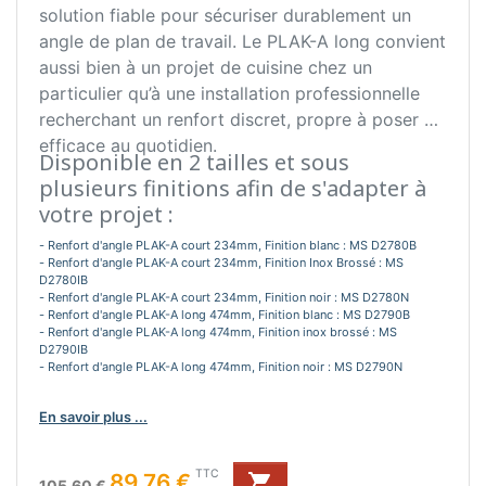
solution fiable pour sécuriser durablement un
angle de plan de travail. Le PLAK-A long convient
aussi bien à un projet de cuisine chez un
particulier qu’à une installation professionnelle
recherchant un renfort discret, propre à poser et
efficace au quotidien.
Disponible en 2 tailles et sous
plusieurs finitions afin de s'adapter à
votre projet :
- Renfort d'angle PLAK-A court 234mm, Finition blanc : MS D2780B
- Renfort d'angle PLAK-A court 234mm, Finition Inox Brossé : MS
D2780IB
- Renfort d'angle PLAK-A court 234mm, Finition noir : MS D2780N
- Renfort d'angle PLAK-A long 474mm, Finition blanc : MS D2790B
- Renfort d'angle PLAK-A long 474mm, Finition inox brossé : MS
D2790IB
- Renfort d'angle PLAK-A long 474mm, Finition noir : MS D2790N
En savoir plus ...
Prix de base
Prix
TTC
89,76 €

105,60 €