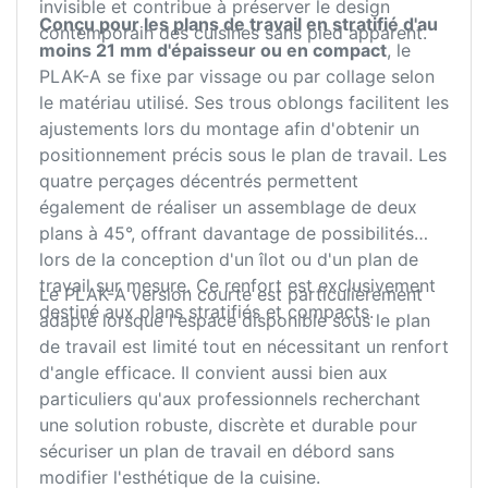
invisible et contribue à préserver le design
Conçu pour les plans de travail en stratifié d'au
contemporain des cuisines sans pied apparent.
moins 21 mm d'épaisseur ou en compact
, le
PLAK-A se fixe par vissage ou par collage selon
le matériau utilisé. Ses trous oblongs facilitent les
ajustements lors du montage afin d'obtenir un
positionnement précis sous le plan de travail. Les
quatre perçages décentrés permettent
également de réaliser un assemblage de deux
plans à 45°, offrant davantage de possibilités
lors de la conception d'un îlot ou d'un plan de
travail sur mesure. Ce renfort est exclusivement
Le PLAK-A version courte est particulièrement
destiné aux plans stratifiés et compacts.
adapté lorsque l'espace disponible sous le plan
de travail est limité tout en nécessitant un renfort
d'angle efficace. Il convient aussi bien aux
particuliers qu'aux professionnels recherchant
une solution robuste, discrète et durable pour
sécuriser un plan de travail en débord sans
modifier l'esthétique de la cuisine.