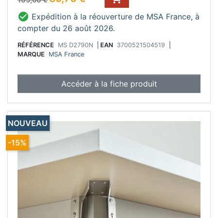

Expédition à la réouverture de MSA France, à
compter du 26 août 2026.
RÉFÉRENCE
MS D2790N
|
EAN
3700521504519
|
MARQUE
MSA France
Accéder à la fiche produit
NOUVEAU
-15%