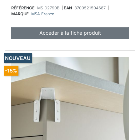
RÉFÉRENCE
MS D2790B
|
EAN
3700521504687
|
MARQUE
MSA France
Accéder à la fiche produit
NOUVEAU
-15%