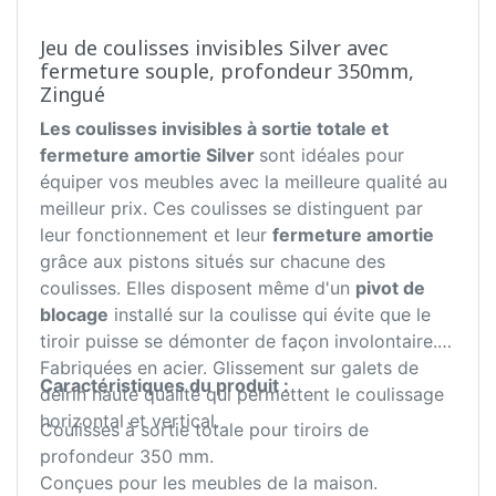
Jeu de coulisses invisibles Silver avec
fermeture souple, profondeur 350mm,
Zingué
Les coulisses invisibles à sortie totale et
fermeture amortie Silver
sont idéales pour
équiper vos meubles avec la meilleure qualité au
meilleur prix. Ces coulisses se distinguent par
leur fonctionnement et leur
fermeture amortie
grâce aux pistons situés sur chacune des
coulisses. Elles disposent même d'un
pivot de
blocage
installé sur la coulisse qui évite que le
tiroir puisse se démonter de façon involontaire.
Fabriquées en acier. Glissement sur galets de
Caractéristiques du produit :
delrin haute qualité qui permettent le coulissage
horizontal et vertical.
Coulisses à sortie totale pour tiroirs de
profondeur 350 mm.
Conçues pour les meubles de la maison.