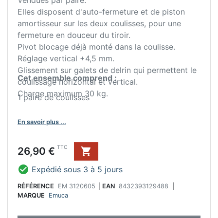
Vendues par paire.
Elles disposent d'auto-fermeture et de piston
amortisseur sur les deux coulisses, pour une
fermeture en douceur du tiroir.
Pivot blocage déjà monté dans la coulisse.
Réglage vertical +4,5 mm.
Glissement sur galets de delrin qui permettent le
Cet ensemble comprend :
coulissage horizontal et vertical.
Charge maximum 30 kg.
1 paire de coulisses
En savoir plus ...
Prix
TTC
26,90 €


Expédié sous 3 à 5 jours
RÉFÉRENCE
EM 3120605
|
EAN
8432393129488
|
MARQUE
Emuca