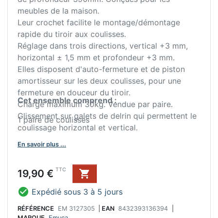
meubles de la maison.
Leur crochet facilite le montage/démontage
rapide du tiroir aux coulisses.
Réglage dans trois directions, vertical +3 mm,
horizontal ± 1,5 mm et profondeur +3 mm.
Elles disposent d'auto-fermeture et de piston
amortisseur sur les deux coulisses, pour une
fermeture en douceur du tiroir.
Cet ensemble comprend :
Charge maximum 30kg. Vendue par paire.
Glissement sur galets de delrin qui permettent le
1 paire de coulisses
coulissage horizontal et vertical.
En savoir plus ...
Prix
TTC
19,90 €


Expédié sous 3 à 5 jours
RÉFÉRENCE
EM 3127305
|
EAN
8432393136394
|
MARQUE
Emuca