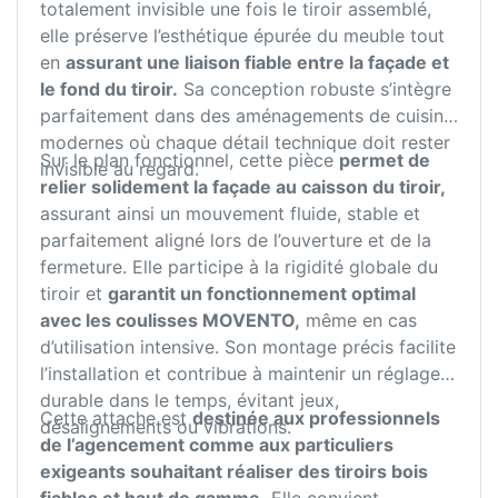
totalement invisible une fois le tiroir assemblé,
elle préserve l’esthétique épurée du meuble tout
en
assurant une liaison fiable entre la façade et
le fond du tiroir.
Sa conception robuste s’intègre
parfaitement dans des aménagements de cuisine
modernes où chaque détail technique doit rester
Sur le plan fonctionnel, cette pièce
permet de
invisible au regard.
relier solidement la façade au caisson du tiroir,
assurant ainsi un mouvement fluide, stable et
parfaitement aligné lors de l’ouverture et de la
fermeture. Elle participe à la rigidité globale du
tiroir et
garantit un fonctionnement optimal
avec les coulisses MOVENTO,
même en cas
d’utilisation intensive. Son montage précis facilite
l’installation et contribue à maintenir un réglage
durable dans le temps, évitant jeux,
Cette attache est
destinée aux professionnels
désalignements ou vibrations.
de l’agencement comme aux particuliers
exigeants souhaitant réaliser des tiroirs bois