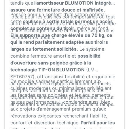
tandis que
l’amortisseur BLUMOTION intégré
assure une fermeture douce et maîtrisée.
Pensée pour un confort d’utilisation optimal,
Idéale pour les cuisines contemporaines ou tout
cette
coulisse à sortie totale permet un accès
autre lieu où des tiroirs sont utiles, elle participe
complet au contenu du tiroir,
même au fond.
à une esthétique épurée et soignée jusque dans
Elle supporte une charge élevée de 70 kg, ce
les moindres détails.
qui la rend parfaitement adaptée aux tiroirs
larges ou fortement sollicités.
Le système
combine fermeture amortie et
possibilité
d’ouverture sans poignée grâce à la
technologie TIP-ON BLUMOTION
(LM
SET60757), offrant ainsi flexibilité et ergonomie
Ce modèle s’adresse particulièrement aux
au quotidien. Les réglages multidimensionnels
cuisines modernes ou minimalistes privilégiant
intégrés facilitent un alignement précis des
les façades sans poignées et les équipements
façades et une installation professionnelle, tout
hautes performances. Il conviendra aussi bien
en assurant une stabilité durable dans le temps.
aux projets d’aménagement premium qu’aux
rénovations exigeantes recherchant fiabilité,
confort et discrétion technique.
Parfait pour les