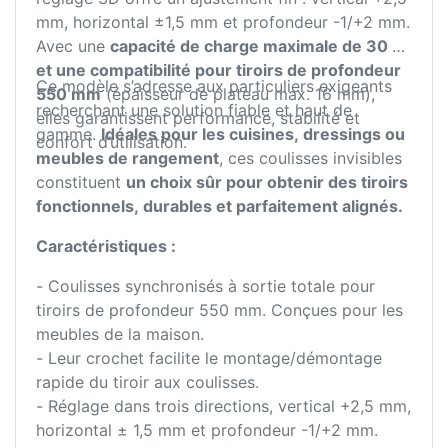
mm, horizontal ±1,5 mm et profondeur -1/+2 mm.
Avec une
capacité de charge maximale de 30 kg
et une compatibilité pour tiroirs de profondeur
Ce modèle s’adresse aux particuliers exigeants
550 mm
(épaisseur de plateau max. 16 mm),
recherchant une solution fiable et haut de
elles garantissent performance, stabilité et
gamme.
Idéales pour les cuisines, dressings ou
confort d’utilisation.
meubles de rangement
, ces coulisses invisibles
constituent
un choix sûr pour obtenir des tiroirs
fonctionnels, durables et parfaitement alignés.
Caractéristiques :
- Coulisses synchronisés à sortie totale pour
tiroirs de profondeur 550 mm. Conçues pour les
meubles de la maison.
- Leur crochet facilite le montage/démontage
rapide du tiroir aux coulisses.
- Réglage dans trois directions, vertical +2,5 mm,
horizontal ± 1,5 mm et profondeur -1/+2 mm.