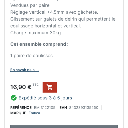
Vendues par paire.
Réglage vertical +4,5mm avec gâchette.
Glissement sur galets de delrin qui permettent le
coulissage horizontal et vertical.
Charge maximum 30kg.
Cet ensemble comprend :
1 paire de coulisses
En savoir plus ...
Prix
TTC
16,90 €


Expédié sous 3 à 5 jours
RÉFÉRENCE
EM 3122105
|
EAN
8432393135250
|
MARQUE
Emuca