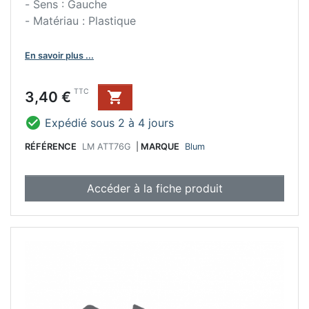
- Sens : Gauche
- Matériau : Plastique
En savoir plus ...
Prix
TTC
3,40 €


Expédié sous 2 à 4 jours
RÉFÉRENCE
LM ATT76G
|
MARQUE
Blum
Accéder à la fiche produit