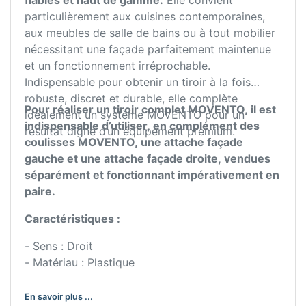
fiables et haut de gamme.
Elle convient
particulièrement aux cuisines contemporaines,
aux meubles de salle de bains ou à tout mobilier
nécessitant une façade parfaitement maintenue
et un fonctionnement irréprochable.
Indispensable pour obtenir un tiroir à la fois
robuste, discret et durable, elle complète
Pour réaliser un tiroir complet MOVENTO, il est
idéalement un système MOVENTO pour un
indispensable d’utiliser, en complément des
résultat digne d’un équipement premium.
coulisses MOVENTO, une attache façade
gauche et une attache façade droite, vendues
séparément et fonctionnant impérativement en
paire.
Caractéristiques :
- Sens : Droit
- Matériau : Plastique
En savoir plus ...