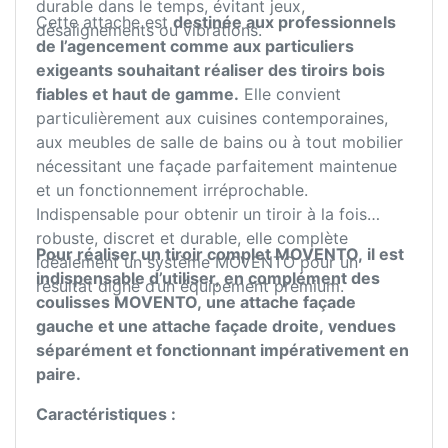
durable dans le temps, évitant jeux,
Cette attache est
destinée aux professionnels
désalignements ou vibrations.
de l’agencement comme aux particuliers
exigeants souhaitant réaliser des tiroirs bois
fiables et haut de gamme.
Elle convient
particulièrement aux cuisines contemporaines,
aux meubles de salle de bains ou à tout mobilier
nécessitant une façade parfaitement maintenue
et un fonctionnement irréprochable.
Indispensable pour obtenir un tiroir à la fois
robuste, discret et durable, elle complète
Pour réaliser un tiroir complet MOVENTO, il est
idéalement un système MOVENTO pour un
indispensable d’utiliser, en complément des
résultat digne d’un équipement premium.
coulisses MOVENTO, une attache façade
gauche et une attache façade droite, vendues
séparément et fonctionnant impérativement en
paire.
Caractéristiques :