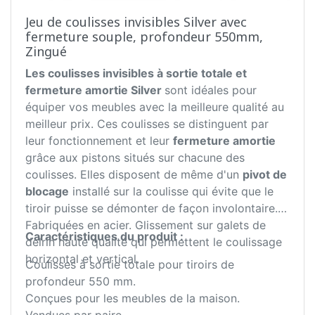
Jeu de coulisses invisibles Silver avec
fermeture souple, profondeur 550mm,
Zingué
Les coulisses invisibles à sortie totale et
fermeture amortie Silver
sont idéales pour
équiper vos meubles avec la meilleure qualité au
meilleur prix. Ces coulisses se distinguent par
leur fonctionnement et leur
fermeture amortie
grâce aux pistons situés sur chacune des
coulisses. Elles disposent de même d'un
pivot de
blocage
installé sur la coulisse qui évite que le
tiroir puisse se démonter de façon involontaire.
Fabriquées en acier. Glissement sur galets de
Caractéristiques du produit :
delrin haute qualité qui permettent le coulissage
horizontal et vertical.
Coulisses à sortie totale pour tiroirs de
profondeur 550 mm.
Conçues pour les meubles de la maison.