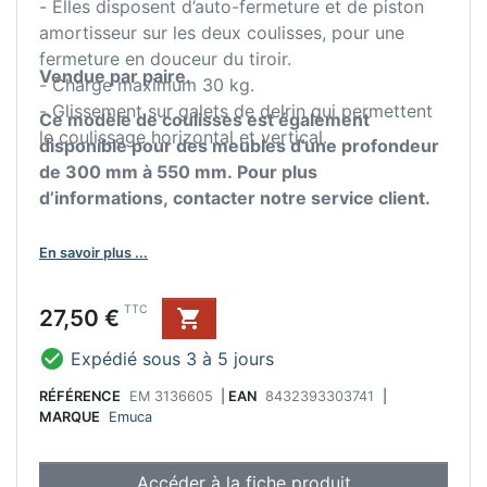
- Elles disposent d’auto-fermeture et de piston
amortisseur sur les deux coulisses, pour une
fermeture en douceur du tiroir.
Vendue par paire.
- Charge maximum 30 kg.
- Glissement sur galets de delrin qui permettent
Ce modèle de coulisses est également
le coulissage horizontal et vertical.
disponible pour des meubles d’une profondeur
de 300 mm à 550 mm. Pour plus
d’informations, contacter notre service client.
En savoir plus ...
Prix
TTC
27,50 €


Expédié sous 3 à 5 jours
RÉFÉRENCE
EM 3136605
|
EAN
8432393303741
|
MARQUE
Emuca
Accéder à la fiche produit