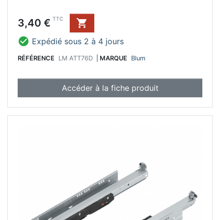
Prix
TTC
3,40 €


Expédié sous 2 à 4 jours
RÉFÉRENCE
LM ATT76D
|
MARQUE
Blum
Accéder à la fiche produit