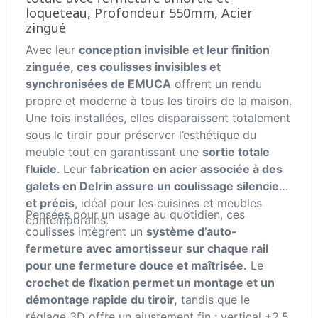
loqueteau, Profondeur 550mm, Acier
zingué
Avec leur
conception invisible et leur finition
zinguée, ces coulisses invisibles et
synchronisées de EMUCA
offrent un rendu
propre et moderne à tous les tiroirs de la maison.
Une fois installées, elles disparaissent totalement
sous le tiroir pour préserver l’esthétique du
meuble tout en garantissant une
sortie totale
fluide
. Leur
fabrication en acier associée à des
galets en Delrin assure un coulissage silencieux
et précis
, idéal pour les cuisines et meubles
Pensées pour un usage au quotidien, ces
contemporains.
coulisses intègrent un
système d’auto-
fermeture avec amortisseur sur chaque rail
pour une fermeture douce et maîtrisée.
Le
crochet de fixation permet un montage et un
démontage rapide du tiroir,
tandis que le
réglage 3D offre un ajustement fin : vertical +2,5