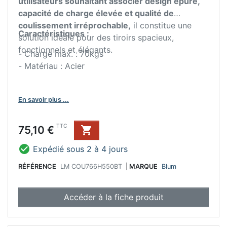
utilisateurs souhaitant associer design épuré,
capacité de charge élevée et qualité de
coulissement irréprochable,
il constitue une
Caractéristiques :
solution idéale pour des tiroirs spacieux,
fonctionnels et élégants.
- Charge max. : 70kgs
- Matériau : Acier
En savoir plus ...
Prix
TTC
75,10 €


Expédié sous 2 à 4 jours
RÉFÉRENCE
LM COU766H550BT
|
MARQUE
Blum
Accéder à la fiche produit