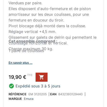
Vendues par paire.
Elles disposent d'auto-fermeture et de piston
amortisseur sur les deux coulisses, pour une
fermeture en douceur du tiroir.
Pivot blocage déjà monté dans la coulisse.
Réglage vertical +4,5 mm.
Glissement sur galets de delrin qui permettent le
Cet ensemble comprend :
coulissage horizontal et vertical.
Charge maximum 30 kg.
1 paire de coulisses
En savoir plus ...
Prix
TTC
19,90 €


Expédié sous 3 à 5 jours
RÉFÉRENCE
EM 3120205
|
EAN
8432393129440
|
MARQUE
Emuca