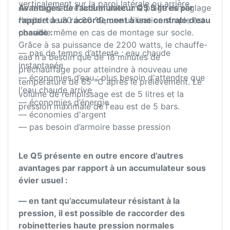
verticalement sur la paroi latérale ou arrière.
de température latéral avec une plage de réglage
Avantages de l'accumulateur Q5 5 litres par
flexible de 30 à 80 °C, une utilisation simple est
rapport à un raccordement à une centrale d'eau
possible même en cas de montage sur socle.
chaude :
Grâce à sa puissance de 2200 watts, le chauffe-
— pas de temps d’attente : eau chaude
eau n'a besoin que de 18 minutes de
instantanée
préchauffage pour atteindre à nouveau une
— économies d’eau : plus besoin d'attendre que
température de 65 °C après le prélèvement. Le
l'eau chaude arrive
volume de remplissage est de 5 litres et la
— économies d’énergie
pression maximale de l'eau est de 5 bars.
— économies d'argent
— pas besoin d’armoire basse pression
Le Q5 présente en outre encore d’autres
avantages par rapport à un accumulateur sous
évier usuel :
— en tant qu’accumulateur résistant à la
pression, il est possible de raccorder des
robinetteries haute pression normales