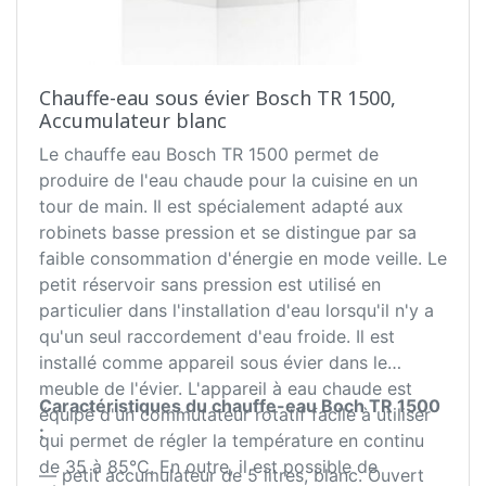
Chauffe-eau sous évier Bosch TR 1500,
Accumulateur blanc
Le chauffe eau Bosch TR 1500 permet de
produire de l'eau chaude pour la cuisine en un
tour de main. Il est spécialement adapté aux
robinets basse pression et se distingue par sa
faible consommation d'énergie en mode veille. Le
petit réservoir sans pression est utilisé en
particulier dans l'installation d'eau lorsqu'il n'y a
qu'un seul raccordement d'eau froide. Il est
installé comme appareil sous évier dans le
meuble de l'évier. L'appareil à eau chaude est
Caractéristiques du chauffe-eau Boch TR 1500
équipé d'un commutateur rotatif facile à utiliser
:
qui permet de régler la température en continu
de 35 à 85°C. En outre, il est possible de
— petit accumulateur de 5 litres, blanc. Ouvert