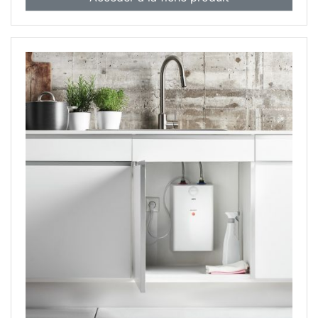
être remise en service
— protection contre les contacts/l'humidité
IP24D
— raccordement électrique 220–240 V
— prêt à brancher, valeur de raccordement 2,2
kW
— poids avec remplissage d'eau 7,5 kg
— dimensions de l'appareil (H x L x P) 390 x 258
x 245 mm