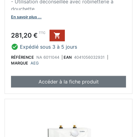
- Utilisation déconseillée avec robinetterie à
douchette
En savoir plus ...
Prix
TTC
281,20 €


Expédié sous 3 à 5 jours
RÉFÉRENCE
NA 6011044
|
EAN
4041056032931
|
MARQUE
AEG
Accéder à la fiche produit