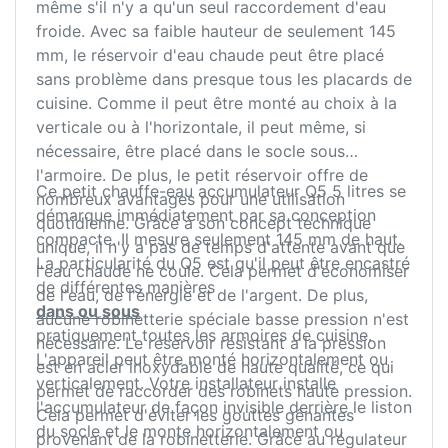
même s'il n'y a qu'un seul raccordement d'eau
froide. Avec sa faible hauteur de seulement 145
mm, le réservoir d'eau chaude peut être placé
sans problème dans presque tous les placards de
cuisine. Comme il peut être monté au choix à la
verticale ou à l'horizontale, il peut même, si
nécessaire, être placé dans le socle sous
l'armoire. De plus, le petit réservoir offre de
Ce petit chauffe-eau accumulateur Q5 5 litres se
nombreux avantages pour une utilisation
démarque immédiatement par sa conception
quotidienne. Grâce à son concept technique
compacte. Il mesure seulement 145 mm de haut.
unique, il n'y a pas de temps d'attente avant que
La particularité du Q5 est qu'il peut être encastré
l'eau chaude ne coule. Cela permet d'économiser
de différentes manières
de l'eau, de l'énergie et de l'argent. De plus,
dans ou sous
aucune robinetterie spéciale basse pression n'est
pratiquement toutes les armoires de cuisine.
nécessaire. Le réservoir résistant à la pression
L'appareil peut être monté horizontalement ou
est en acier inoxydable de haute qualité, ce qui
verticalement. Votre installateur installe
permet de raccorder des robinets haute pression.
l'accumulateur de façon invisible derrière le liston
Cela permet d'éviter les gouttes gênantes
du socle et le monte horizontalement ou
provenant de la robinetterie. Grâce au régulateur