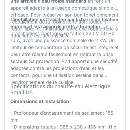
une arrivée d’eau froide standard
en font un
appareil adapté à un usage domestique simple et
efficace. Pour préserver son bon fonctionnement,
L’installation est facilitée par la barre de fixation
l’écoulement de la robinetterie doit toujours
murale et les raccords prêts à brancher.
Le
rester libre, et l’utilisation avec une robinetterie à
branchement électrique se fait en 230 V, 50 Hz,
douchette est déconseillée.
10 A, avec une puissance nominale de 2 kW. Un
limiteur de température de sécurité est intégré et
peut être réarmé facilement en retirant la prise
secteur. Sa protection IP24 apporte une sécurité
adaptée contre les projections d’eau et les
contacts, pour une utilisation sereine dans
l’environnement de la cuisine.
Spécifications du chauffe-eau électrique
Small U5
Dimensions et installation
- Profondeur d’encastrement de seulement 155
mm
- Dimensions totales : 365 x 230 x 155 mm (H x