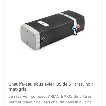
marqués en couleur correspondante
— limitation de température de sécurité pouvant
être réenclenchée
— protection contre les contacts/l’humidité
IP24D
— branchement électrique 230 V, prêt à enficher,
puissance absorbée 2,2 kW
— poids rempli d’eau 7,7 kg
— dimensions de l’appareil (H x L x P) 435 x 270
x 240 mm
Chauffe-eau sous évier Q5 de 5 litres, noir
mat/gris,
Le réservoir compact ARMATE® Q5 de 5 litres
permet d'avoir de l'eau chaude dans la cuisine,