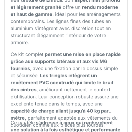
noir texturé de Emuca
. Son
aspect mat profond
et légèrement granité
offre un
rendu moderne
et haut de gamme
, idéal pour les aménagements
contemporains. Les lignes fines des tubes en
aluminium s’intègrent avec discrétion tout en
structurant élégamment l’intérieur de votre
armoire.
Ce kit complet
permet une mise en place rapide
grâce aux supports latéraux et aux vis M6
fournies
, avec une fixation par le dessus simple
et sécurisée.
Les tringles intègrent un
revêtement PVC coextrudé qui limite le bruit
des cintres
, améliorant nettement le confort
d’utilisation. Leur conception robuste assure une
excellente tenue dans le temps, avec une
capacité de charge allant jusqu’à 40 kg par
mètre,
parfaitement adaptée aux vêtements du
Ce modèle
s’adresse à ceux qui recherchent
quotidien comme aux pièces plus lourdes.
une solution à la fois esthétique et performante