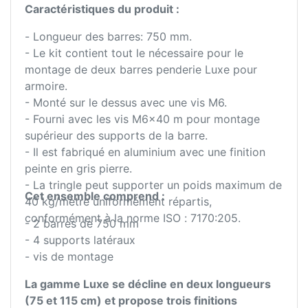
Caractéristiques du produit :
- Longueur des barres: 750 mm.
- Le kit contient tout le nécessaire pour le
montage de deux barres penderie Luxe pour
armoire.
- Monté sur le dessus avec une vis M6.
- Fourni avec les vis M6x40 m pour montage
supérieur des supports de la barre.
- Il est fabriqué en aluminium avec une finition
peinte en gris pierre.
- La tringle peut supporter un poids maximum de
Cet ensemble comprend :
40 kg/mètre uniformément répartis,
conformément à la norme ISO : 7170:205.
- 2 barres de 750 mm
- 4 supports latéraux
- vis de montage
La gamme Luxe se décline en deux longueurs
(75 et 115 cm) et propose trois finitions