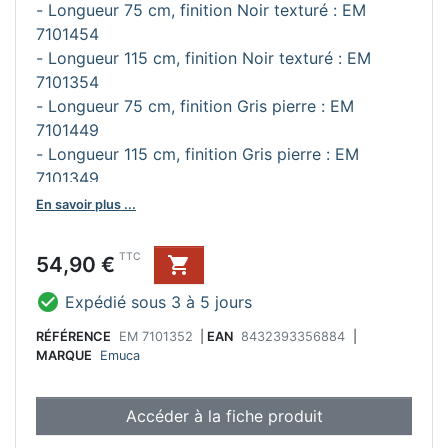
- Longueur 75 cm, finition Noir texturé : EM
7101454
- Longueur 115 cm, finition Noir texturé : EM
7101354
- Longueur 75 cm, finition Gris pierre : EM
7101449
- Longueur 115 cm, finition Gris pierre : EM
7101349
En savoir plus ...
Prix
TTC
54,90 €


Expédié sous 3 à 5 jours
RÉFÉRENCE
EM 7101352
|
EAN
8432393356884
|
MARQUE
Emuca
Accéder à la fiche produit