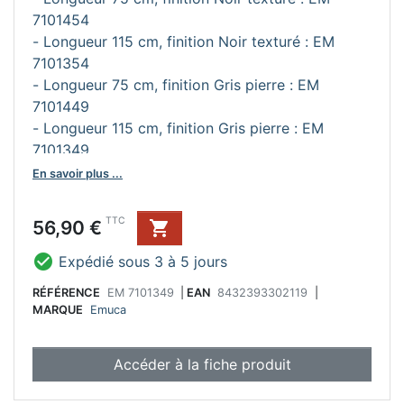
7101454
- Longueur 115 cm, finition Noir texturé : EM
7101354
- Longueur 75 cm, finition Gris pierre : EM
7101449
- Longueur 115 cm, finition Gris pierre : EM
7101349
En savoir plus ...
Prix
TTC
56,90 €


Expédié sous 3 à 5 jours
RÉFÉRENCE
EM 7101349
|
EAN
8432393302119
|
MARQUE
Emuca
Accéder à la fiche produit