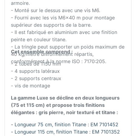
armoire.
- Monté sur le dessus avec une vis M6.
- Fourni avec les vis M6x40 m pour montage
supérieur des supports de la barre.
- Il est fabriqué en aluminium avec une finition
peinte en couleur titane.
- La tringle peut supporter un poids maximum de
Cet ensemble comprend :
40 kg/mètre uniformément répartis,
conformément à la norme ISO : 7170:205.
- 2 tubes de 1150 mm
- 4 supports latéraux
- 2 supports centraux
- vis de montage
La gamme Luxe se décline en deux longueurs
(75 et 115 cm) et propose trois finitions
élégantes : gris pierre, noir texturé et titane :
- Longueur 75 cm, finition Titane : EM 7101452
- Longueur 115 cm, finition Titane : EM 7101352