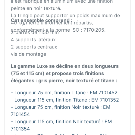
Il est fabriqué en aluminium avec une finition
peinte en noir texturé.
La tringle peut supporter un poids maximum de
Cet ensemble comprend :
40 kg/mètre uniformément répartis,
conformément à la norme ISO : 7170:205.
2 barres de 1150 mm
4 supports latéraux
2 supports centraux
vis de montage
La gamme Luxe se décline en deux longueurs
(75 et 115 cm) et propose trois finitions
élégantes : gris pierre, noir texturé et titane :
- Longueur 75 cm, finition Titane : EM 7101452
- Longueur 115 cm, finition Titane : EM 7101352
- Longueur 75 cm, finition Noir texturé : EM
7101454
- Longueur 115 cm, finition Noir texturé : EM
7101354