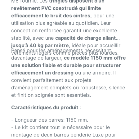
M6 fournie. Les
tringles disposent d’un
revêtement PVC coextrudé qui limite
efficacement le bruit des cintres,
pour une
utilisation plus agréable au quotidien. Leur
conception renforcée garantit une excellente
stabilité, avec une
capacité de charge allant
jusqu’à 40 kg par mètre
, idéale pour accueillir
Pensé pour les aménagements nécessitant
vêtements légers comme pièces plus lourdes.
davantage de largeur,
ce modèle 1150 mm offre
une solution fiable et durable pour structurer
efficacement un dressing
ou une armoire. Il
convient parfaitement aux projets
d’aménagement complets où robustesse, silence
et finition soignée sont essentiels.
Caractéristiques du produit :
- Longueur des barres: 1150 mm.
- Le kit contient tout le nécessaire pour le
montage de deux barres penderie Luxe pour