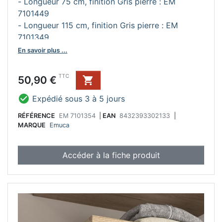
- Longueur 75 cm, finition Gris pierre : EM
7101449
- Longueur 115 cm, finition Gris pierre : EM
7101349
En savoir plus ...
Prix
TTC
50,90 €


Expédié sous 3 à 5 jours
RÉFÉRENCE
EM 7101354
|
EAN
8432393302133
|
MARQUE
Emuca
Accéder à la fiche produit