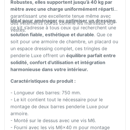
Robustes, elles supportent jusqu’à 40 kg par
mètre avec une charge uniformément répartie
,
garantissant une excellente tenue même avec
Idéal pour aménager ou optimiser un dressing
,
des vêtements lourds comme les manteaux ou
ce kit s’adresse à tous ceux qui recherchent une
vestes.
solution fiable, esthétique et durable
. Que ce
soit pour une armoire de chambre, un placard ou
un espace dressing complet, ces tringles de
penderie Luxe offrent un
équilibre parfait entre
solidité, confort d’utilisation et intégration
harmonieuse dans votre intérieur.
Caractéristiques du produit :
- Longueur des barres: 750 mm.
- Le kit contient tout le nécessaire pour le
montage de deux barres penderie Luxe pour
armoire.
- Monté sur le dessus avec une vis M6.
- Fourni avec les vis M6x40 m pour montage