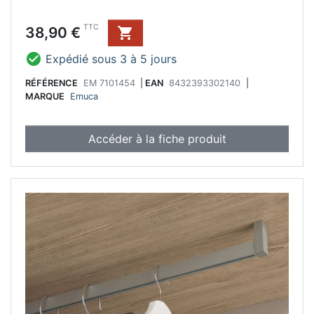
Prix
TTC
38,90 €


Expédié sous 3 à 5 jours
RÉFÉRENCE
EM 7101454
|
EAN
8432393302140
|
MARQUE
Emuca
Accéder à la fiche produit