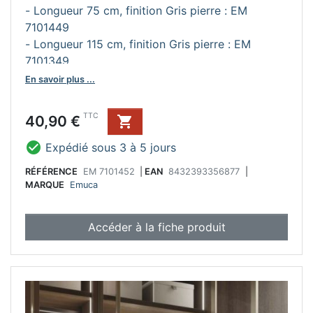
- Longueur 75 cm, finition Gris pierre : EM
7101449
- Longueur 115 cm, finition Gris pierre : EM
7101349
En savoir plus ...
Prix
TTC
40,90 €


Expédié sous 3 à 5 jours
RÉFÉRENCE
EM 7101452
|
EAN
8432393356877
|
MARQUE
Emuca
Accéder à la fiche produit