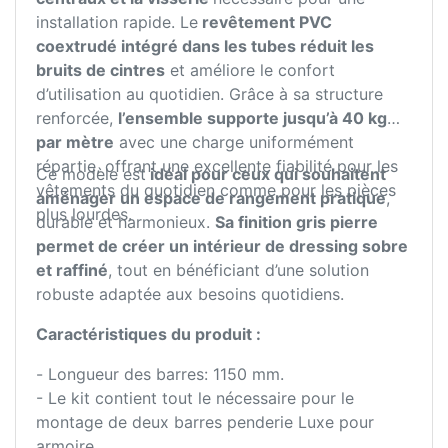
installation rapide. Le
revêtement PVC
coextrudé intégré dans les tubes réduit les
bruits de cintres
et améliore le confort
d’utilisation au quotidien. Grâce à sa structure
renforcée,
l’ensemble supporte jusqu’à 40 kg
par mètre
avec une charge uniformément
répartie, offrant une excellente fiabilité pour les
Ce modèle est
idéal pour ceux qui souhaitent
vêtements du quotidien comme pour les pièces
aménager un espace de rangement pratique
,
plus lourdes.
durable et harmonieux.
Sa finition gris pierre
permet de créer un intérieur de dressing sobre
et raffiné
, tout en bénéficiant d’une solution
robuste adaptée aux besoins quotidiens.
Caractéristiques du produit :
- Longueur des barres: 1150 mm.
- Le kit contient tout le nécessaire pour le
montage de deux barres penderie Luxe pour
armoire.