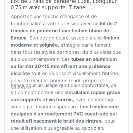
Lot de 2 rails de penderie Luxe, Longueur
0,75 m avec supports, Titane
Apportez une touche d’élégance et de
fonctionnalité à votre dressing avec ce
kit de 2
tringles de penderie Luxe finition titane de
Emuca.
Son design épuré, associé à une
finition
moderne et soignée,
s’intègre parfaitement
dans tous les styles d’armoires, du plus classique
au plus contemporain. Les
tubes en aluminium
au format 30x15 mm offrent une présence
discrète
tout en valorisant visuellement l’intérieur
de votre meuble, pour un rendu propre et
Pensé pour un usage quotidien confortable, ce
structuré.
kit complet permet une
installation rapide grâce
aux supports et vis fournis,
avec un montage
simple par fixation supérieure.
Les tringles sont
équipées d’un revêtement PVC coextrudé qui
réduit efficacement le bruit des cintres,
pour
une utilisation plus agréable au quotidien.