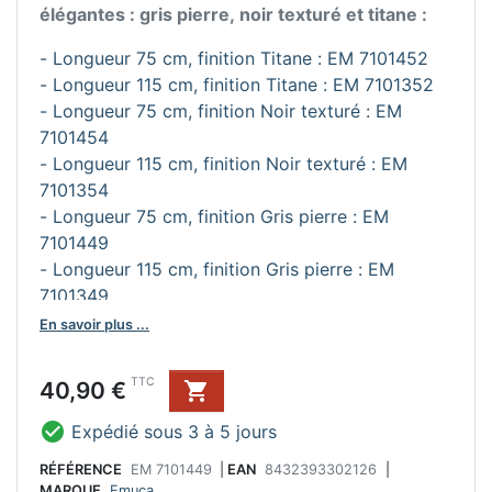
élégantes : gris pierre, noir texturé et titane :
- Longueur 75 cm, finition Titane : EM 7101452
- Longueur 115 cm, finition Titane : EM 7101352
- Longueur 75 cm, finition Noir texturé : EM
7101454
- Longueur 115 cm, finition Noir texturé : EM
7101354
- Longueur 75 cm, finition Gris pierre : EM
7101449
- Longueur 115 cm, finition Gris pierre : EM
7101349
En savoir plus ...
Prix
TTC
40,90 €


Expédié sous 3 à 5 jours
RÉFÉRENCE
EM 7101449
|
EAN
8432393302126
|
MARQUE
Emuca