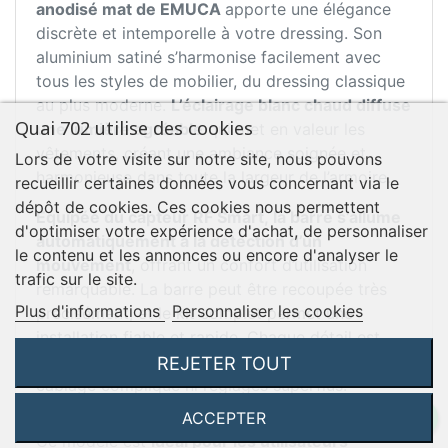
anodisé mat de EMUCA
apporte une élégance
discrète et intemporelle à votre dressing. Son
aluminium satiné s’harmonise facilement avec
tous les styles de mobilier, du dressing classique
au plus moderne.
L’éclairage blanc chaud diffuse
Quai 702 utilise des cookies
une lumière agréable
qui met en valeur les
vêtements, créant une ambiance soignée et
Lors de votre visite sur notre site, nous pouvons
harmonieuse dans toute la largeur de l’armoire.
recueillir certaines données vous concernant via le
dépôt de cookies. Ces cookies nous permettent
Équipée du capteur RF Smart, la barre s’allume
d'optimiser votre expérience d'achat, de personnaliser
automatiquement à la détection d’un
le contenu et les annonces ou encore d'analyser le
mouvement
, offrant un confort d’utilisation
trafic sur le site.
remarquable. La barre peut être recoupée très
Plus d'informations
Personnaliser les cookies
précisément, et le kit complet permet une
installation fiable et rapide. Chaque détail est
conçu pour offrir une expérience fluide, sans
REJETER TOUT
câblage compliqué ni réglages superflus.
ACCEPTER
Ce modèle est
idéal pour les utilisateurs