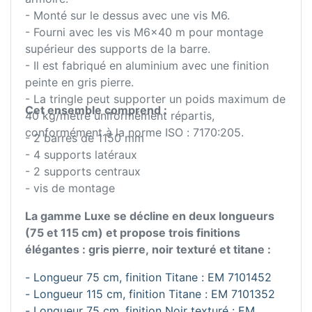
- Monté sur le dessus avec une vis M6.
- Fourni avec les vis M6x40 m pour montage
supérieur des supports de la barre.
- Il est fabriqué en aluminium avec une finition
peinte en gris pierre.
- La tringle peut supporter un poids maximum de
Cet ensemble comprend :
40 kg/mètre uniformément répartis,
conformément à la norme ISO : 7170:205.
- 2 barres de 1150 mm
- 4 supports latéraux
- 2 supports centraux
- vis de montage
La gamme Luxe se décline en deux longueurs
(75 et 115 cm) et propose trois finitions
élégantes : gris pierre, noir texturé et titane :
- Longueur 75 cm, finition Titane : EM 7101452
- Longueur 115 cm, finition Titane : EM 7101352
- Longueur 75 cm, finition Noir texturé : EM