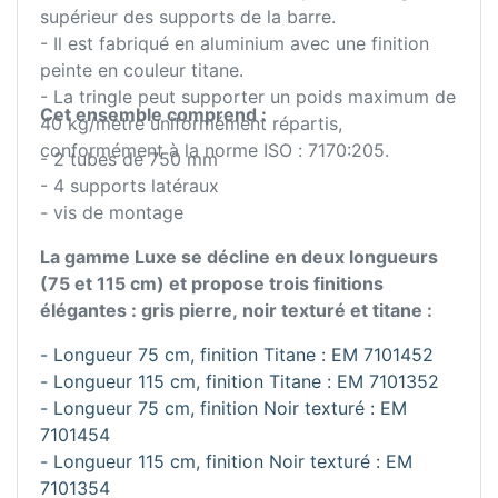
supérieur des supports de la barre.
- Il est fabriqué en aluminium avec une finition
peinte en couleur titane.
- La tringle peut supporter un poids maximum de
Cet ensemble comprend :
40 kg/mètre uniformément répartis,
conformément à la norme ISO : 7170:205.
- 2 tubes de 750 mm
- 4 supports latéraux
- vis de montage
La gamme Luxe se décline en deux longueurs
(75 et 115 cm) et propose trois finitions
élégantes : gris pierre, noir texturé et titane :
- Longueur 75 cm, finition Titane : EM 7101452
- Longueur 115 cm, finition Titane : EM 7101352
- Longueur 75 cm, finition Noir texturé : EM
7101454
- Longueur 115 cm, finition Noir texturé : EM
7101354