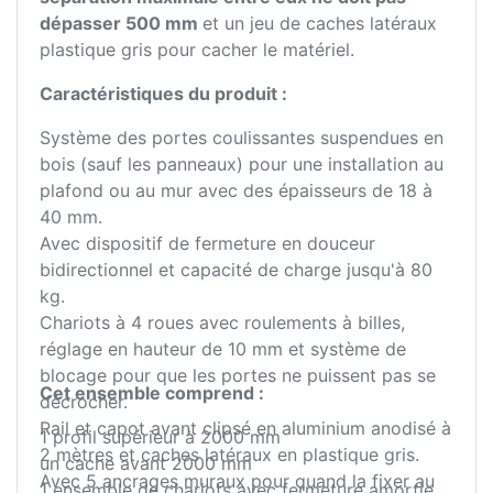
dépasser 500 mm
et un jeu de caches latéraux
plastique gris pour cacher le matériel.
Caractéristiques du produit :
Système des portes coulissantes suspendues en
bois (sauf les panneaux) pour une installation au
plafond ou au mur avec des épaisseurs de 18 à
40 mm.
Avec dispositif de fermeture en douceur
bidirectionnel et capacité de charge jusqu'à 80
kg.
Chariots à 4 roues avec roulements à billes,
réglage en hauteur de 10 mm et système de
blocage pour que les portes ne puissent pas se
Cet ensemble comprend :
décrocher.
Rail et capot avant clipsé en aluminium anodisé à
1 profil supérieur à 2000 mm
2 mètres et caches latéraux en plastique gris.
un cache avant 2000 mm
Avec 5 ancrages muraux pour quand la fixer au
1 ensemble de chariots avec fermeture amortie