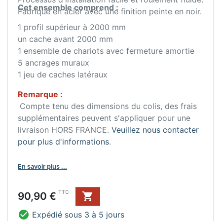
Cet ensemble comprend :
Fabriqué en acier avec une finition peinte en noir.
1 profil supérieur à 2000 mm
un cache avant 2000 mm
1 ensemble de chariots avec fermeture amortie
5 ancrages muraux
1 jeu de caches latéraux
Remarque :
Compte tenu des dimensions du colis, des frais
supplémentaires peuvent s'appliquer pour une
livraison HORS FRANCE.
Veuillez nous contacter
pour plus d'informations
.
En savoir plus ...
Prix
TTC
90,90 €


Expédié sous 3 à 5 jours