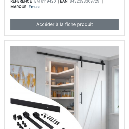
RÉFÉRENCE
EM 6119420
|
EAN
8432393309729
|
MARQUE
Emuca
Accéder à la fiche produit