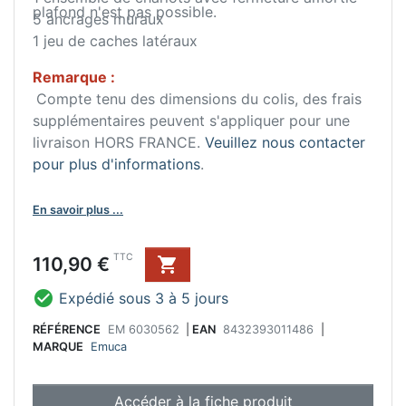
plafond n'est pas possible.
5 ancrages muraux
1 jeu de caches latéraux
Remarque :
Compte tenu des dimensions du colis, des frais
supplémentaires peuvent s'appliquer pour une
livraison HORS FRANCE.
Veuillez nous contacter
pour plus d'informations
.
En savoir plus ...
Prix
TTC
110,90 €


Expédié sous 3 à 5 jours
RÉFÉRENCE
EM 6030562
|
EAN
8432393011486
|
MARQUE
Emuca
Accéder à la fiche produit