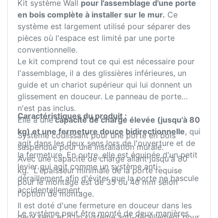
Kit système Wall
pour l'assemblage d'une porte
en bois complète à installer sur le mur.
Ce
système est largement utilisé pour séparer des
pièces où l'espace est limité par une porte
conventionnelle.
Le kit comprend tout ce qui est nécessaire pour
l'assemblage, il a des glissières inférieures, un
guide et un chariot supérieur qui lui donnent un
glissement en douceur. Le panneau de porte
n'est pas inclus.
Caractéristiques du produit :
Elle a une
capacité de charge élevée (jusqu'à 80
kg) et une fermeture douce bidirectionnelle
, qui
Système coulissant pour une porte en bois
agit dans les deux sens lors de l'ouverture et de
suspendue pour une installation murale.
la fermeture. En outre, elle est équipée d'un petit
Avec une capacité de charge allant jusqu'à 80
levier qui agit comme un système anti-
kg. L'épaisseur minimale de la porte requise
déraillement afin d'éviter que la porte ne bascule
pour le montage est de 35 ou 40 mm selon
accidentellement.
l'option de montage.
Il est doté d'une fermeture en douceur dans les
Le système peut être monté de deux manières
deux sens et d'un système anti-déraillement pour