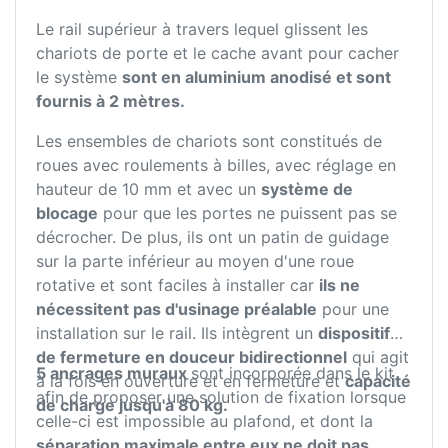
Le rail supérieur à travers lequel glissent les
chariots de porte et le cache avant pour cacher
le système
sont en aluminium anodisé et sont
fournis à 2 mètres.
Les ensembles de chariots sont constitués de
roues avec roulements à billes, avec réglage en
hauteur de 10 mm et avec un
système de
blocage
pour que les portes ne puissent pas se
décrocher. De plus, ils ont un patin de guidage
sur la parte inférieur au moyen d'une roue
rotative et sont faciles à installer car
ils ne
nécessitent pas d'usinage préalable
pour une
installation sur le rail. Ils intègrent un
dispositif
de fermeture en douceur bidirectionnel
qui agit
5 ancrages muraux
sont incorporée dans le kit
à la fois en ouverture et en fermeture et
capacité
afin de proposer une solution de fixation lorsque
de charge jusqu'à 80 kg.
celle-ci est impossible au plafond, et dont la
séparation maximale entre eux ne doit pas