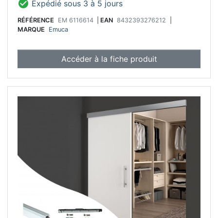

Expédié sous 3 à 5 jours
RÉFÉRENCE
EM 6116614
|
EAN
8432393276212
|
MARQUE
Emuca
Accéder à la fiche produit