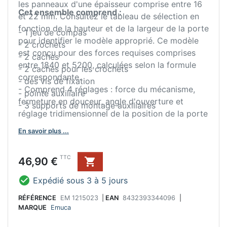
les panneaux d'une épaisseur comprise entre 16
Cet ensemble comprend :
et 22 mm. Consultez le tableau de sélection en
fonction de la hauteur et de la largeur de la porte
- 1 jeu de compas
pour identifier le modèle approprié. Ce modèle
- 2 crochets
est conçu pour des forces requises comprises
- 2 caches
entre 1840 et 5200, calculées selon la formule
- 2 caches pour les crochets
correspondante.
- des vis de fixation
- Comprend 4 réglages : force du mécanisme,
- pointe auxiliaire
fermeture en douceur, angle d'ouverture et
- 3 supports de montage auxiliaires
réglage tridimensionnel de la position de la porte
±2 mm.
En savoir plus ...
- Fabriqué en acier et en plastique, finition gris
anthracite.
Prix
TTC
46,90 €


Expédié sous 3 à 5 jours
RÉFÉRENCE
EM 1215023
|
EAN
8432393344096
|
MARQUE
Emuca