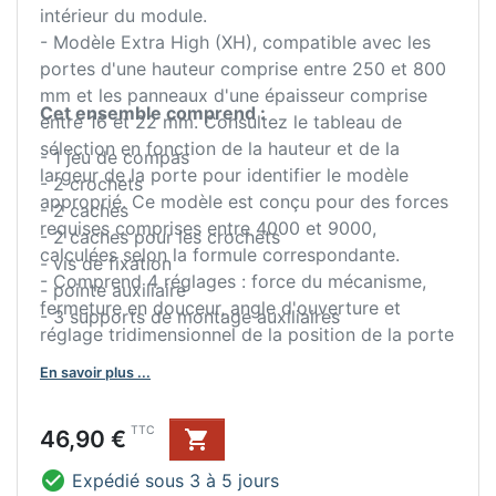
intérieur du module.
- Modèle Extra High (XH), compatible avec les
portes d'une hauteur comprise entre 250 et 800
mm et les panneaux d'une épaisseur comprise
Cet ensemble comprend :
entre 16 et 22 mm. Consultez le tableau de
sélection en fonction de la hauteur et de la
- 1 jeu de compas
largeur de la porte pour identifier le modèle
- 2 crochets
approprié. Ce modèle est conçu pour des forces
- 2 caches
requises comprises entre 4000 et 9000,
- 2 caches pour les crochets
calculées selon la formule correspondante.
- vis de fixation
- Comprend 4 réglages : force du mécanisme,
- pointe auxiliaire
fermeture en douceur, angle d'ouverture et
- 3 supports de montage auxiliaires
réglage tridimensionnel de la position de la porte
±2 mm.
En savoir plus ...
- Fabriqué en acier et en plastique, finition
blanche.
Prix
TTC
46,90 €


Expédié sous 3 à 5 jours