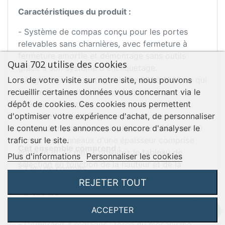
Caractéristiques du produit :
- Système de compas conçu pour les portes
relevables sans charnières, avec fermeture à
fermeture amortie et démontage sans outils
Quai 702 utilise des cookies
grâce à son système d'encliquetage.
- Angle d'ouverture réglable de 85° à 100°, ce qui
Lors de votre visite sur notre site, nous pouvons
facilite l'accessibilité et optimise l'espace
recueillir certaines données vous concernant via le
intérieur du module.
dépôt de cookies. Ces cookies nous permettent
- Modèle Medium (M), compatible avec les
d'optimiser votre expérience d'achat, de personnaliser
portes d'une hauteur comprise entre 250 et 800
le contenu et les annonces ou encore d'analyser le
mm et les panneaux d'une épaisseur comprise
trafic sur le site.
Cet ensemble comprend :
entre 16 et 22 mm. Consultez le tableau de
Plus d'informations
Personnaliser les cookies
sélection en fonction de la hauteur et de la
- 1 jeu de compas
largeur de la porte pour identifier le modèle
- 2 crochets
REJETER TOUT
approprié. Ce modèle est conçu pour des forces
- 2 caches
requises comprises entre 1100 et 2900, calculées
- 2 caches pour les crochets
ACCEPTER
selon la formule correspondante.
- vis de fixation
- Comprend 4 réglages : force du mécanisme,