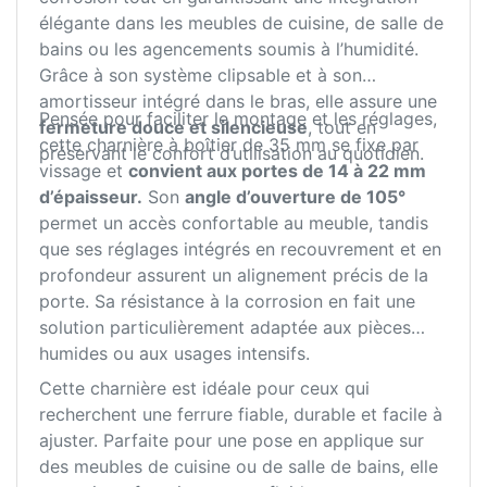
élégante dans les meubles de cuisine, de salle de
bains ou les agencements soumis à l’humidité.
Grâce à son système clipsable et à son
amortisseur intégré dans le bras, elle assure une
Pensée pour faciliter le montage et les réglages,
fermeture douce et silencieuse
, tout en
cette charnière à boîtier de 35 mm se fixe par
préservant le confort d’utilisation au quotidien.
vissage et
convient aux portes de 14 à 22 mm
d’épaisseur.
Son
angle d’ouverture de 105°
permet un accès confortable au meuble, tandis
que ses réglages intégrés en recouvrement et en
profondeur assurent un alignement précis de la
porte. Sa résistance à la corrosion en fait une
solution particulièrement adaptée aux pièces
humides ou aux usages intensifs.
Cette charnière est idéale pour ceux qui
recherchent une ferrure fiable, durable et facile à
ajuster. Parfaite pour une pose en applique sur
des meubles de cuisine ou de salle de bains, elle