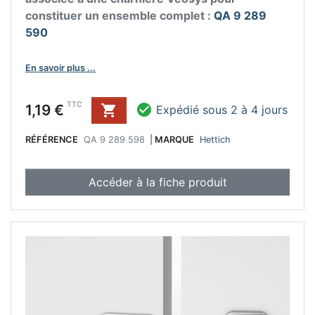
constituer un ensemble complet :
QA 9 289
590
En savoir plus ...
Prix
TTC
1,19 €


Expédié sous 2 à 4 jours
RÉFÉRENCE
QA 9 289 598
|
MARQUE
Hettich
Accéder à la fiche produit