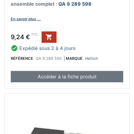
ensemble complet :
QA 9 289 598
En savoir plus ...
Prix
TTC
9,24 €


Expédié sous 2 à 4 jours
RÉFÉRENCE
QA 9 289 590
|
MARQUE
Hettich
Accéder à la fiche produit