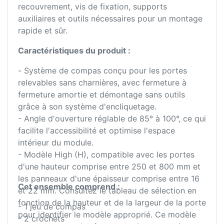
recouvrement, vis de fixation, supports
auxiliaires et outils nécessaires pour un montage
rapide et sûr.
Caractéristiques du produit :
- Système de compas conçu pour les portes
relevables sans charnières, avec fermeture à
fermeture amortie et démontage sans outils
grâce à son système d'encliquetage.
- Angle d'ouverture réglable de 85° à 100°, ce qui
facilite l'accessibilité et optimise l'espace
intérieur du module.
- Modèle High (H), compatible avec les portes
d'une hauteur comprise entre 250 et 800 mm et
les panneaux d'une épaisseur comprise entre 16
Cet ensemble comprend :
et 22 mm. Consultez le tableau de sélection en
fonction de la hauteur et de la largeur de la porte
- 1 jeu de compas
pour identifier le modèle approprié. Ce modèle
- 2 crochets