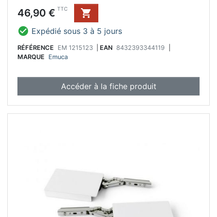
anthracite.
Prix
TTC
46,90 €


Expédié sous 3 à 5 jours
RÉFÉRENCE
EM 1215123
|
EAN
8432393344119
|
MARQUE
Emuca
Accéder à la fiche produit