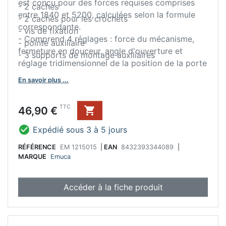
est conçu pour des forces requises comprises
- 2 caches
entre 1840 et 5200, calculées selon la formule
- 2 caches pour les crochets
correspondante.
- vis de fixation
- Comprend 4 réglages : force du mécanisme,
- pointe auxiliaire
fermeture en douceur, angle d'ouverture et
- 3 supports de montage auxiliaires
réglage tridimensionnel de la position de la porte
±2 mm.
En savoir plus ...
- Fabriqué en acier et en plastique, finition
blanche.
Prix
TTC
46,90 €


Expédié sous 3 à 5 jours
RÉFÉRENCE
EM 1215015
|
EAN
8432393344089
|
MARQUE
Emuca
Accéder à la fiche produit