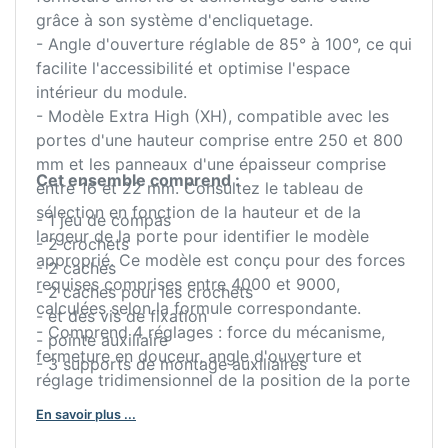
grâce à son système d'encliquetage.
- Angle d'ouverture réglable de 85° à 100°, ce qui
facilite l'accessibilité et optimise l'espace
intérieur du module.
- Modèle Extra High (XH), compatible avec les
portes d'une hauteur comprise entre 250 et 800
mm et les panneaux d'une épaisseur comprise
Cet ensemble comprend :
entre 16 et 22 mm. Consultez le tableau de
sélection en fonction de la hauteur et de la
- 1 jeu de compas
largeur de la porte pour identifier le modèle
- 2 crochets
approprié. Ce modèle est conçu pour des forces
- 2 caches
requises comprises entre 4000 et 9000,
- 2 caches pour les crochets
calculées selon la formule correspondante.
- et des vis de fixation
- Comprend 4 réglages : force du mécanisme,
- pointe auxiliaire
fermeture en douceur, angle d'ouverture et
- 3 supports de montage auxiliaires
réglage tridimensionnel de la position de la porte
±2 mm.
En savoir plus ...
- Fabriqué en acier et en plastique, finition gris