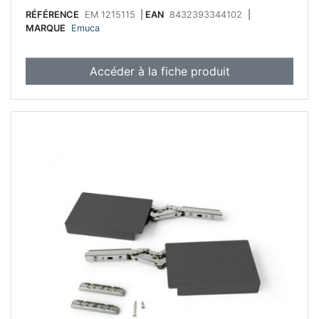
RÉFÉRENCE
EM 1215115
|
EAN
8432393344102
|
MARQUE
Emuca
Accéder à la fiche produit