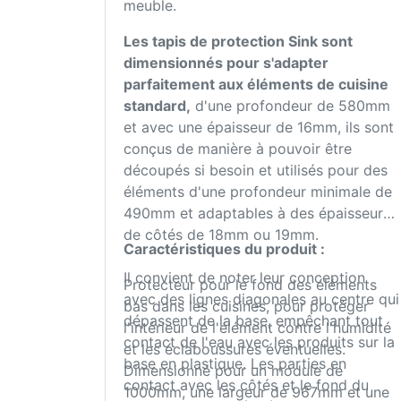
meuble.
Les tapis de protection Sink sont
dimensionnés pour s'adapter
parfaitement aux éléments de cuisine
standard,
d'une profondeur de 580mm
et avec une épaisseur de 16mm, ils sont
conçus de manière à pouvoir être
découpés si besoin et utilisés pour des
éléments d'une profondeur minimale de
490mm et adaptables à des épaisseurs
de côtés de 18mm ou 19mm.
Caractéristiques du produit :
Il convient de noter leur conception
Protecteur pour le fond des éléments
avec des lignes diagonales au centre qui
bas dans les cuisines, pour protéger
dépassent de la base, empêchant tout
l'intérieur de l'élément contre l'humidité
contact de l'eau avec les produits sur la
et les éclaboussures éventuelles.
base en plastique. Les parties en
Dimensionné pour un module de
contact avec les côtés et le fond du
1000mm, une largeur de 967mm et une