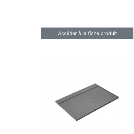
fois qu'il a atteint la fin de son
utilisation, sa recyclabilité nous permet
d'être durables.
Accéder à la fiche produit