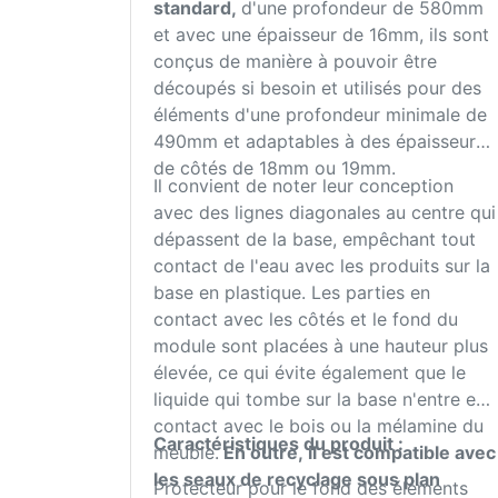
standard,
d'une profondeur de 580mm
et avec une épaisseur de 16mm, ils sont
conçus de manière à pouvoir être
découpés si besoin et utilisés pour des
éléments d'une profondeur minimale de
490mm et adaptables à des épaisseurs
de côtés de 18mm ou 19mm.
Il convient de noter leur conception
avec des lignes diagonales au centre qui
dépassent de la base, empêchant tout
contact de l'eau avec les produits sur la
base en plastique. Les parties en
contact avec les côtés et le fond du
module sont placées à une hauteur plus
élevée, ce qui évite également que le
liquide qui tombe sur la base n'entre en
contact avec le bois ou la mélamine du
Caractéristiques du produit :
meuble.
En outre, il est compatible avec
les seaux de recyclage sous plan
Protecteur pour le fond des éléments