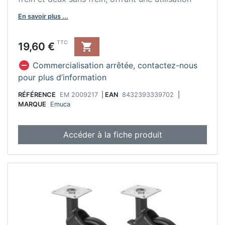
plus polyvalente.
En savoir plus ...
- Fabriqué en acier et plastique noir.
Prix
TTC
19,60 €


Commercialisation arrêtée, contactez-nous
pour plus d’information
RÉFÉRENCE
EM 2009217
|
EAN
8432393339702
|
MARQUE
Emuca
Accéder à la fiche produit