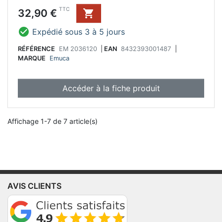
Prix
TTC
32,90 €


Expédié sous 3 à 5 jours
RÉFÉRENCE
EM 2036120
|
EAN
8432393001487
|
MARQUE
Emuca
Accéder à la fiche produit
Affichage 1-7 de 7 article(s)
AVIS CLIENTS