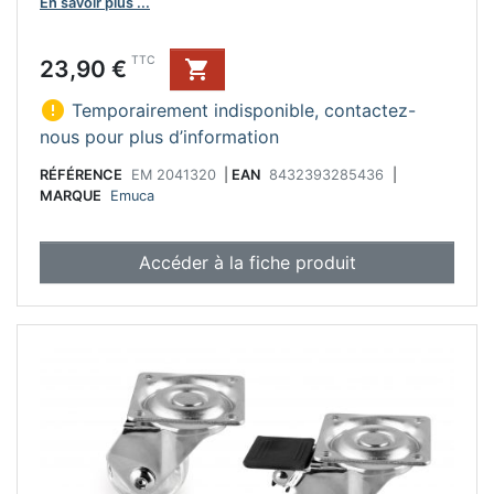
En savoir plus ...
Prix
TTC
23,90 €


Temporairement indisponible, contactez-
nous pour plus d’information
RÉFÉRENCE
EM 2041320
|
EAN
8432393285436
|
MARQUE
Emuca
Accéder à la fiche produit