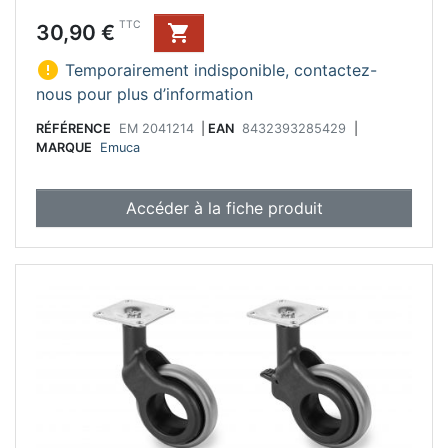
Prix
TTC
30,90 €


Temporairement indisponible, contactez-
nous pour plus d’information
RÉFÉRENCE
EM 2041214
|
EAN
8432393285429
|
MARQUE
Emuca
Accéder à la fiche produit