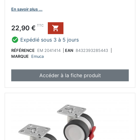
En savoir plus ...
Prix
TTC
22,90 €


Expédié sous 3 à 5 jours
RÉFÉRENCE
EM 2041414
|
EAN
8432393285443
|
MARQUE
Emuca
Accéder à la fiche produit