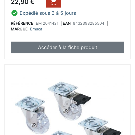
Prix
22,90 €


Expédié sous 3 à 5 jours
RÉFÉRENCE
EM 2041421
|
EAN
8432393285504
|
MARQUE
Emuca
Accéder à la fiche produit