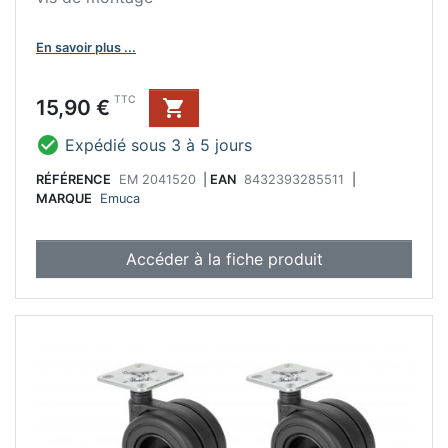
En savoir plus ...
Prix
TTC
15,90 €


Expédié sous 3 à 5 jours
RÉFÉRENCE
EM 2041520
|
EAN
8432393285511
|
MARQUE
Emuca
Accéder à la fiche produit