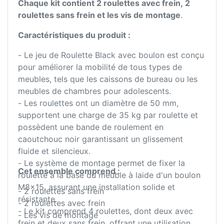
Chaque kit contient 2 roulettes avec frein, 2
roulettes sans frein et les vis de montage
.
Caractéristiques du produit :
- Le jeu de Roulette Black avec boulon est conçu
pour améliorer la mobilité de tous types de
meubles, tels que les caissons de bureau ou les
meubles de chambres pour adolescents.
- Les roulettes ont un diamètre de 50 mm,
supportent une charge de 35 kg par roulette et
possèdent une bande de roulement en
caoutchouc noir garantissant un glissement
fluide et silencieux.
- Le système de montage permet de fixer la
Cet ensemble comprend :
roulette à la base du meuble à laide d'un boulon
M8x15, assurant une installation solide et
- 2 roulettes sans frein
résistante.
- 2 roulettes avec frein
- Le kit comprend 4 roulettes, dont deux avec
- Les vis de montage
frein et deux sans frein, offrant une utilisation