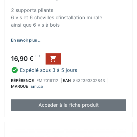
2 supports pliants
6 vis et 6 chevilles d'installation murale
ainsi que 6 vis à bois
En savoir plus ...
Prix
TTC
16,90 €


Expédié sous 3 à 5 jours
RÉFÉRENCE
EM 7019112
|
EAN
8432393302843
|
MARQUE
Emuca
Accéder à la fiche produit