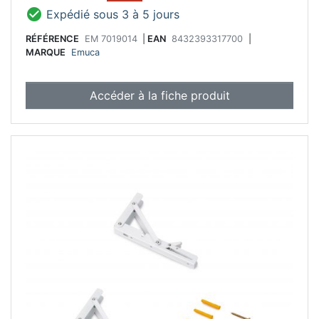

Expédié sous 3 à 5 jours
RÉFÉRENCE
EM 7019014
|
EAN
8432393317700
|
MARQUE
Emuca
Accéder à la fiche produit