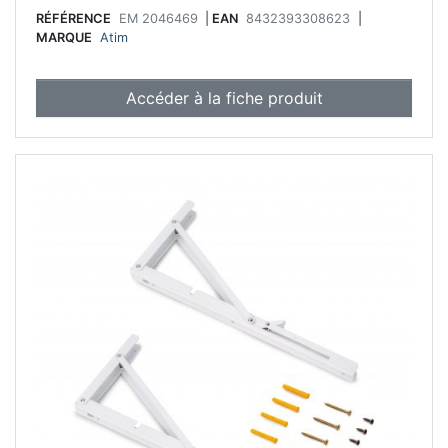
RÉFÉRENCE
EM 2046469
|
EAN
8432393308623
|
MARQUE
Atim
Accéder à la fiche produit