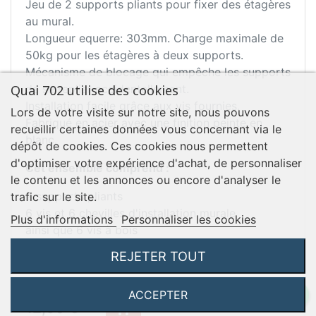
Jeu de 2 supports pliants pour fixer des étagères
au mural.
Longueur equerre: 303mm. Charge maximale de
50kg pour les étagères à deux supports.
Mécanisme de blocage qui empêche les supports
Quai 702 utilise des cookies
de se replier accidentellement.
Installation facile grâce aux vis fournies.
Lors de votre visite sur notre site, nous pouvons
Fabriqué en acier avec une finition peinte en
recueillir certaines données vous concernant via le
blanc.
dépôt de cookies. Ces cookies nous permettent
d'optimiser votre expérience d'achat, de personnaliser
Cet ensemble comprend :
le contenu et les annonces ou encore d'analyser le
2 supports pliants
trafic sur le site.
6 vis et 6 chevilles d'installation murale
Plus d'informations
Personnaliser les cookies
ainsi que 6 vis à bois
REJETER TOUT
En savoir plus ...
ACCEPTER
Prix
TTC
12,90 €
