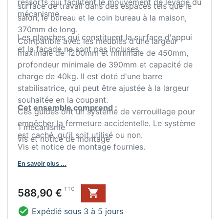
ressorts qui facilitent le mouvement de levage du
surface de travail dans des espaces tels que le
mécanisme.
salon, le bureau et le coin bureau à la maison,
370mm de long.
Les planches qui constituent la surface d'appui
Compatible avec les meubles d'une largeur
et la façade ne sont pas incluses.
maximale de 1200mm et minimale de 450mm,
profondeur minimale de 390mm et capacité de
charge de 40kg. Il est doté d'une barre
stabilisatrice, qui peut être ajustée à la largeur
souhaitée en la coupant.
Cet ensemble comprend :
Ces guides ont un système de verrouillage pour
empêcher la fermeture accidentelle. Le système
1 mécanisme
est caché, qu'il soit utilisé ou non.
vis et notice de montage
Vis et notice de montage fournies.
Les profils formant les guides sont en aluminium
En savoir plus ...
extrudé et anodisé finition inox.
Prix
TTC
588,90 €


Expédié sous 3 à 5 jours