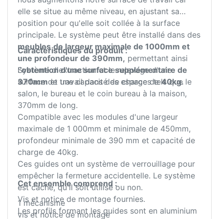
elle se situe au même niveau, en ajustant sa
position pour qu'elle soit collée à la surface
principale. Le système peut être installé dans des
meubles
de largeur maximale de 1000mm et
Caractéristiques du produit :
une profondeur de 390mm,
permettant ainsi
l'
Système d'extraction et le relevage d'une
obtention d'une surface supplémentaire de
370mm
surface de travail dans des espaces tels que le
et une capacité de charge de
40kg.
salon, le bureau et le coin bureau à la maison,
370mm de long.
Compatible avec les modules d'une largeur
maximale de 1 000mm et minimale de 450mm,
profondeur minimale de 390 mm et capacité de
charge de 40kg.
Ces guides ont un système de verrouillage pour
empêcher la fermeture accidentelle. Le système
Cet ensemble comprend :
est caché, qu'il soit utilisé ou non.
Vis et notice de montage fournies.
1 mécanisme
Les profils formant les guides sont en aluminium
vis et notice de montage