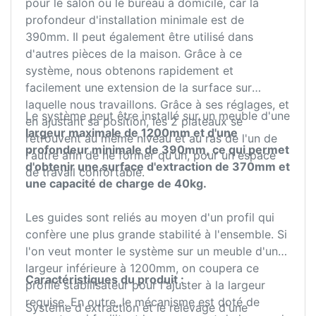
pour le salon ou le bureau à domicile, car la
profondeur d'installation minimale est de
390mm. Il peut également être utilisé dans
d'autres pièces de la maison. Grâce à ce
système, nous obtenons rapidement et
facilement une extension de la surface sur
laquelle nous travaillons. Grâce à ses réglages, et
Le système peut être installé sur un meuble d'une
en ajustant sa position, les 2 plateaux se
largeur maximale de 1200mm et d'une
retrouvent au même niveau et au ras de l'un de
profondeur minimale de 390mm, ce qui permet
l'autre afin de ne former qu'un, pour un espace
d'obtenir une surface d'extraction de 370mm et
de travail confortable.
une capacité de charge de 40kg.
Les guides sont reliés au moyen d'un profil qui
confère une plus grande stabilité à l'ensemble. Si
l'on veut monter le système sur un meuble d'une
largeur inférieure à 1200mm, on coupera ce
Caractéristiques du produit :
profilé stabilisateur pour l'ajuster à la largeur
requise. En outre, le mécanisme est doté de
Système d'extraction et le relevage d'une