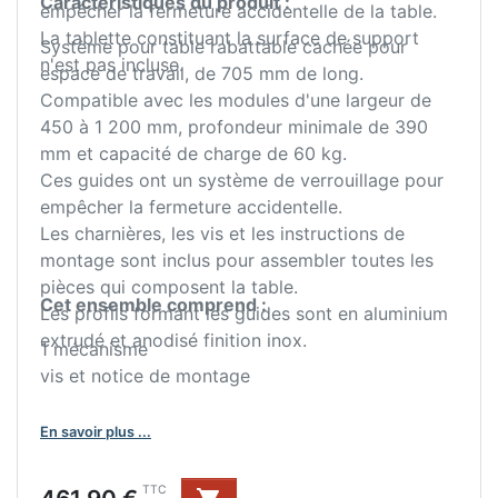
Caractéristiques du produit :
empêcher la fermeture accidentelle de la table.
La tablette constituant la surface de support
Système pour table rabattable cachée pour
n'est pas incluse.
espace de travail, de 705 mm de long.
Compatible avec les modules d'une largeur de
450 à 1 200 mm, profondeur minimale de 390
mm et capacité de charge de 60 kg.
Ces guides ont un système de verrouillage pour
empêcher la fermeture accidentelle.
Les charnières, les vis et les instructions de
montage sont inclus pour assembler toutes les
pièces qui composent la table.
Cet ensemble comprend :
Les profils formant les guides sont en aluminium
extrudé et anodisé finition inox.
1 mécanisme
vis et notice de montage
En savoir plus ...
Prix
TTC