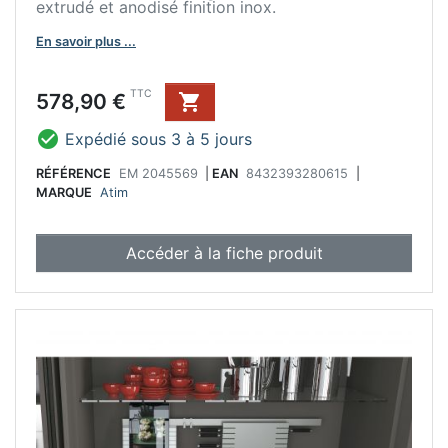
extrudé et anodisé finition inox.
En savoir plus ...
Prix
TTC
578,90 €


Expédié sous 3 à 5 jours
RÉFÉRENCE
EM 2045569
|
EAN
8432393280615
|
MARQUE
Atim
Accéder à la fiche produit