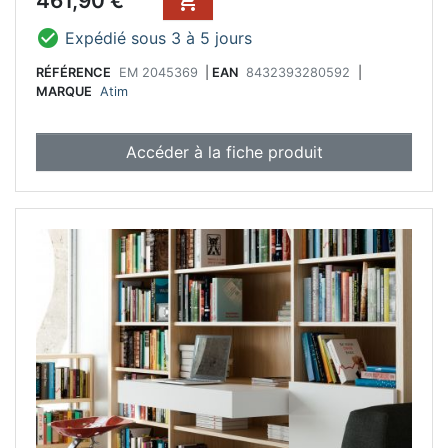
461,90 €


Expédié sous 3 à 5 jours
RÉFÉRENCE
EM 2045369
|
EAN
8432393280592
|
MARQUE
Atim
Accéder à la fiche produit