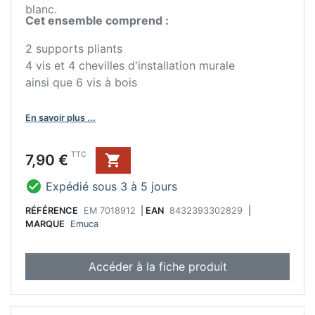
blanc.
Cet ensemble comprend :
2 supports pliants
4 vis et 4 chevilles d'installation murale
ainsi que 6 vis à bois
En savoir plus ...
Prix
TTC
7,90 €


Expédié sous 3 à 5 jours
RÉFÉRENCE
EM 7018912
|
EAN
8432393302829
|
MARQUE
Emuca
Accéder à la fiche produit