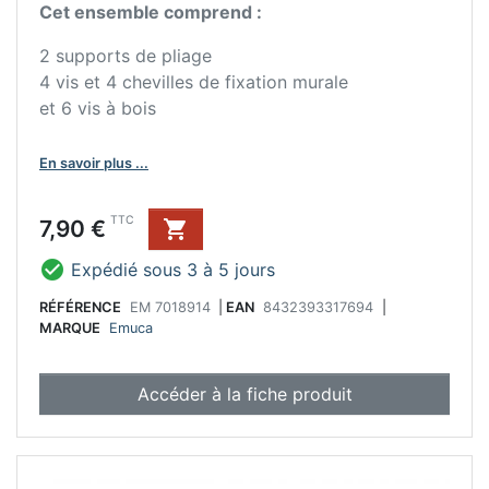
Cet ensemble comprend :
2 supports de pliage
4 vis et 4 chevilles de fixation murale
et 6 vis à bois
En savoir plus ...
Prix
TTC
7,90 €


Expédié sous 3 à 5 jours
RÉFÉRENCE
EM 7018914
|
EAN
8432393317694
|
MARQUE
Emuca
Accéder à la fiche produit