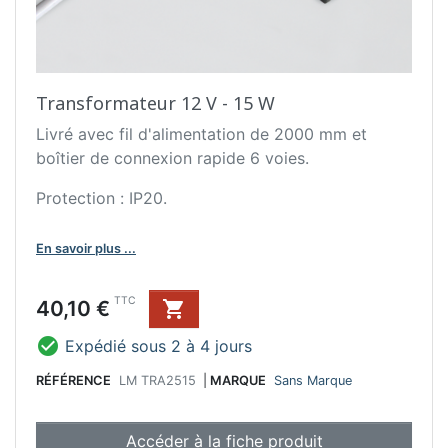
Transformateur 12 V - 15 W
Livré avec fil d'alimentation de 2000 mm et
boîtier de connexion rapide 6 voies.
Protection : IP20.
En savoir plus ...
Prix
TTC
40,10 €


Expédié sous 2 à 4 jours
RÉFÉRENCE
LM TRA2515
|
MARQUE
Sans Marque
Accéder à la fiche produit