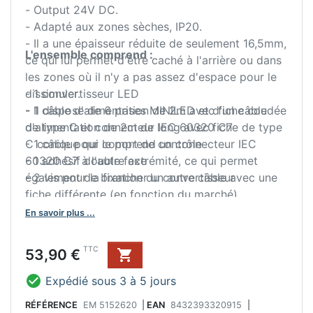
- Output 24V DC.
- Adapté aux zones sèches, IP20.
- Il a une épaisseur réduite de seulement 16,5mm,
L'ensemble comprend :
ce qui lui permet d'être caché à l'arrière ou dans
les zones où il n'y a pas assez d'espace pour le
dissimuler.
- 1 convertisseur LED
- Il dispose de 6 prises MINILED et d'un câble
- 1 câble d'alimentation de 2m avec fiche coudée
d'alimentation de 2m de long avec fiche de type
de type C et connecteur IEC 60320 C7
C conique qui comprend un connecteur IEC
- 1 câble pour le port de contrôle
60320 C7 à l'autre extrémité, ce qui permet
- 1 adhésif double face
également de brancher un autre câble avec une
- 2 vis pour la fixation du convertisseur
fiche différente (en fonction du marché).
- Conforme à toutes les réglementations
En savoir plus ...
européennes et doté d'une protection contre les
interférences électriques et électromagnétiques,
Prix
TTC
53,90 €

d'une protection contre la surchauffe et les
courts-circuits au niveau du secondaire pour

Expédié sous 3 à 5 jours
garantir un fonctionnement durable, stable et sûr.
RÉFÉRENCE
EM 5152620
|
EAN
8432393320915
|
- Fabriqué en plastique avec une finition blanche.