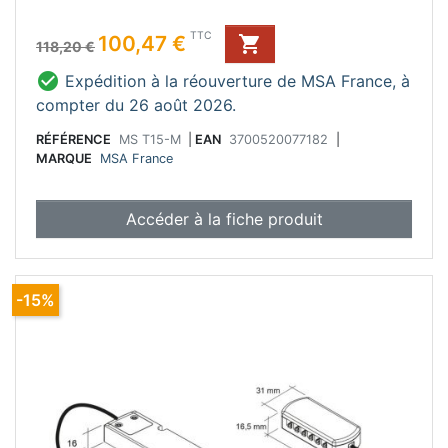
Prix de base
Prix
TTC
100,47 €

118,20 €

Expédition à la réouverture de MSA France, à
compter du 26 août 2026.
RÉFÉRENCE
MS T15-M
|
EAN
3700520077182
|
MARQUE
MSA France
Accéder à la fiche produit
-15%