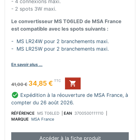
- 4 connexions maxi.
- 2 spots 3W maxi.
Le convertisseur MS T06LED de MSA France
est compatible avec les spots suivants :
- MS LR24W pour 2 branchements maxi.
- MS LR25W pour 2 branchements maxi.
En savoir plus ...
Prix de base
Prix
TTC
34,85 €

41,00 €

Expédition à la réouverture de MSA France, à
compter du 26 août 2026.
RÉFÉRENCE
MS T06LED
|
EAN
3700500111110
|
MARQUE
MSA France
Accéder à la fiche produit