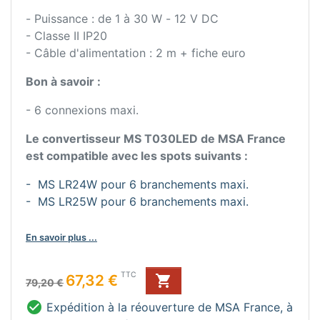
- Puissance : de 1 à 30 W - 12 V DC
- Classe II IP20
- Câble d'alimentation : 2 m + fiche euro
Bon à savoir :
- 6 connexions maxi.
Le convertisseur MS T030LED de MSA France
est compatible avec les spots suivants :
- MS LR24W pour 6 branchements maxi.
- MS LR25W pour 6 branchements maxi.
En savoir plus ...
Prix de base
Prix
TTC
67,32 €

79,20 €

Expédition à la réouverture de MSA France, à