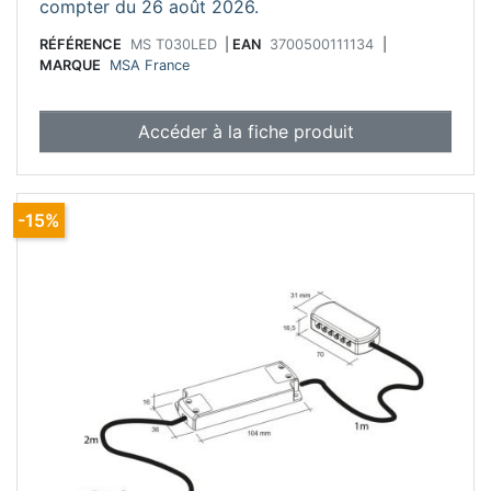
compter du 26 août 2026.
RÉFÉRENCE
MS T030LED
|
EAN
3700500111134
|
MARQUE
MSA France
Accéder à la fiche produit
-15%