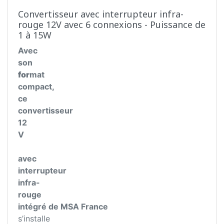
Convertisseur avec interrupteur infra-
rouge 12V avec 6 connexions - Puissance de
1 à 15W
Avec
son
for
mat
compact,
ce
convertisseur
12
V
avec
interrupteur
infra-
rouge
intégré de MSA France
s’installe