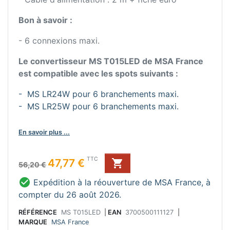
Bon à savoir :
- 6 connexions maxi.
Le convertisseur MS T015LED de MSA France
est compatible avec les spots suivants :
- MS LR24W pour 6 branchements maxi.
- MS LR25W pour 6 branchements maxi.
En savoir plus ...
Prix de base
Prix
TTC
47,77 €

56,20 €

Expédition à la réouverture de MSA France, à
compter du 26 août 2026.
RÉFÉRENCE
MS T015LED
|
EAN
3700500111127
|
MARQUE
MSA France