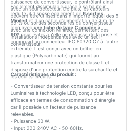
puissance du convertisseur, le contrôlant ainsi
Facilement dissimulable grâce à sa hauteur
avec un seul détecteur. De plus, les capteurs
réduite, il dispose également de
6 sorties
peuvent être utilisés dans n'importe lequel des 6
Miniled
et d'un câble d'alimentation de 2 m de
ports ou sorties secondaires du convertisseur
long avec
une fiche de type C coudée à
avec une connexion Miniled, permettant des
90º
pour éviter qu'elle ne dépasse de la prise et
installations indépendantes avec un seul
comprend un connecteur IEC 60320 C7 à l'autre
convertisseur.
extrémité. Il est conçu avec un boîtier en
plastique (Polycarbonate) qui fournit au
transformateur une protection de classe II et
dispose d'une protection contre la surchauffe et
Caractéristiques du produit :
les courts-circuits.
- Convertisseur de tension constante pour les
Luminaires à technologie LED, conçu pour être
efficace en termes de consommation d'énergie
car il possède un facteur de puissance
relevables.
- Puissance 60 W.
- Input 220-240V AC - 50-60Hz.