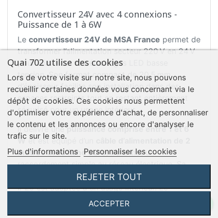
Convertisseur 24V avec 4 connexions -
Puissance de 1 à 6W
Le
convertisseur 24V de MSA France
permet de
transformer l’alimentation secteur 220 V en 24 V
Quai 702 utilise des cookies
pour alimenter vos éclairages LED basse
tension. Son format compact de 20,5 mm
Lors de votre visite sur notre site, nous pouvons
d’épaisseur facilite son installation dans des
recueillir certaines données vous concernant via le
espaces restreints tout en restant entièrement
dépôt de cookies. Ces cookies nous permettent
sécurisé pour un usage intérieur.
d'optimiser votre expérience d'achat, de personnaliser
le contenu et les annonces ou encore d'analyser le
Il délivre une
puissance comprise entre 1 et 6
trafic sur le site.
W
et est équipé d’un
câble d’alimentation de 2
Plus d'informations
Personnaliser les cookies
mètres avec fiche euro
, il permet un
raccordement simple au réseau électrique. Sa
conception en classe II avec indice de protection
REJETER TOUT
IP20 est adaptée à un usage intérieur. Le
convertisseur dispose de
quatre connexions
ACCEPTER
maximum
, offrant la possibilité d’alimenter