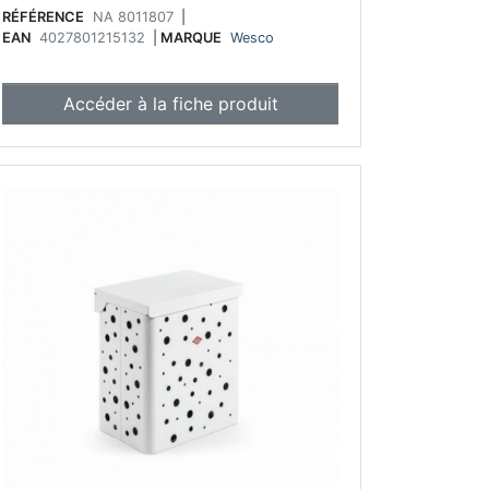
RÉFÉRENCE
NA 8011807
|
EAN
4027801215132
|
MARQUE
Wesco
Accéder à la fiche produit