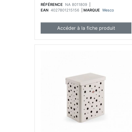
RÉFÉRENCE
NA 8011809
|
EAN
4027801215156
|
MARQUE
Wesco
Accéder à la fiche produit