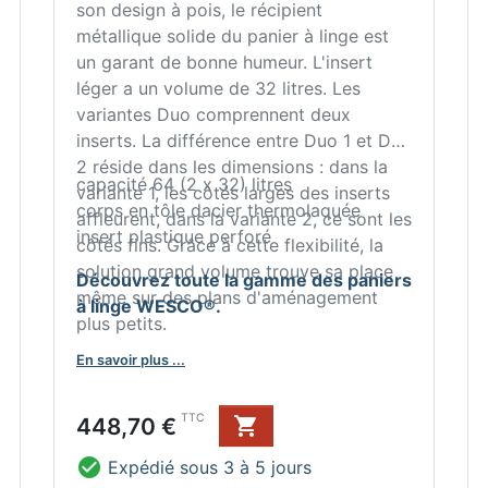
son design à pois, le récipient
métallique solide du panier à linge est
un garant de bonne humeur. L'insert
léger a un volume de 32 litres. Les
variantes Duo comprennent deux
inserts. La différence entre Duo 1 et Duo
2 réside dans les dimensions : dans la
capacité 64 (2 x 32) litres
variante 1, les côtés larges des inserts
corps en tôle dacier thermolaquée
affleurent, dans la variante 2, ce sont les
insert plastique perforé
côtés fins. Grâce à cette flexibilité, la
solution grand volume trouve sa place
Découvrez toute la gamme des paniers
même sur des plans d'aménagement
à linge WESCO®.
plus petits.
En savoir plus ...
Prix
TTC
448,70 €


Expédié sous 3 à 5 jours