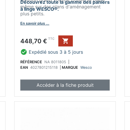
Découvrez toute la gamme des paniers
même sur des plans d'aménagement
à linge WESCO®.
plus petits.
En savoir plus ...
Prix
TTC
448,70 €


Expédié sous 3 à 5 jours
RÉFÉRENCE
NA 8011805
|
EAN
4027801215118
|
MARQUE
Wesco
Accéder à la fiche produit