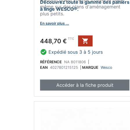
Découvrez toute la gamme des paniers
même sur des plans d'aménagement
à linge WESCO®.
plus petits.
En savoir plus ...
Prix
TTC
448,70 €


Expédié sous 3 à 5 jours
RÉFÉRENCE
NA 8011806
|
EAN
4027801215125
|
MARQUE
Wesco
Accéder à la fiche produit