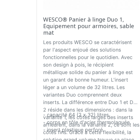
WESCO® Panier à linge Duo 1,
Equipement pour armoires, sable
mat
Les produits WESCO se caractérisent
par l'aspect enjoué des solutions
fonctionnelles pour le quotidien. Avec
son design à pois, le récipient
métallique solide du panier à linge est
un garant de bonne humeur. L'insert
léger a un volume de 32 litres. Les
variantes Duo comprennent deux
inserts. La différence entre Duo 1 et Duo
2 réside dans les dimensions : dans la
- capacité 64 (2 x 32) litres
variante 1, les côtés larges des inserts
- corps en tôle d'acier thermolaquée
affleurent, dans la variante 2, ce sont les
- insert plastique perforé
côtés fins. Grâce à cette flexibilité, la
solution grand volume trouve sa place