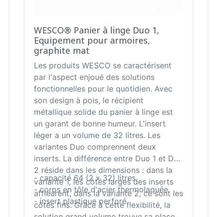
WESCO® Panier à linge Duo 1,
Equipement pour armoires,
graphite mat
Les produits WESCO se caractérisent
par l'aspect enjoué des solutions
fonctionnelles pour le quotidien. Avec
son design à pois, le récipient
métallique solide du panier à linge est
un garant de bonne humeur. L'insert
léger a un volume de 32 litres. Les
variantes Duo comprennent deux
inserts. La différence entre Duo 1 et Duo
2 réside dans les dimensions : dans la
- capacité 64 (2 x 32) litres
variante 1, les côtés larges des inserts
- corps en tôle d'acier thermolaquée
affleurent, dans la variante 2, ce sont les
- insert plastique perforé
côtés fins. Grâce à cette flexibilité, la
solution grand volume trouve sa place