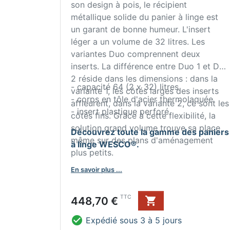
son design à pois, le récipient
métallique solide du panier à linge est
un garant de bonne humeur. L'insert
léger a un volume de 32 litres. Les
variantes Duo comprennent deux
inserts. La différence entre Duo 1 et Duo
2 réside dans les dimensions : dans la
- capacité 64 (2 x 32) litres
variante 1, les côtés larges des inserts
- corps en tôle d'acier thermolaquée
affleurent, dans la variante 2, ce sont les
- insert plastique perforé
côtés fins. Grâce à cette flexibilité, la
solution grand volume trouve sa place
Découvrez toute la gamme des paniers
même sur des plans d'aménagement
à linge WESCO®.
plus petits.
En savoir plus ...
Prix
TTC
448,70 €


Expédié sous 3 à 5 jours