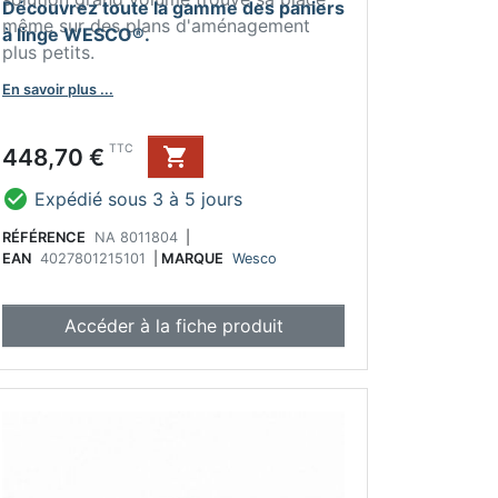
Découvrez toute la gamme des paniers
même sur des plans d'aménagement
à linge WESCO®.
plus petits.
En savoir plus ...
Prix
TTC
448,70 €


Expédié sous 3 à 5 jours
RÉFÉRENCE
NA 8011804
|
EAN
4027801215101
|
MARQUE
Wesco
Accéder à la fiche produit