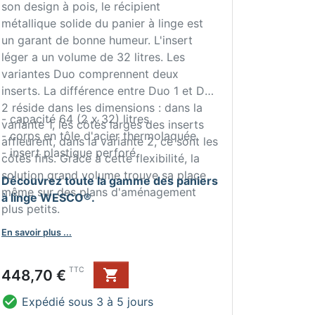
son design à pois, le récipient
métallique solide du panier à linge est
un garant de bonne humeur. L'insert
léger a un volume de 32 litres. Les
variantes Duo comprennent deux
inserts. La différence entre Duo 1 et Duo
2 réside dans les dimensions : dans la
- capacité 64 (2 x 32) litres
variante 1, les côtés larges des inserts
- corps en tôle d'acier thermolaquée
affleurent, dans la variante 2, ce sont les
- insert plastique perforé
côtés fins. Grâce à cette flexibilité, la
solution grand volume trouve sa place
Découvrez toute la gamme des paniers
même sur des plans d'aménagement
à linge WESCO®.
plus petits.
En savoir plus ...
Prix
TTC
448,70 €


Expédié sous 3 à 5 jours