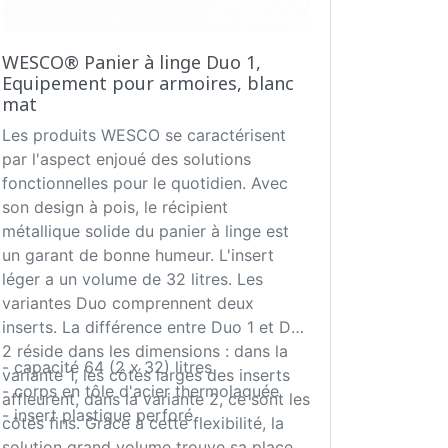
WESCO® Panier à linge Duo 1,
Equipement pour armoires, blanc
mat
Les produits WESCO se caractérisent
par l'aspect enjoué des solutions
fonctionnelles pour le quotidien. Avec
son design à pois, le récipient
métallique solide du panier à linge est
un garant de bonne humeur. L'insert
léger a un volume de 32 litres. Les
variantes Duo comprennent deux
inserts. La différence entre Duo 1 et Duo
2 réside dans les dimensions : dans la
- capacité 64 (2 x 32) litres
variante 1, les côtés larges des inserts
- corps en tôle d'acier thermolaquée
affleurent, dans la variante 2, ce sont les
- insert plastique perforé
côtés fins. Grâce à cette flexibilité, la
solution grand volume trouve sa place