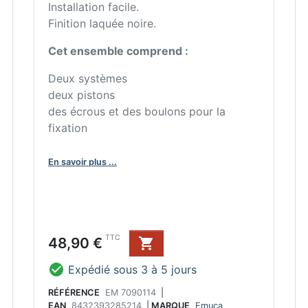
Installation facile.
Finition laquée noire.
Cet ensemble comprend :
Deux systèmes
deux pistons
des écrous et des boulons pour la
fixation
En savoir plus ...
Prix
TTC
48,90 €


Expédié sous 3 à 5 jours
RÉFÉRENCE
EM 7090114
|
EAN
8432393285214
|
MARQUE
Emuca