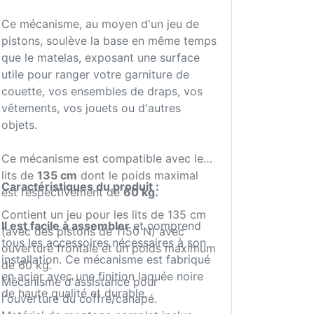
Ce mécanisme, au moyen d'un jeu de
pistons, soulève la base en même temps
que le matelas, exposant une surface
utile pour ranger votre garniture de
couette, vos ensembles de draps, vos
vêtements, vos jouets ou d'autres
objets.
Ce mécanisme est compatible avec les
lits de
135 cm
dont le poids maximal
Caractéristiques du produit :
est respectivement de
60 kg.
Contient un jeu pour les lits de 135 cm
Il est facile à assembler
et comprend
(avec des pistons de 1150 N) avec
tous les accessoires nécessaires à son
ouverture frontale et un poids maximum
installation. Ce mécanisme est fabriqué
de 60 kg.
en acier avec une finition laquée noire
Mécanisme d'assistance pour
de haute qualité et durable.
l'ouverture du coffre/canapé.