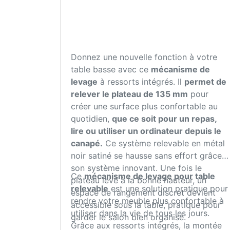
Donnez une nouvelle fonction à votre
table basse avec ce
mécanisme de
levage
à ressorts intégrés. Il
permet de
relever le plateau de 135 mm
pour
créer une surface plus confortable au
quotidien,
que ce soit pour un repas,
lire ou utiliser un ordinateur depuis le
canapé.
Ce système relevable en métal
noir satiné se hausse sans effort grâce à
son système innovant. Une fois le
Ce
mécanisme de levage pour table
plateau levé à la bonne hauteur, un
relevable
est une solution pratique pour
espace de rangement discret devient
rendre votre meuble plus confortable à
accessible sous la table, pratique pour
utiliser dans la vie de tous les jours.
garder le salon bien organisé.
Grâce aux ressorts intégrés, la montée