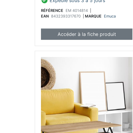

Expédié sous 3 à 5 jours
RÉFÉRENCE
EM 4014814
|
EAN
8432393317670
|
MARQUE
Emuca
Accéder à la fiche produit