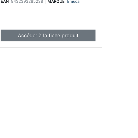
EAN
8432393285238
|
MARQUE
Emuca
Accéder à la fiche produit