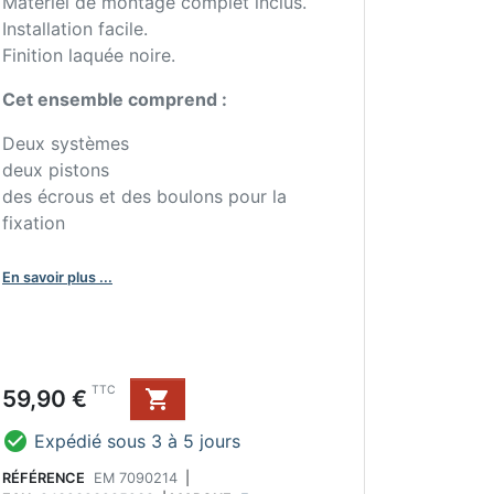
Matériel de montage complet inclus.
Installation facile.
Finition laquée noire.
Cet ensemble comprend :
Deux systèmes
deux pistons
des écrous et des boulons pour la
fixation
En savoir plus ...
Prix
TTC
59,90 €


Expédié sous 3 à 5 jours
RÉFÉRENCE
EM 7090214
|