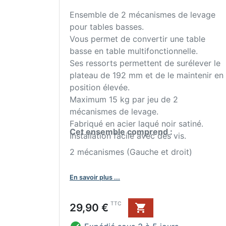
Ensemble de 2 mécanismes de levage
pour tables basses.
Vous permet de convertir une table
basse en table multifonctionnelle.
Ses ressorts permettent de surélever le
plateau de 192 mm et de le maintenir en
position élevée.
Maximum 15 kg par jeu de 2
mécanismes de levage.
Fabriqué en acier laqué noir satiné.
Cet ensemble comprend :
Installation facile avec des vis.
2 mécanismes (Gauche et droit)
En savoir plus ...
Prix
TTC
29,90 €
