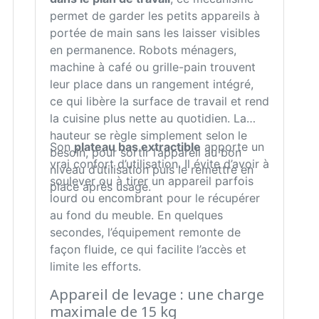
permet de garder les petits appareils à
portée de main sans les laisser visibles
en permanence. Robots ménagers,
machine à café ou grille-pain trouvent
leur place dans un rangement intégré,
ce qui libère la surface de travail et rend
la cuisine plus nette au quotidien. La
hauteur se règle simplement selon le
Son
plateau bas extractible
apporte un
besoin, pour sortir l’appareil au bon
vrai confort d’utilisation. Il évite d’avoir à
niveau d’utilisation puis le remettre en
soulever ou à tirer un appareil parfois
place après usage.
lourd ou encombrant pour le récupérer
au fond du meuble. En quelques
secondes, l’équipement remonte de
façon fluide, ce qui facilite l’accès et
limite les efforts.
Appareil de levage : une charge
maximale de 15 kg