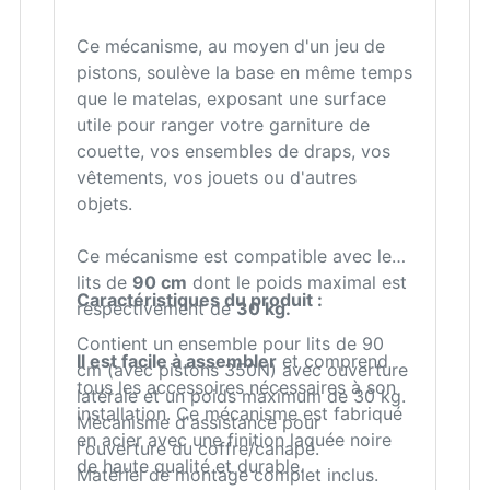
Ce mécanisme, au moyen d'un jeu de
pistons, soulève la base en même temps
que le matelas, exposant une surface
utile pour ranger votre garniture de
couette, vos ensembles de draps, vos
vêtements, vos jouets ou d'autres
objets.
Ce mécanisme est compatible avec les
lits de
90 cm
dont le poids maximal est
Caractéristiques du produit :
respectivement de
30 kg.
Contient un ensemble pour lits de 90
Il est facile à assembler
et comprend
cm (avec pistons 350N) avec ouverture
tous les accessoires nécessaires à son
latérale et un poids maximum de 30 kg.
installation. Ce mécanisme est fabriqué
Mécanisme d'assistance pour
en acier avec une finition laquée noire
l'ouverture du coffre/canapé.
de haute qualité et durable.
Matériel de montage complet inclus.