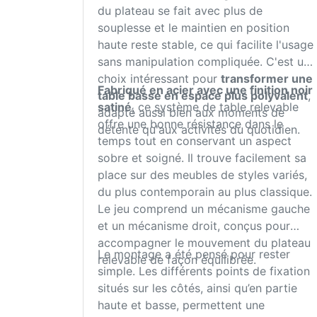
du plateau se fait avec plus de
souplesse et le maintien en position
haute reste stable, ce qui facilite l'usage
sans manipulation compliquée. C'est un
choix intéressant pour
transformer une
Fabriqué en acier avec une finition noir
table basse en espace plus polyvalent
,
satiné
, ce système de table relevable
adapté aussi bien aux moments de
offre une bonne résistance dans le
détente qu'aux activités du quotidien.
temps tout en conservant un aspect
sobre et soigné. Il trouve facilement sa
place sur des meubles de styles variés,
du plus contemporain au plus classique.
Le jeu comprend un mécanisme gauche
et un mécanisme droit, conçus pour
accompagner le mouvement du plateau
Le montage a été pensé pour rester
relevable de façon équilibrée.
simple. Les différents points de fixation
situés sur les côtés, ainsi qu’en partie
haute et basse, permettent une