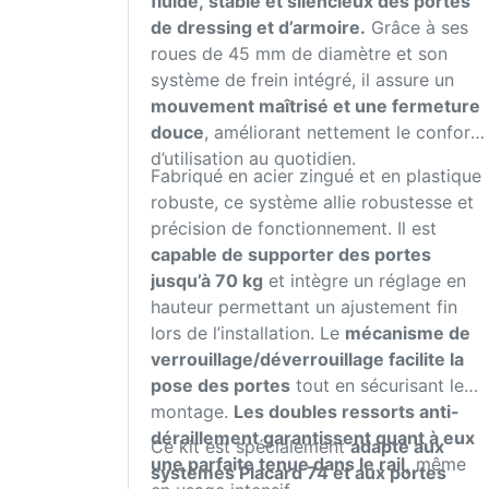
fluide, stable et silencieux des portes
de dressing et d’armoire.
Grâce à ses
roues de 45 mm de diamètre et son
système de frein intégré, il assure un
mouvement maîtrisé et une fermeture
douce
, améliorant nettement le confort
d’utilisation au quotidien.
Fabriqué en acier zingué et en plastique
robuste, ce système allie robustesse et
précision de fonctionnement. Il est
capable de supporter des portes
jusqu’à 70 kg
et intègre un réglage en
hauteur permettant un ajustement fin
lors de l’installation. Le
mécanisme de
verrouillage/déverrouillage facilite la
pose des portes
tout en sécurisant le
montage.
Les doubles ressorts anti-
déraillement garantissent quant à eux
Ce kit est spécialement
adapté aux
une parfaite tenue dans le rail,
même
systèmes Placard 74 et aux portes