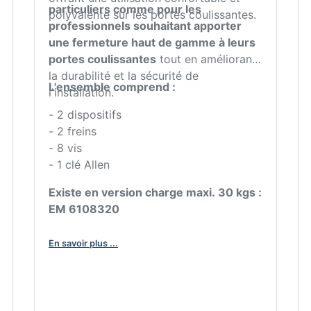
particuliers comme pour les
polyvalente sur les portes coulissantes.
professionnels souhaitant apporter
une fermeture haut de gamme à leurs
portes coulissantes
tout en améliorant
la durabilité et la sécurité de
L'ensemble comprend :
l'installation.
- 2 dispositifs
- 2 freins
- 8 vis
- 1 clé Allen
Existe en version charge maxi. 30 kgs :
EM 6108320
En savoir plus ...