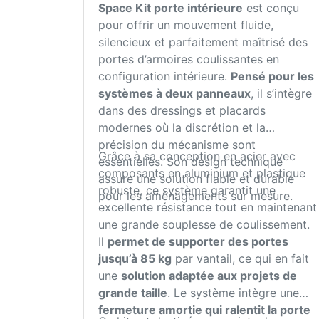
Space Kit porte intérieure
est conçu
pour offrir un mouvement fluide,
silencieux et parfaitement maîtrisé des
portes d’armoires coulissantes en
configuration intérieure.
Pensé pour les
systèmes à deux panneaux
, il s’intègre
dans des dressings et placards
modernes où la discrétion et la
précision du mécanisme sont
Grâce à sa conception en acier avec
essentielles. Son design technique
composants en aluminium et plastique
assure une solution fiable et durable
robuste, ce système garantit une
pour les aménagements sur mesure.
excellente résistance tout en maintenant
une grande souplesse de coulissement.
Il
permet de supporter des portes
jusqu’à 85 kg
par vantail, ce qui en fait
une
solution adaptée aux projets de
grande taille
. Le système intègre une
fermeture amortie qui ralentit la porte