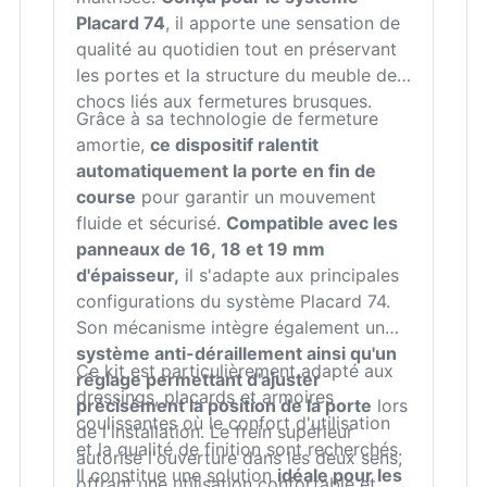
Placard 74
, il apporte une sensation de
qualité au quotidien tout en préservant
les portes et la structure du meuble des
chocs liés aux fermetures brusques.
Grâce à sa technologie de fermeture
amortie,
ce dispositif ralentit
automatiquement la porte en fin de
course
pour garantir un mouvement
fluide et sécurisé.
Compatible avec les
panneaux de 16, 18 et 19 mm
d'épaisseur,
il s'adapte aux principales
configurations du système Placard 74.
Son mécanisme intègre également un
système anti-déraillement ainsi qu'un
Ce kit est particulièrement adapté aux
réglage permettant d'ajuster
dressings, placards et armoires
précisément la position de la porte
lors
coulissantes où le confort d'utilisation
de l'installation. Le frein supérieur
et la qualité de finition sont recherchés.
autorise l'ouverture dans les deux sens,
Il constitue une solution
idéale pour les
offrant une utilisation confortable et