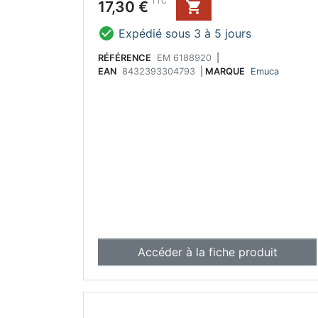
Prix
TTC
17,30 €


Expédié sous 3 à 5 jours
RÉFÉRENCE
EM 6188920
|
EAN
8432393304793
|
MARQUE
Emuca
Accéder à la fiche produit