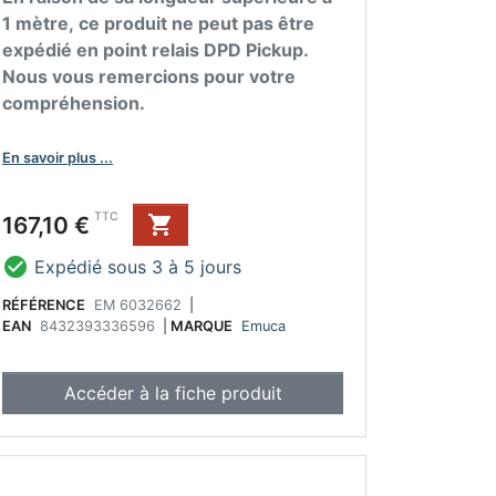
1 mètre, ce produit ne peut pas être
expédié en point relais DPD Pickup.
Nous vous remercions pour votre
compréhension.
En savoir plus ...
Prix
TTC
167,10 €


Expédié sous 3 à 5 jours
RÉFÉRENCE
EM 6032662
|
EAN
8432393336596
|
MARQUE
Emuca
Accéder à la fiche produit