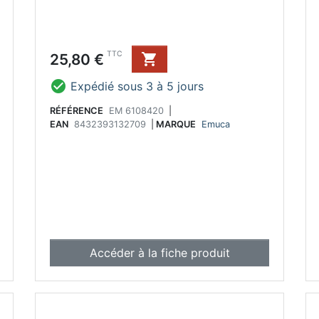
Prix
TTC
25,80 €


Expédié sous 3 à 5 jours
RÉFÉRENCE
EM 6108420
|
EAN
8432393132709
|
MARQUE
Emuca
Accéder à la fiche produit