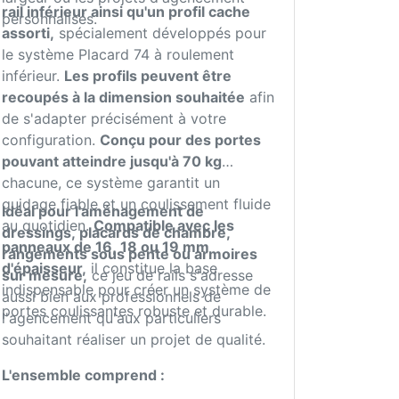
rail inférieur ainsi qu'un profil cache
personnalisés.
assorti,
spécialement développés pour
le système Placard 74 à roulement
inférieur.
Les profils peuvent être
recoupés à la dimension souhaitée
afin
de s'adapter précisément à votre
configuration.
Conçu pour des portes
pouvant atteindre jusqu'à 70 kg
chacune, ce système garantit un
guidage fiable et un coulissement fluide
Idéal pour l'aménagement de
au quotidien.
Compatible avec les
dressings, placards de chambre,
panneaux de 16, 18 ou 19 mm
rangements sous pente ou armoires
d'épaisseur,
il constitue la base
sur mesure,
ce jeu de rails s'adresse
indispensable pour créer un système de
aussi bien aux professionnels de
portes coulissantes robuste et durable.
l'agencement qu'aux particuliers
souhaitant réaliser un projet de qualité.
L'ensemble comprend :