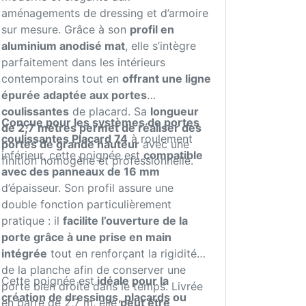
aménagements de dressing et d’armoire
sur mesure. Grâce à son
profil en
aluminium anodisé mat
, elle s’intègre
parfaitement dans les intérieurs
contemporains tout en
offrant une ligne
épurée adaptée aux portes
coulissantes
de placard. Sa
longueur
Conçue pour les systèmes de portes
de 2,7 mètres permet de réaliser des
coulissantes Placard 74
à roulement
portes de grande hauteur
avec une
inférieur, cette poignée est
compatible
finition homogène et professionnelle.
avec des panneaux de 16 mm
d’épaisseur. Son profil assure une
double fonction particulièrement
pratique : il
facilite l’ouverture de la
porte grâce à une prise en main
intégrée
tout en renforçant la rigidité
de la planche afin de conserver une
Cette poignée est
idéale pour la
porte bien droite dans le temps. Livrée
création de dressings, placards ou
en barre de 2,7 m, elle
peut être