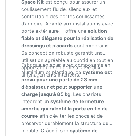
Space Kit
est conçu pour assurer un
coulissement fluide, silencieux et
confortable des portes coulissantes
d’armoire. Adapté aux installations avec
porte extérieure, il offre une
solution
fiable et élégante pour la réalisation de
dressings et placards
contemporains.
Sa conception robuste garantit une
utilisation agréable au quotidien tout en
Fabriqué en acier avec composants en
apportant une finition soignée aux
aluminium et plastique, ce
système est
aménagements intérieurs.
prévu pour une porte de 23 mm
d’épaisseur et peut supporter une
charge jusqu’à 85 kg
. Les chariots
intègrent un
système de fermeture
amortie qui ralentit la porte en fin de
course
afin d’éviter les chocs et de
préserver durablement la structure du
meuble. Grâce à son
système de