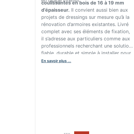
en usage intensif.
coulissantes en bois de 16 à 19 mm
d’épaisseur.
Il convient aussi bien aux
projets de dressings sur mesure qu’à la
rénovation d’armoires existantes. Livré
complet avec ses éléments de fixation,
il s’adresse aux particuliers comme aux
professionnels recherchant une solution
fiable, durable et simple à installer pour
des portes coulissantes haut de gamme.
En savoir plus ...