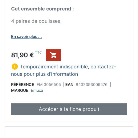
Cet ensemble comprend :
4 paires de coulisses
En savoir plus ...
Prix
TTC
81,90 €


Temporairement indisponible, contactez-
nous pour plus d’information
RÉFÉRENCE
EM 3056505
|
EAN
8432393009476
|
MARQUE
Emuca
Accéder à la fiche produit