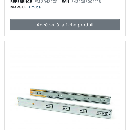
RÉFÉRENCE
EM 3043205
|
EAN
8432393005218
|
MARQUE
Emuca
Accéder à la fiche produit