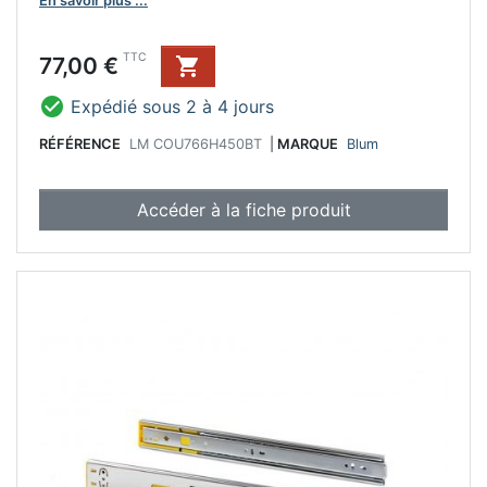
En savoir plus ...
Prix
TTC
77,00 €


Expédié sous 2 à 4 jours
RÉFÉRENCE
LM COU766H450BT
|
MARQUE
Blum
Accéder à la fiche produit