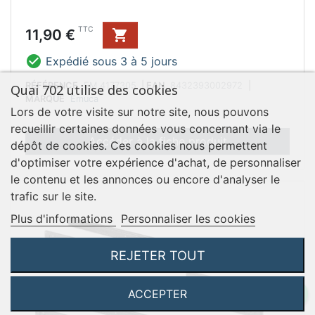
Prix
TTC
11,90 €


Expédié sous 3 à 5 jours
RÉFÉRENCE
EM 4177305
|
EAN
8432393002972
|
Quai 702 utilise des cookies
MARQUE
Emuca
Lors de votre visite sur notre site, nous pouvons
recueillir certaines données vous concernant via le
Accéder à la fiche produit
dépôt de cookies. Ces cookies nous permettent
d'optimiser votre expérience d'achat, de personnaliser
le contenu et les annonces ou encore d'analyser le
trafic sur le site.
Plus d'informations
Personnaliser les cookies
REJETER TOUT
ACCEPTER