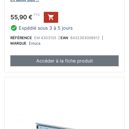
Prix
TTC
55,90 €


Expédié sous 3 à 5 jours
RÉFÉRENCE
EM 4303105
|
EAN
8432393008912
|
MARQUE
Emuca
Accéder à la fiche produit