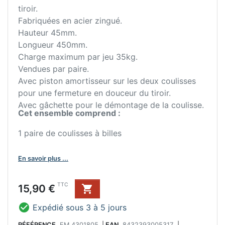
tiroir.
Fabriquées en acier zingué.
Hauteur 45mm.
Longueur 450mm.
Charge maximum par jeu 35kg.
Vendues par paire.
Avec piston amortisseur sur les deux coulisses
pour une fermeture en douceur du tiroir.
Avec gâchette pour le démontage de la coulisse.
Cet ensemble comprend :
1 paire de coulisses à billes
En savoir plus ...
Prix
TTC
15,90 €


Expédié sous 3 à 5 jours
RÉFÉRENCE
EM 4301805
|
EAN
8432393005317
|