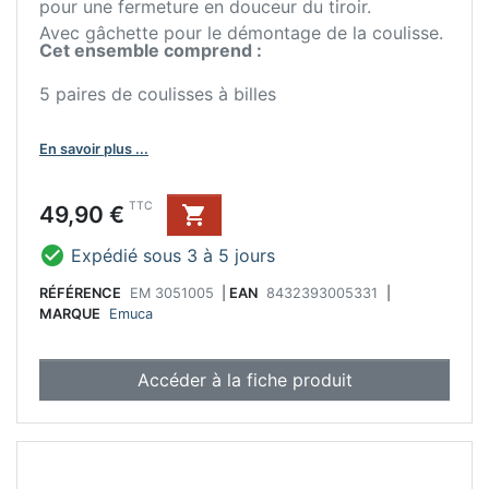
pour une fermeture en douceur du tiroir.
Avec gâchette pour le démontage de la coulisse.
Cet ensemble comprend :
5 paires de coulisses à billes
En savoir plus ...
Prix
TTC
49,90 €


Expédié sous 3 à 5 jours
RÉFÉRENCE
EM 3051005
|
EAN
8432393005331
|
MARQUE
Emuca
Accéder à la fiche produit