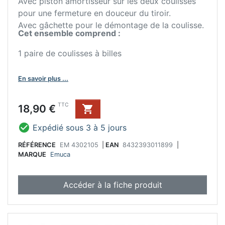
Avec piston amortisseur sur les deux coulisses
pour une fermeture en douceur du tiroir.
Avec gâchette pour le démontage de la coulisse.
Cet ensemble comprend :
1 paire de coulisses à billes
En savoir plus ...
Prix
TTC
18,90 €


Expédié sous 3 à 5 jours
RÉFÉRENCE
EM 4302105
|
EAN
8432393011899
|
MARQUE
Emuca
Accéder à la fiche produit