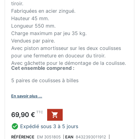
tiroir.
Fabriquées en acier zingué.
Hauteur 45 mm.
Longueur 550 mm.
Charge maximum par jeu 35 kg.
Vendues par paire.
Avec piston amortisseur sur les deux coulisses
pour une fermeture en douceur du tiroir.
Avec gâchette pour le démontage de la coulisse.
Cet ensemble comprend :
5 paires de coulisses à billes
En savoir plus ...
Prix
TTC
69,90 €


Expédié sous 3 à 5 jours
RÉFÉRENCE
EM 3051805
|
EAN
8432393011912
|