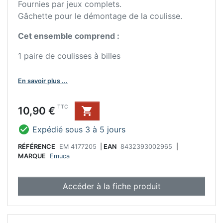
Fournies par jeux complets.
Gâchette pour le démontage de la coulisse.
Cet ensemble comprend :
1 paire de coulisses à billes
En savoir plus ...
Prix
TTC
10,90 €


Expédié sous 3 à 5 jours
RÉFÉRENCE
EM 4177205
|
EAN
8432393002965
|
MARQUE
Emuca
Accéder à la fiche produit