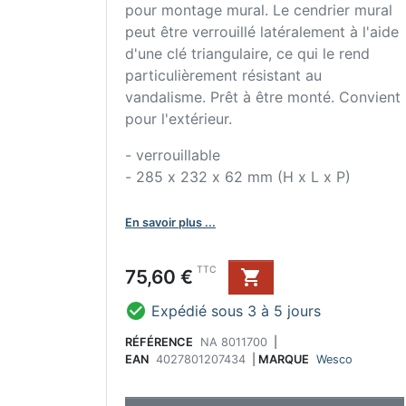
pour montage mural. Le cendrier mural
peut être verrouillé latéralement à l'aide
d'une clé triangulaire, ce qui le rend
particulièrement résistant au
vandalisme. Prêt à être monté. Convient
pour l'extérieur.
- verrouillable
- 285 x 232 x 62 mm (H x L x P)
En savoir plus ...
Prix
TTC
75,60 €


Expédié sous 3 à 5 jours
RÉFÉRENCE
NA 8011700
|
EAN
4027801207434
|
MARQUE
Wesco