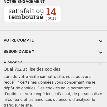
NOTRE ENGAGEMENT
VOTRE COMPTE
BESOIN D'AIDE ?
À PROPOS
Quai 702 utilise des cookies
Lors de votre visite sur notre site, nous pouvons
NOTRE SOCIÉTÉ
recueillir certaines données vous concernant via le
dépôt de cookies. Ces cookies nous permettent
contact@quai702.com
d'optimiser votre expérience d'achat, de personnaliser
02 98 55 93 94
le contenu et les annonces ou encore d'analyser le
702 Tourne-Ici
trafic sur le site.
Route de la mer