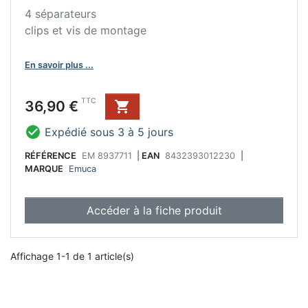
4 séparateurs
clips et vis de montage
En savoir plus ...
Prix
TTC
36,90 €


Expédié sous 3 à 5 jours
RÉFÉRENCE
EM 8937711
|
EAN
8432393012230
|
MARQUE
Emuca
Accéder à la fiche produit
Affichage 1-1 de 1 article(s)