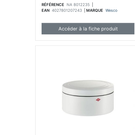
RÉFÉRENCE
NA 8012235
|
EAN
4027801207243
|
MARQUE
Wesco
Accéder à la fiche produit