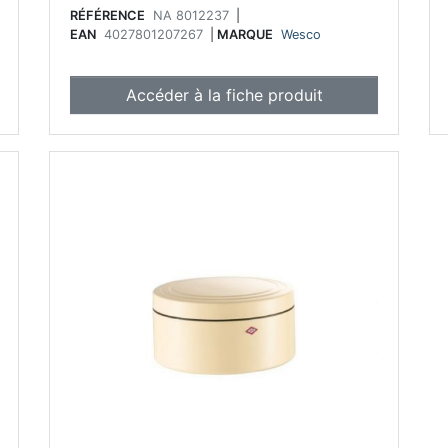
RÉFÉRENCE
NA 8012237
|
EAN
4027801207267
|
MARQUE
Wesco
Accéder à la fiche produit