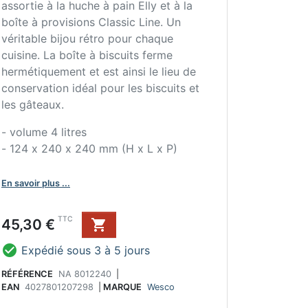
assortie à la huche à pain Elly et à la
boîte à provisions Classic Line. Un
véritable bijou rétro pour chaque
cuisine. La boîte à biscuits ferme
hermétiquement et est ainsi le lieu de
conservation idéal pour les biscuits et
les gâteaux.
- volume 4 litres
- 124 x 240 x 240 mm (H x L x P)
En savoir plus ...
Prix
TTC
45,30 €


Expédié sous 3 à 5 jours
RÉFÉRENCE
NA 8012240
|
EAN
4027801207298
|
MARQUE
Wesco