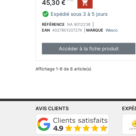
Prix
TTC
45,30 €


Expédié sous 3 à 5 jours
RÉFÉRENCE
NA 8012238
|
EAN
4027801207274
|
MARQUE
Wesco
Accéder à la fiche produit
Affichage 1-8 de 8 article(s)
AVIS CLIENTS
EXPÉ