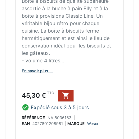
Boîte à biscuits de qualité supérieure
assortie à la huche à pain Elly et à la
boîte à provisions Classic Line. Un
véritable bijou rétro pour chaque
cuisine. La boîte à biscuits ferme
hermétiquement et est ainsi le lieu de
conservation idéal pour les biscuits et
les gâteaux.
- volume 4 litres
- 124 x 240 x 240 mm (H x L x P)
En savoir plus ...
Prix
TTC
45,30 €


Expédié sous 3 à 5 jours
RÉFÉRENCE
NA 8036163
|
EAN
4027801208981
|
MARQUE
Wesco