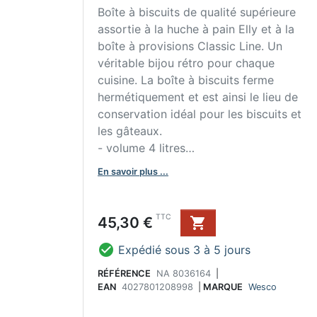
Boîte à biscuits de qualité supérieure
assortie à la huche à pain Elly et à la
boîte à provisions Classic Line. Un
véritable bijou rétro pour chaque
cuisine. La boîte à biscuits ferme
hermétiquement et est ainsi le lieu de
conservation idéal pour les biscuits et
les gâteaux.
- volume 4 litres
- 124 x 240 x 240 mm (H x L x P)
En savoir plus ...
Prix
TTC
45,30 €


Expédié sous 3 à 5 jours
RÉFÉRENCE
NA 8036164
|
EAN
4027801208998
|
MARQUE
Wesco