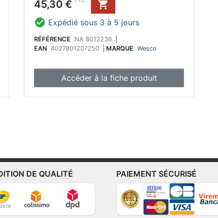
Prix
TTC
45,30 €


Expédié sous 3 à 5 jours
RÉFÉRENCE
NA 8012236
|
EAN
4027801207250
|
MARQUE
Wesco
Accéder à la fiche produit
DITION DE QUALITÉ
PAIEMENT SÉCURISÉ