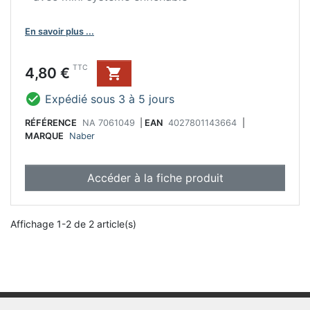
En savoir plus ...
Prix
TTC
4,80 €


Expédié sous 3 à 5 jours
RÉFÉRENCE
NA 7061049
|
EAN
4027801143664
|
MARQUE
Naber
Accéder à la fiche produit
Affichage 1-2 de 2 article(s)