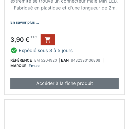
extrémité se trouve un connecteur mâle MINILED.
- Fabriqué en plastique et d'une longueur de 2m.
En savoir plus ...
Prix
TTC
3,90 €


Expédié sous 3 à 5 jours
RÉFÉRENCE
EM 5204920
|
EAN
8432393136868
|
MARQUE
Emuca
Accéder à la fiche produit