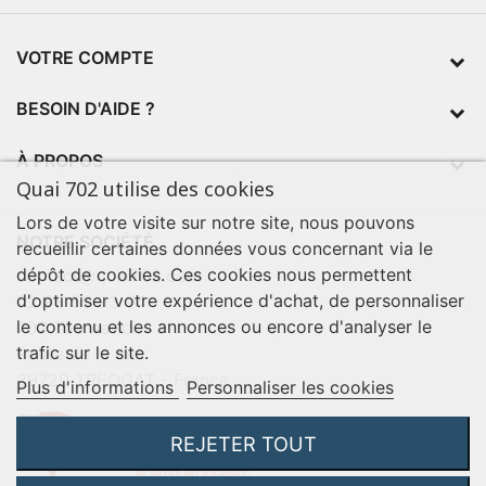
VOTRE COMPTE
BESOIN D'AIDE ?
À PROPOS
Quai 702 utilise des cookies
Lors de votre visite sur notre site, nous pouvons
NOTRE SOCIÉTÉ
recueillir certaines données vous concernant via le
dépôt de cookies. Ces cookies nous permettent
contact@quai702.com
d'optimiser votre expérience d'achat, de personnaliser
02 98 55 93 94
le contenu et les annonces ou encore d'analyser le
702 Tourne-Ici
trafic sur le site.
Route de la mer
29720 TREOGAT - France
Plus d'informations
Personnaliser les cookies
REJETER TOUT