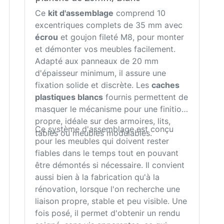
Ce
kit d'assemblage
comprend 10
excentriques complets de 35 mm avec
écrou
et goujon fileté M8, pour monter
et démonter vos meubles facilement.
Adapté aux panneaux de 20 mm
d'épaisseur minimum, il assure une
fixation solide et discrète. Les
caches
plastiques blancs
fournis permettent de
masquer le mécanisme pour une finition
propre, idéale sur des armoires, lits,
Ce système d'assemblage est conçu
tables ou meubles modulables.
pour les meubles qui doivent rester
fiables dans le temps tout en pouvant
être démontés si nécessaire. Il convient
aussi bien à la fabrication qu'à la
rénovation, lorsque l'on recherche une
liaison propre, stable et peu visible. Une
fois posé, il permet d'obtenir un rendu