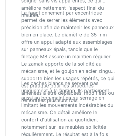
soigné, sans vis apparentes, ce qui
améliore nettement l'aspect final du
Le fonctionnement par excentrique
meuble.
permet de serrer les éléments avec
précision afin de maintenir les panneaux
bien en place. Le diamètre de 35 mm
offre un appui adapté aux assemblages
sur panneaux épais, tandis que le
filetage M8 assure un maintien régulier.
Le zamak apporte de la solidité au
mécanisme, et le goujon en acier zingué
supporte bien les usages répétés, ce qui
Les caches blancs ne servent pas
est pratique pour les structures
uniquement à la finition. Ils participent
amenées à être déplacées, modifiées ou
aussi au bon maintien du serrage en
remontées plusieurs fois.
limitant les mouvements indésirables du
mécanisme. Ce détail améliore le
confort d'utilisation au quotidien,
notamment sur les meubles sollicités
régulièrement. Le résultat est à la fois