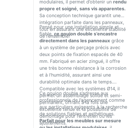
modulaires, il permet d’obtenir un
rendu
propre et soigné, sans vis apparentes.
Sa conception technique garantit une
intégration parfaite dans les panneaux,
Pensé pour une installation simple et
tout en assurant une excellente stabilité
fiable,
ce goujon double s’encastre
de l’ensemble.
directement dans les panneaux
grâce
à un système de perçage précis avec
deux points de fixation espacés de 40
mm. Fabriqué en acier zingué, il offre
une très bonne résistance à la corrosion
et à l’humidité, assurant ainsi une
durabilité optimale dans le temps.
Compatible avec les systèmes Ø14, il
Ce goujon double s’adresse aux
permet un assemblage solide et semi-
professionnels de l’agencement comme
permanent, offrant à la fois une
aux particuliers exigeants à la recherche
excellente tenue et la possibilité de
de solutions fiables et esthétiques.
démontage pour l’entretien ou les
Parfait pour les meubles sur mesure
ajustements.
ou les installations modulaires
, il