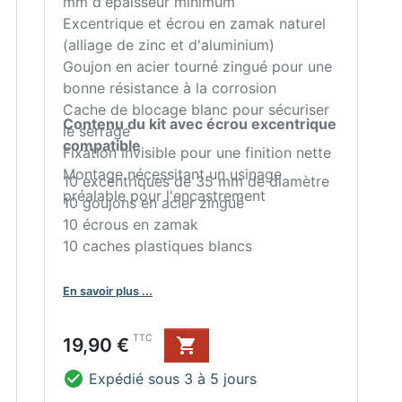
mm d'épaisseur minimum
Excentrique et écrou en zamak naturel
(alliage de zinc et d'aluminium)
Goujon en acier tourné zingué pour une
bonne résistance à la corrosion
Cache de blocage blanc pour sécuriser
Contenu du kit avec écrou excentrique
le serrage
compatible
Fixation invisible pour une finition nette
Montage nécessitant un usinage
10 excentriques de 35 mm de diamètre
préalable pour l'encastrement
10 goujons en acier zingué
10 écrous en zamak
10 caches plastiques blancs
En savoir plus ...
Prix
TTC
19,90 €


Expédié sous 3 à 5 jours