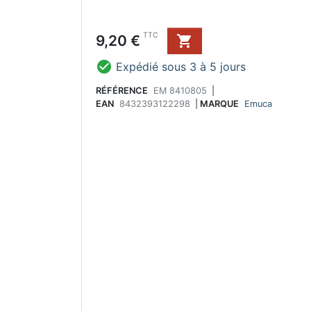
Prix
TTC
9,20 €


Expédié sous 3 à 5 jours
RÉFÉRENCE
EM 8410805
|
EAN
8432393122298
|
MARQUE
Emuca