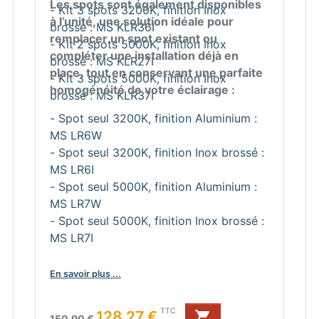
Les spots sont également disponibles
- Kit 3 spots 3200K, finition Inox
à l’unité, une solution idéale pour
brossé : MS KLR36I
remplacer un spot existant ou
- Kit 2 spots 5000K, finition Inox
compléter une installation déjà en
brossé : MS KLR27I
place, tout en conservant une parfaite
- Kit 3 spots 5000K, finition Inox
homogénéité de votre éclairage :
brossé : MS KLR37I
- Spot seul 3200K, finition Aluminium :
MS LR6W
- Spot seul 3200K, finition Inox brossé :
MS LR6I
- Spot seul 5000K, finition Aluminium :
MS LR7W
- Spot seul 5000K, finition Inox brossé :
MS LR7I
En savoir plus ...
Prix de base
Prix
TTC
128,27 €

150,90 €