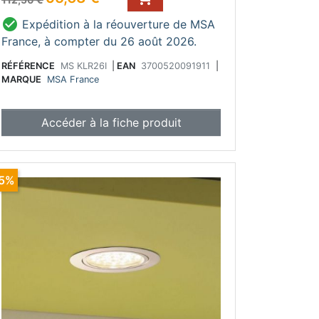

Expédition à la réouverture de MSA
France, à compter du 26 août 2026.
RÉFÉRENCE
MS KLR26I
|
EAN
3700520091911
|
MARQUE
MSA France
Accéder à la fiche produit
15%