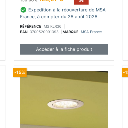

Expédition à la réouverture de MSA
France, à compter du 26 août 2026.
RÉFÉRENCE
MS KLR36I
|
EAN
3700520091393
|
MARQUE
MSA France
Accéder à la fiche produit
-15%
-