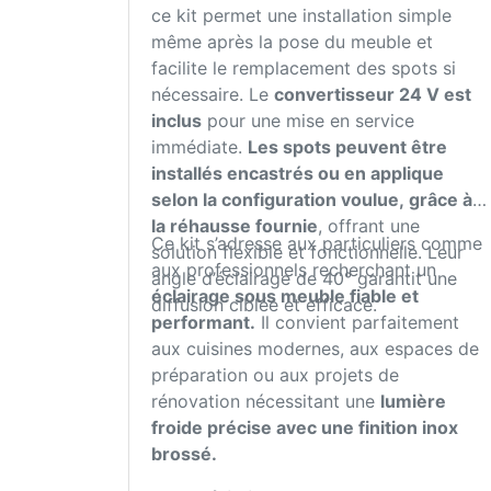
ce kit permet une installation simple
même après la pose du meuble et
facilite le remplacement des spots si
nécessaire. Le
convertisseur 24 V est
inclus
pour une mise en service
immédiate.
Les spots peuvent être
installés encastrés ou en applique
selon la configuration voulue, grâce à
la réhausse fournie
, offrant une
Ce kit s’adresse aux particuliers comme
solution flexible et fonctionnelle. Leur
aux professionnels recherchant un
angle d’éclairage de 40° garantit une
éclairage sous meuble fiable et
diffusion ciblée et efficace.
performant.
Il convient parfaitement
aux cuisines modernes, aux espaces de
préparation ou aux projets de
rénovation nécessitant une
lumière
froide précise avec une finition inox
brossé.