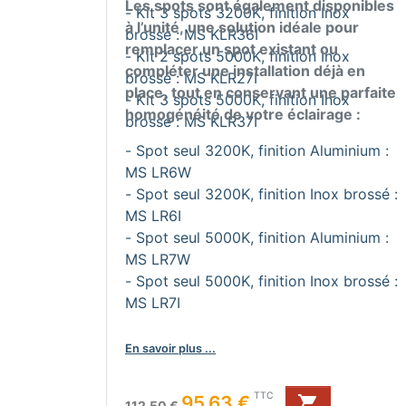
Les spots sont également disponibles
- Kit 3 spots 3200K, finition Inox
à l’unité, une solution idéale pour
brossé : MS KLR36I
remplacer un spot existant ou
- Kit 2 spots 5000K, finition Inox
compléter une installation déjà en
brossé : MS KLR27I
place, tout en conservant une parfaite
- Kit 3 spots 5000K, finition Inox
homogénéité de votre éclairage :
brossé : MS KLR37I
- Spot seul 3200K, finition Aluminium :
MS LR6W
- Spot seul 3200K, finition Inox brossé :
MS LR6I
- Spot seul 5000K, finition Aluminium :
MS LR7W
- Spot seul 5000K, finition Inox brossé :
MS LR7I
En savoir plus ...
Prix de base
Prix
TTC
95,63 €

112,50 €