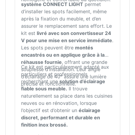
système CONNECT LIGHT
permet
d’installer les spots facilement, même
après la fixation du meuble, et d’en
assurer le remplacement sans effort. Le
kit est
livré avec son convertisseur 24
V pour une mise en service immédiate
.
Les spots peuvent être
montés
encastrés ou en applique grâce à la
réhausse fournie
, offrant une grande
Ce kit est particulièrement adapté aux
souplesse d’installation. Leur angle
particuliers et professionnels
d’éclairage de 40° assure une lumière
recherchant une
solution d’éclairage
précise et fonctionnelle.
fiable sous meuble.
Il trouve
naturellement sa place dans les cuisines
neuves ou en rénovation, lorsque
l’objectif est d’obtenir un
éclairage
discret, performant et durable en
finition inox brossé.