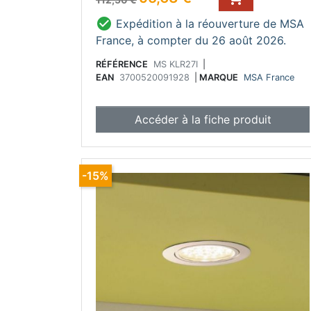

Expédition à la réouverture de MSA
France, à compter du 26 août 2026.
RÉFÉRENCE
MS KLR27I
|
EAN
3700520091928
|
MARQUE
MSA France
Accéder à la fiche produit
-15%