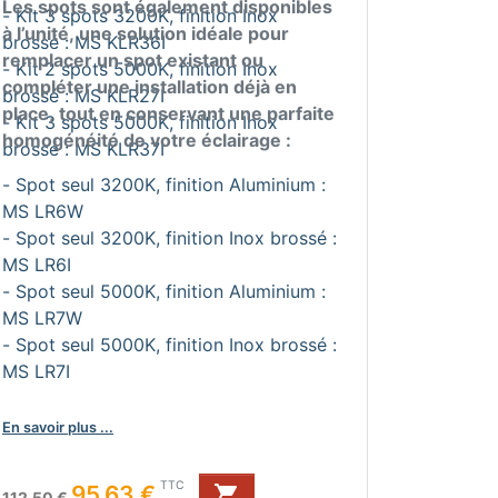
Les spots sont également disponibles
- Kit 3 spots 3200K, finition Inox
à l’unité, une solution idéale pour
brossé : MS KLR36I
remplacer un spot existant ou
- Kit 2 spots 5000K, finition Inox
compléter une installation déjà en
brossé : MS KLR27I
place, tout en conservant une parfaite
- Kit 3 spots 5000K, finition Inox
homogénéité de votre éclairage :
brossé : MS KLR37I
- Spot seul 3200K, finition Aluminium :
MS LR6W
- Spot seul 3200K, finition Inox brossé :
MS LR6I
- Spot seul 5000K, finition Aluminium :
MS LR7W
- Spot seul 5000K, finition Inox brossé :
MS LR7I
En savoir plus ...
Prix de base
Prix
TTC
95,63 €

112,50 €