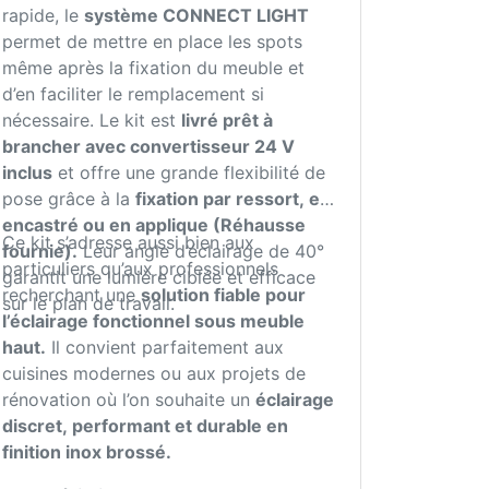
rapide, le
système CONNECT LIGHT
permet de mettre en place les spots
même après la fixation du meuble et
d’en faciliter le remplacement si
nécessaire. Le kit est
livré prêt à
brancher avec convertisseur 24 V
inclus
et offre une grande flexibilité de
pose grâce à la
fixation par ressort, en
encastré ou en applique (Réhausse
Ce kit s’adresse aussi bien aux
fournie).
Leur angle d’éclairage de 40°
particuliers qu’aux professionnels
garantit une lumière ciblée et efficace
recherchant une
solution fiable pour
sur le plan de travail.
l’éclairage fonctionnel sous meuble
haut.
Il convient parfaitement aux
cuisines modernes ou aux projets de
rénovation où l’on souhaite un
éclairage
discret, performant et durable en
finition inox brossé.