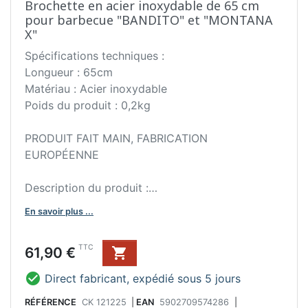
Brochette en acier inoxydable de 65 cm
pour barbecue "BANDITO" et "MONTANA
X"
Spécifications techniques :
Longueur : 65cm
Matériau : Acier inoxydable
Poids du produit : 0,2kg
PRODUIT FAIT MAIN, FABRICATION
EUROPÉENNE
Description du produit :
Cette brochette pour kebabs est fabriquée en
En savoir plus ...
acier inoxydable. Sa conception spéciale en
forme de T permet une rotation de 120 degrés
Prix
TTC
61,90 €

des brochettes, permettant une cuisson uniforme
des ingrédients sur tous les côtés. La brochette

Direct fabricant, expédié sous 5 jours
est idéale pour griller de la viande, des légumes
ou des fruits de mer. Sa construction durable en
RÉFÉRENCE
CK 121225
|
EAN
5902709574286
|