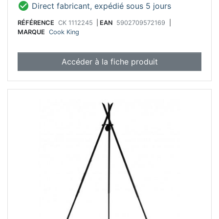

Direct fabricant, expédié sous 5 jours
RÉFÉRENCE
CK 1112245
|
EAN
5902709572169
|
MARQUE
Cook King
Accéder à la fiche produit