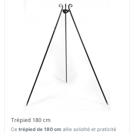
surface. Pour parfaire cet équipement en
quelques gestes, le trépied est démonté et
remonté, ce qui facilite le stockage et le
transport. La conception solide assure le confort
ainsi que la sécurité d'utilisation. Des décorations
avec des éléments forgés soulignent son
excellente finition.
Trépied 180 cm
Ce
trépied de 180 cm
allie solidité et praticité