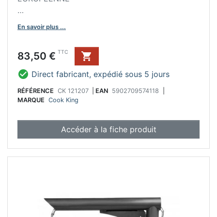
Description du produit :
En savoir plus ...
Le mât présenté est un élément accessoire pour
les foyers BANDITO et MONTANA X. En
Prix
TTC
83,50 €

revanche, il est indispensable pour pouvoir
utiliser un gril, une poêle ou une plaque de

Direct fabricant, expédié sous 5 jours
cuisson. Sa construction simple permet de le
fixer à toute hauteur.
RÉFÉRENCE
CK 121207
|
EAN
5902709574118
|
MARQUE
Cook King
Accéder à la fiche produit