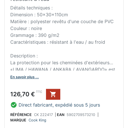
Détails techniques :
Dimension : 50x30x110cm
Matière : polyester revêtu d'une couche de PVC
Couleur : noire
Grammage : 390 g/m2
Caractéristiques : résistant à l'eau / au froid
Description :
La protection pour les cheminées d'extérieurs
«LIMA / HAWANA / ANKARA / AVANGARDO» est
résistant à l'eau et sert de protection contre les
En savoir plus ...
conditions météorologiques défavorables. Étant
un accessoire extrêmement pratique, il permettra
Prix
TTC
126,70 €

de garder les qualités d'usage et assurera une
durée de vie pérenne de la cheminée. Le

Direct fabricant, expédié sous 5 jours
couvercle est fabriqué en polyester revêtu d'une
RÉFÉRENCE
CK 222417
|
EAN
5902709573210
|
couche de PVC, il est donc résistant à l'eau et au
MARQUE
Cook King
froid. Il est une solution idéale pour éviter le