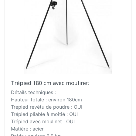
d'empêcher de glisser la chaîne, ce qui assure
une cuisson secure. Pour parfaire cet équipement
en quelques gestes, le trépied est démonté et
remonté, ce qui facilite le stockage et le
transport. La conception solide assure le confort
ainsi que la sécurité d'utilisation. Des décorations
avec des éléments forgés soulignent son
excellente finition.
Trépied 180 cm avec moulinet
Détails techniques :
Hauteur totale : environ 180cm
Trépied revêtu de poudre : OUI
Trépied pliable à moitié : OUI
Trépied avec moulinet : OUI
Matière : acier