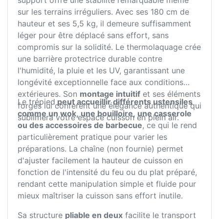
support offre une stabilité remarquable même
sur les terrains irréguliers. Avec ses 180 cm de
hauteur et ses 5,5 kg, il demeure suffisamment
léger pour être déplacé sans effort, sans
compromis sur la solidité. Le thermolaquage crée
une barrière protectrice durable contre
l'humidité, la pluie et les UV, garantissant une
longévité exceptionnelle face aux conditions
extérieures. Son
montage intuitif
et ses éléments
Le trépied
peut accueillir différents ustensiles
forgés lui confèrent une élégance authentique qui
comme un wok, une bouilloire, une casserole
sublimera votre espace cuisson en plein air.
ou des accessoires de barbecue
, ce qui le rend
particulièrement pratique pour varier les
préparations. La chaîne (non fournie) permet
d'ajuster facilement la hauteur de cuisson en
fonction de l'intensité du feu ou du plat préparé,
rendant cette manipulation simple et fluide pour
mieux maîtriser la cuisson sans effort inutile.
Sa structure
pliable en deux
facilite le transport