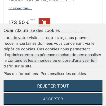
EUROPÉENNE
En savoir plus ...
Description du produit :
Prix
TTC
173,50 €

La plaque de cuisson de la marque COOK KING
est une bonne alternative au gril traditionnel. Elle
Quai 702 utilise des cookies

Direct fabricant, expédié sous 5 jours
a été spécifiquement conçu pour être monté sur
Lors de votre visite sur notre site, nous pouvons
le cadre vertical des foyers BANDITO et
RÉFÉRENCE
CK 121208
|
EAN
5902709574101
|
recueillir certaines données vous concernant via le
MARQUE
Cook King
MONTANA X.
dépôt de cookies. Ces cookies nous permettent
La plaque de cuisson est équipée d'une poignée
d'optimiser votre expérience d'achat, de personnaliser
qui permet de la soulever et de la faire pivoter
Accéder à la fiche produit
le contenu et les annonces ou encore d'analyser le
de manière pratique et en toute sécurité. Ce
trafic sur le site.
produit est idéal pour faire frire des ufs, du
Plus d'informations
Personnaliser les cookies
bacon, des crêpes et du pain grillé, ce qui
garantit d'introduire de la variété dans tout menu
de barbecue.
REJETER TOUT
La plaque de cuisson a été fabriquée en acier
brut, qui n'a été recouvert d'aucun revêtement
ACCEPTER
toxique pour la santé. L'acier utilisé pour la