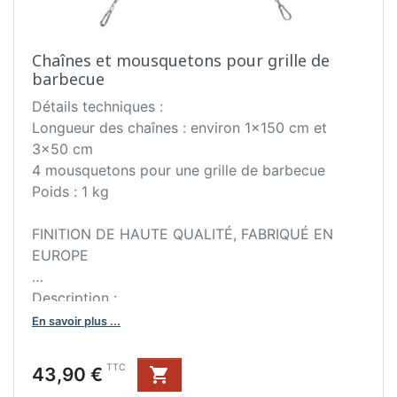
Chaînes et mousquetons pour grille de
barbecue
Détails techniques :
Longueur des chaînes : environ 1x150 cm et
3x50 cm
4 mousquetons pour une grille de barbecue
Poids : 1 kg
FINITION DE HAUTE QUALITÉ, FABRIQUÉ EN
EUROPE
Description :
Ensemble de chaînes et mousquetons galvanisés
En savoir plus ...
résistants à la corrosion qui sert à accrocher une
grille de cuisson, une bouilloire ou un wok sur le
Prix
TTC
43,90 €

trépied de la collection COOK KING.