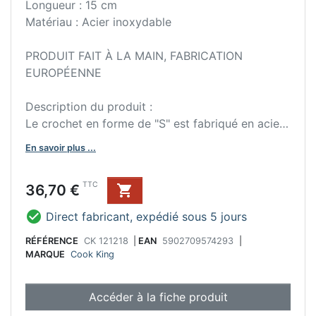
Longueur : 15 cm
Matériau : Acier inoxydable
PRODUIT FAIT À LA MAIN, FABRICATION
EUROPÉENNE
Description du produit :
Le crochet en forme de "S" est fabriqué en acier
inoxydable de haute qualité, ce qui garantit sa
En savoir plus ...
durabilité et sa résistance à la corrosion. Ce
crochet est conçu pour suspendre divers articles,
Prix
TTC
36,70 €

tels que des légumes et des viandes, permettant
de les faire frire au-dessus d'une flamme vive.

Direct fabricant, expédié sous 5 jours
Cela est particulièrement utile pour le barbecue
en plein air, où le crochet peut être utilisé pour
RÉFÉRENCE
CK 121218
|
EAN
5902709574293
|
MARQUE
Cook King
suspendre des articles au-dessus d'un foyer. La
construction en acier inoxydable assure
également un nettoyage et une maintenance
Accéder à la fiche produit
faciles, ce qui est important pour une utilisation