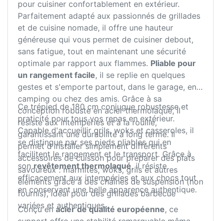
pour cuisiner confortablement en extérieur.
Parfaitement adapté aux passionnés de grillades
et de cuisine nomade, il offre une hauteur
généreuse qui vous permet de cuisiner debout,
sans fatigue, tout en maintenant une sécurité
optimale par rapport aux flammes.
Pliable pour
un rangement facile
, il se replie en quelques
gestes et s'emporte partout, dans le garage, en
camping ou chez des amis. Grâce à sa
Ce trépied de 180 cm conjugue robustesse et
conception robuste en acier thermolaqué, il
praticité pour tous vos repas en extérieur.
résiste aux intempéries et à la rouille,
Capable d'accueillir grils, woks et casseroles, il
garantissant une durabilité à long terme. Il
se distingue par ses pieds pliables qui en
permet d'installer simplement différents
facilitent le rangement et le transport. Grâce à
accessoires de cuisson pour préparer des plats
son
revêtement thermolaqué
, il résiste
savoureux : marmites, woks, grils et autres
efficacement aux intempéries et aux chocs tout
éléments grâce à des chaînes de suspension (non
en conservant une belle apparence authentique.
fournis), idéal pour des grillades barbecue
variées et authentiques.
Conçu en
acier de qualité européenne
, ce