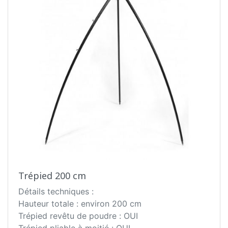
de les baisser selon la cuisson. Le moulinet est
composé d'un crochet extra durable afin
d'empêcher de glisser la chaîne, ce qui assure
une cuisson secure. Pour parfaire cet équipement
en quelques gestes, le trépied est démonté et
remonté, ce qui facilite le stockage et le
transport. La conception solide assure le confort
ainsi que la sécurité d'utilisation. Des décorations
avec des éléments forgés soulignent son
excellente finition.
Trépied 200 cm
Détails techniques :
Hauteur totale : environ 200 cm
Trépied revêtu de poudre : OUI