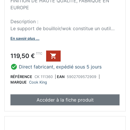
FINITION DE HAUTE QUALITÉ, FABRIQUÉ EN
EUROPE
Description :
Le support de bouilloir/wok constitue un outil
pratique lors de l'utilisation du brasero de jardin
En savoir plus ...
BANDITO et MONTANA X. Il permet une cuisson
multifonctionnelle en plein air.
Prix
TTC
119,50 €


Direct fabricant, expédié sous 5 jours
RÉFÉRENCE
CK 111360
|
EAN
5902709572909
|
MARQUE
Cook King
Accéder à la fiche produit