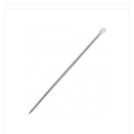
fréquente de l'outil en contact avec les aliments.
Le crochet est destiné à être utilisé avec un
anneau à brochettes de 50 cm et une grille de 60
cm avec poignée pour les foyers "BANDITO" et
"MONTANA X".