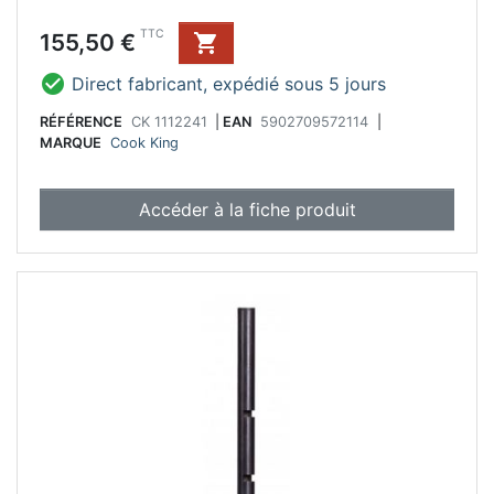
Prix
TTC
155,50 €


Direct fabricant, expédié sous 5 jours
RÉFÉRENCE
CK 1112241
|
EAN
5902709572114
|
MARQUE
Cook King
Accéder à la fiche produit