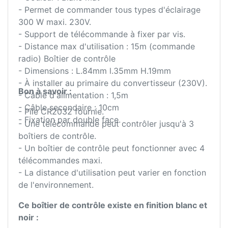
- Permet de commander tous types d'éclairage
300 W maxi. 230V.
- Support de télécommande à fixer par vis.
- Distance max d'utilisation : 15m (commande
radio) Boîtier de contrôle
- Dimensions : L.84mm l.35mm H.19mm
- À installer au primaire du convertisseur (230V).
Bon à savoir :
- Câble d'alimentation : 1,5m
- Câble secondaire : 10cm
- Pile CR2032 fournie.
- Fixation par double face.
- Une télécommande peut contrôler jusqu'à 3
boîtiers de contrôle.
- Un boîtier de contrôle peut fonctionner avec 4
télécommandes maxi.
- La distance d'utilisation peut varier en fonction
de l'environnement.
Ce boîtier de contrôle existe en finition blanc et
noir :