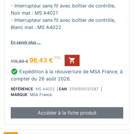
- Interrupteur sans fil avec boîtier de contrôle,
Noir mat : MS A4021
- Interrupteur sans fil avec boîtier de contrôle,
Blanc mat : MS A4022
En savoir plus ...
Prix de base
Prix
TTC
98,43 €

115,80 €

Expédition à la réouverture de MSA France, à
compter du 26 août 2026.
RÉFÉRENCE
MS A4022
|
EAN
3700500121287
|
MARQUE
MSA France
Accéder à la fiche produit