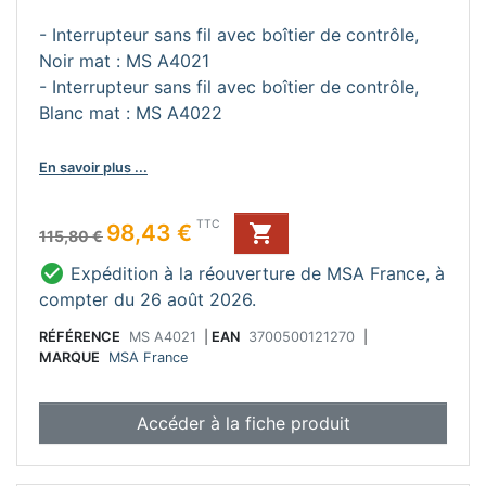
- Interrupteur sans fil avec boîtier de contrôle,
Noir mat : MS A4021
- Interrupteur sans fil avec boîtier de contrôle,
Blanc mat : MS A4022
En savoir plus ...
Prix de base
Prix
TTC
98,43 €

115,80 €

Expédition à la réouverture de MSA France, à
compter du 26 août 2026.
RÉFÉRENCE
MS A4021
|
EAN
3700500121270
|
MARQUE
MSA France
Accéder à la fiche produit