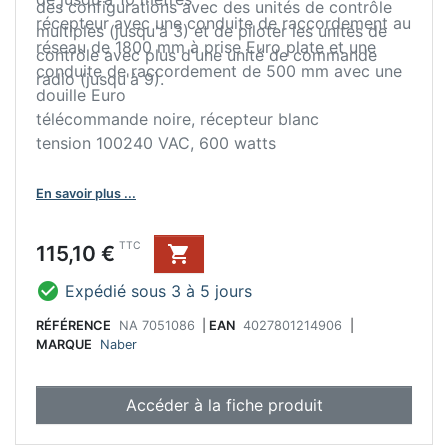
des configurations avec des unités de contrôle
récepteur avec une conduite de raccordement au
multiples (jusqu'à 3) et de piloter les unités de
réseau de 1800 mm à prise Euro plate et une
contrôle avec plus d'une unité de commande
conduite de raccordement de 500 mm avec une
radio (jusqu'à 9).
douille Euro
télécommande noire, récepteur blanc
tension 100240 VAC, 600 watts
En savoir plus ...
Prix
TTC
115,10 €


Expédié sous 3 à 5 jours
RÉFÉRENCE
NA 7051086
|
EAN
4027801214906
|
MARQUE
Naber
Accéder à la fiche produit