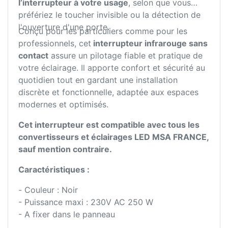
l’interrupteur à votre usage
, selon que vous
préfériez le toucher invisible ou la détection de
l'ouverture d'une porte.
Conçu pour les particuliers comme pour les
professionnels, cet
interrupteur infrarouge sans
contact
assure un pilotage fiable et pratique de
votre éclairage. Il apporte confort et sécurité au
quotidien tout en gardant une installation
discrète et fonctionnelle, adaptée aux espaces
modernes et optimisés.
Cet interrupteur est compatible avec tous les
convertisseurs et éclairages LED MSA FRANCE,
sauf mention contraire.
Caractéristiques :
- Couleur : Noir
- Puissance maxi : 230V AC 250 W
- A fixer dans le panneau