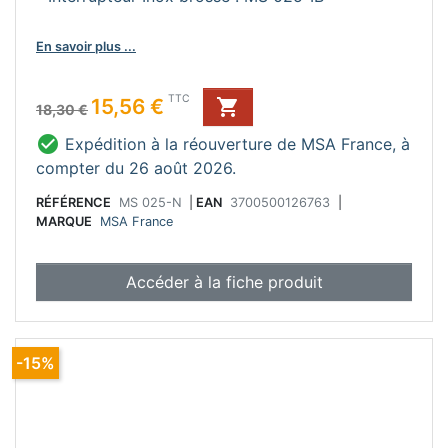
En savoir plus ...
Prix de base
Prix
TTC
15,56 €

18,30 €

Expédition à la réouverture de MSA France, à
compter du 26 août 2026.
RÉFÉRENCE
MS 025-N
|
EAN
3700500126763
|
MARQUE
MSA France
Accéder à la fiche produit
-15%