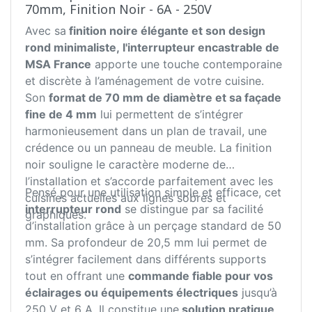
70mm, Finition Noir - 6A - 250V
Avec sa
finition noire élégante et son design
rond minimaliste, l'interrupteur encastrable de
MSA France
apporte une touche contemporaine
et discrète à l’aménagement de votre cuisine.
Son
format de 70 mm de diamètre et sa façade
fine de 4 mm
lui permettent de s’intégrer
harmonieusement dans un plan de travail, une
crédence ou un panneau de meuble. La finition
noir souligne le caractère moderne de
l’installation et s’accorde parfaitement avec les
Pensé pour une utilisation simple et efficace, cet
cuisines actuelles aux lignes sobres et
interrupteur rond
se distingue par sa facilité
graphiques.
d’installation grâce à un perçage standard de 50
mm. Sa profondeur de 20,5 mm lui permet de
s’intégrer facilement dans différents supports
tout en offrant une
commande fiable pour vos
éclairages ou équipements électriques
jusqu’à
250 V et 6 A. Il constitue une
solution pratique