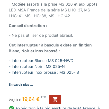
- Modèle assorti à la prise MS 026 et aux Spots
LED MSA France de la série MS LHC-37, MS
LHC-41, MS LHC-38, MS LHC-42
Conseil d'entretien :
- Ne pas utiliser de produit abrasif.
Cet interrupteur à bascule existe en finition
Blanc, Noir et Inox brossé :
- Interrupteur Blanc : MS 025-NWD
- Interrupteur Noir : MS 025-N
- Interrupteur Inox brossé : MS 025-IB
En savoir plus ...
Prix de base
Prix
TTC
19,64 €

23,10 €

Expédition à la réouverture de MSA France, à