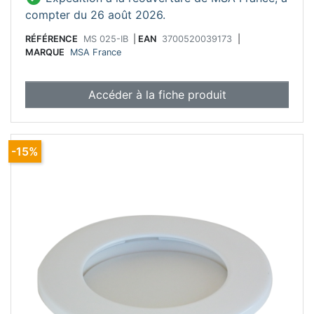
compter du 26 août 2026.
RÉFÉRENCE
MS 025-IB
|
EAN
3700520039173
|
MARQUE
MSA France
Accéder à la fiche produit
-15%