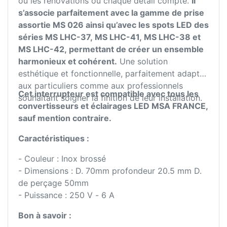
ou les rénovations où chaque détail compte.
Il
s’associe parfaitement avec la gamme de prise
assortie MS 026 ainsi qu’avec les spots LED des
séries MS LHC-37, MS LHC-41, MS LHC-38 et
MS LHC-42, permettant de créer un ensemble
harmonieux et cohérent.
Une solution
esthétique et fonctionnelle, parfaitement adaptée
aux particuliers comme aux professionnels
Cet interrupteur est compatible avec tous les
souhaitant soigner la finition de leur installation.
convertisseurs et éclairages LED MSA FRANCE,
sauf mention contraire.
Caractéristiques :
- Couleur : Inox brossé
- Dimensions : D. 70mm profondeur 20.5 mm D.
de perçage 50mm
- Puissance : 250 V - 6 A
Bon à savoir :