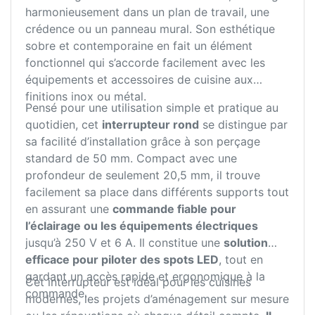
harmonieusement dans un plan de travail, une
crédence ou un panneau mural. Son esthétique
sobre et contemporaine en fait un élément
fonctionnel qui s’accorde facilement avec les
équipements et accessoires de cuisine aux
finitions inox ou métal.
Pensé pour une utilisation simple et pratique au
quotidien, cet
interrupteur rond
se distingue par
sa facilité d’installation grâce à son perçage
standard de 50 mm. Compact avec une
profondeur de seulement 20,5 mm, il trouve
facilement sa place dans différents supports tout
en assurant une
commande fiable pour
l’éclairage ou les équipements électriques
jusqu’à 250 V et 6 A. Il constitue une
solution
efficace pour piloter des spots LED
, tout en
gardant un accès rapide et ergonomique à la
Cet interrupteur est idéal pour les cuisines
commande.
modernes, les projets d’aménagement sur mesure