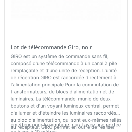
Lot de télécommande Giro, noir
GIRO est un système de commande sans fil,
composé d'une télécommande à un canal à pile
remplaçable et d'une unité de réception. L'unité
de réception GIRO est raccordée directement à
l'alimentation principale Pour la commutation de
transformateurs, de blocs d'alimentation et de
luminaires. La télécommande, munie de deux
boutons et d'un voyant lumineux central, permet
d'allumer et d'éteindre les luminaires raccordés
au bloc d'alimentation, qui sont eux-mêmes reliés
émetteur pour le montage mural avec une portée
au récepteur. GIRO permet en outre de réaliser
de jusqu'à 10 mètres