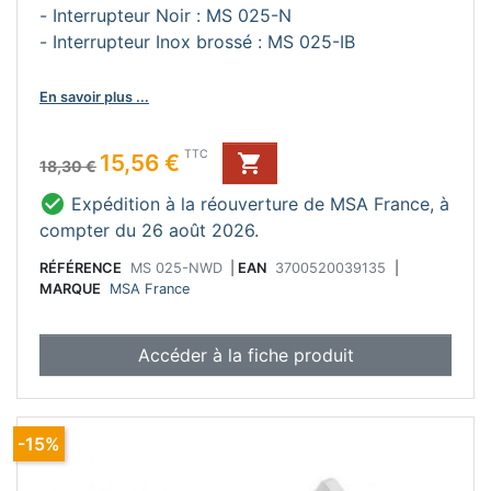
- Interrupteur Noir : MS 025-N
- Interrupteur Inox brossé : MS 025-IB
En savoir plus ...
Prix de base
Prix
TTC
15,56 €

18,30 €

Expédition à la réouverture de MSA France, à
compter du 26 août 2026.
RÉFÉRENCE
MS 025-NWD
|
EAN
3700520039135
|
MARQUE
MSA France
Accéder à la fiche produit
-15%