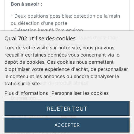
Bon à savoir :
- Deux positions possibles: détection de la main
ou détection d'une porte
- Détection jusqu'à 7cm environ
- Permet de commander tous types d'éclairage
Quai 702 utilise des cookies
- Sensor à fixer dans le panneau
Lors de votre visite sur notre site, nous pouvons
- Longueur du câble du sensor : 2m.
recueillir certaines données vous concernant via le
- Longueur du câble d'alimentation : 1,5m.
dépôt de cookies. Ces cookies nous permettent
d'optimiser votre expérience d'achat, de personnaliser
Conseil d'entretien :
le contenu et les annonces ou encore d'analyser le
- Ne pas utiliser de produit abrasif.
trafic sur le site.
Plus d'informations
Personnaliser les cookies
En savoir plus ...
REJETER TOUT
Prix de base
Prix
TTC
56,61 €

66,60 €
ACCEPTER

Expédition à la réouverture de MSA France, à