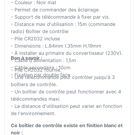
- Couleur : Noir mat
- Permet de commander des éclairage.
- Support de télécommande à fixer par vis.
- Distance max d'utilisation : 15m (commande
radio) Boîtier de contrôle
- Pile CR2032 incluse
- Dimensions : L.84mm l.35mm H.19mm
- À installer au primaire du convertisseur (230V).
Bon à savoir :
- Câble d'alimentation : 1,5m
- Câble secondaire : 10cm
- Pile CR2032 fournie.
- Fixation par double face
- Une télécommande peut contrôler jusqu'à 3
boîtiers de contrôle.
- Un boîtier de contrôle peut fonctionner avec 4
télécommandes maxi.
- La distance d'utilisation peut varier en fonction
de l'environnement.
Ce boîtier de contrôle existe en finition blanc et
noir :