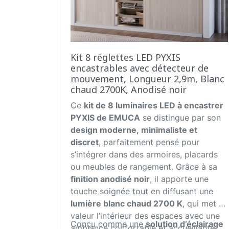
Kit 8 réglettes LED PYXIS
encastrables avec détecteur de
mouvement, Longueur 2,9m, Blanc
chaud 2700K, Anodisé noir
Ce
kit de 8 luminaires LED à encastrer
PYXIS de EMUCA
se distingue par son
design moderne, minimaliste et
discret
, parfaitement pensé pour
s’intégrer dans des armoires, placards
ou meubles de rangement. Grâce à sa
finition anodisé noir
, il apporte une
touche soignée tout en diffusant une
lumière blanc chaud 2700 K
, qui met en
valeur l’intérieur des espaces avec une
Conçu comme une
solution d’éclairage
ambiance confortable et accueillante.