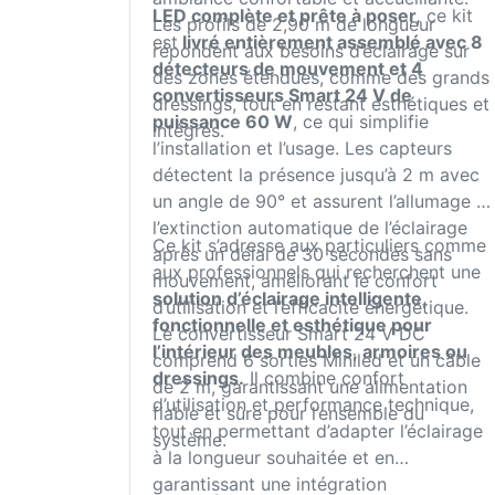
LED complète et prête à poser,
ce kit
Les profils de 2,90 m de longueur
est
livré entièrement assemblé avec 8
répondent aux besoins d’éclairage sur
détecteurs de mouvement et 4
des zones étendues, comme des grands
convertisseurs Smart 24 V de
dressings, tout en restant esthétiques et
puissance 60 W
, ce qui simplifie
intégrés.
l’installation et l’usage. Les capteurs
détectent la présence jusqu’à 2 m avec
un angle de 90° et assurent l’allumage et
l’extinction automatique de l’éclairage
Ce kit s’adresse aux particuliers comme
après un délai de 30 secondes sans
aux professionnels qui recherchent une
mouvement, améliorant le confort
solution d’éclairage intelligente,
d’utilisation et l’efficacité énergétique.
fonctionnelle et esthétique pour
Le convertisseur Smart 24 V DC
l’intérieur des meubles, armoires ou
comprend 6 sorties Miniled et un câble
dressings.
Il combine confort
de 2 m, garantissant une alimentation
d’utilisation et performance technique,
fiable et sûre pour l’ensemble du
tout en permettant d’adapter l’éclairage
système.
à la longueur souhaitée et en
garantissant une intégration