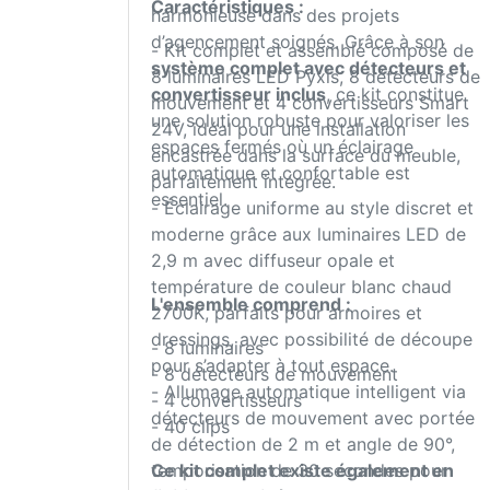
Caractéristiques :
harmonieuse dans des projets
d’agencement soignés. Grâce à son
- Kit complet et assemblé composé de
système complet avec détecteurs et
8 luminaires LED Pyxis, 8 détecteurs de
convertisseur inclus
, ce kit constitue
mouvement et 4 convertisseurs Smart
une solution robuste pour valoriser les
24V, idéal pour une installation
espaces fermés où un éclairage
encastrée dans la surface du meuble,
automatique et confortable est
parfaitement intégrée.
essentiel.
- Éclairage uniforme au style discret et
moderne grâce aux luminaires LED de
2,9 m avec diffuseur opale et
température de couleur blanc chaud
L'ensemble comprend :
2700K, parfaits pour armoires et
dressings, avec possibilité de découpe
- 8 luminaires
pour s’adapter à tout espace.
- 8 détecteurs de mouvement
- Allumage automatique intelligent via
- 4 convertisseurs
détecteurs de mouvement avec portée
- 40 clips
de détection de 2 m et angle de 90°,
temporisation de 30 secondes pour
Ce kit complet existe également en