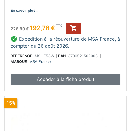
En savoir plus ...
Prix de base
Prix
TTC
192,78 €

226,80 €

Expédition à la réouverture de MSA France, à
compter du 26 août 2026.
RÉFÉRENCE
MS LF58W
|
EAN
3700521502003
|
MARQUE
MSA France
Accéder à la fiche produit
-15%