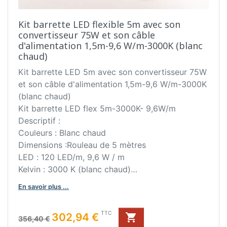
Kit barrette LED flexible 5m avec son
convertisseur 75W et son câble
d'alimentation 1,5m-9,6 W/m-3000K (blanc
chaud)
Kit barrette LED 5m avec son convertisseur 75W
et son câble d'alimentation 1,5m-9,6 W/m-3000K
(blanc chaud)
Kit barrette LED flex 5m-3000K- 9,6W/m
Descriptif :
Couleurs : Blanc chaud
Dimensions :Rouleau de 5 mètres
LED : 120 LED/m, 9,6 W / m
Kelvin : 3000 K (blanc chaud)
Classe III IP44
En savoir plus ...
Fixation par double face en applique, sur le plan
de travail, socle ou crédence.
Prix de base
Prix
TTC
302,94 €

Câble d'alimentation de la led: 1,5 m (avec 1 fiche
356,40 €