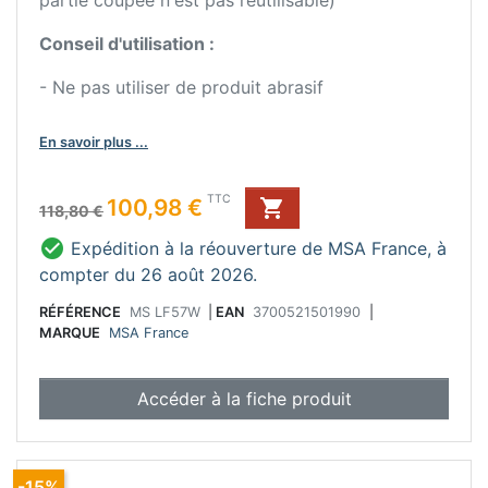
partie coupée n'est pas réutilisable)
Conseil d'utilisation :
- Ne pas utiliser de produit abrasif
En savoir plus ...
Prix de base
Prix
TTC
100,98 €

118,80 €

Expédition à la réouverture de MSA France, à
compter du 26 août 2026.
RÉFÉRENCE
MS LF57W
|
EAN
3700521501990
|
MARQUE
MSA France
Accéder à la fiche produit
-15%