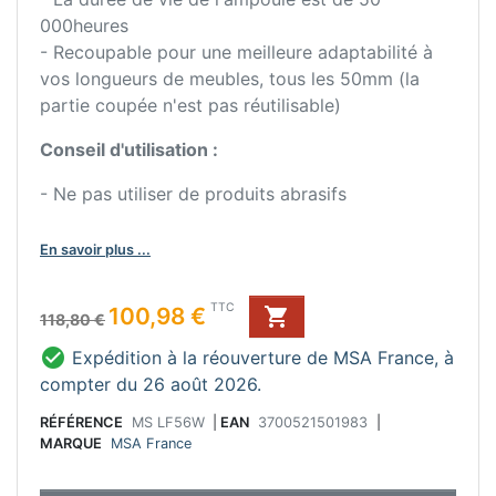
000heures
- Recoupable pour une meilleure adaptabilité à
vos longueurs de meubles, tous les 50mm (la
partie coupée n'est pas réutilisable)
Conseil d'utilisation :
- Ne pas utiliser de produits abrasifs
En savoir plus ...
Prix de base
Prix
TTC
100,98 €

118,80 €

Expédition à la réouverture de MSA France, à
compter du 26 août 2026.
RÉFÉRENCE
MS LF56W
|
EAN
3700521501983
|
MARQUE
MSA France