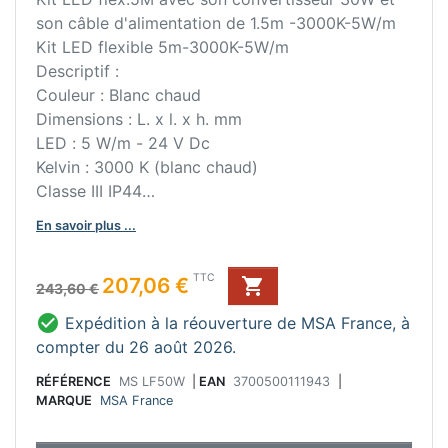
son câble d'alimentation de 1.5m -3000K-5W/m
Kit LED flexible 5m-3000K-5W/m
Descriptif :
Couleur : Blanc chaud
Dimensions : L. x l. x h. mm
LED : 5 W/m - 24 V Dc
Kelvin : 3000 K (blanc chaud)
Classe III IP44
Fixation par double face en applique, sur le plan
En savoir plus ...
de travail, socle ou crédence.
Câble d'alimentation de la led: 1,5 m (avec 1 fiche
Prix de base
Prix
TTC
207,06 €

de connexion)
243,60 €
Bon à savoir :

Expédition à la réouverture de MSA France, à
Kit complet : Convertisseur IP44 30 W, câble
compter du 26 août 2026.
d'alimentation de 1 m. partie coupée n'est pas
réutilisable).
RÉFÉRENCE
MS LF50W
|
EAN
3700500111943
|
MARQUE
MSA France
Lampe non remplaçable
La durée de vie de l'ampoule est de 50000h.