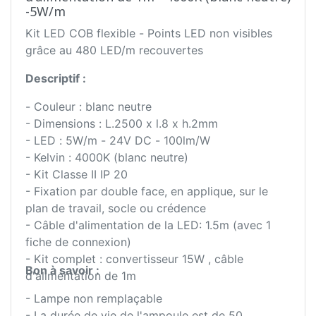
-5W/m
Kit LED COB flexible - Points LED non visibles
grâce au 480 LED/m recouvertes
Descriptif :
- Couleur : blanc neutre
- Dimensions : L.2500 x l.8 x h.2mm
- LED : 5W/m - 24V DC - 100lm/W
- Kelvin : 4000K (blanc neutre)
- Kit Classe II IP 20
- Fixation par double face, en applique, sur le
plan de travail, socle ou crédence
- Câble d'alimentation de la LED: 1.5m (avec 1
fiche de connexion)
- Kit complet : convertisseur 15W , câble
Bon à savoir :
d'alimentation de 1m
- Lampe non remplaçable
- La durée de vie de l'ampoule est de 50