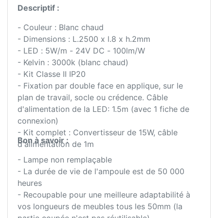
Descriptif :
- Couleur : Blanc chaud
- Dimensions : L.2500 x l.8 x h.2mm
- LED : 5W/m - 24V DC - 100lm/W
- Kelvin : 3000k (blanc chaud)
- Kit Classe II IP20
- Fixation par double face en applique, sur le
plan de travail, socle ou crédence. Câble
d'alimentation de la LED: 1.5m (avec 1 fiche de
connexion)
- Kit complet : Convertisseur de 15W, câble
Bon à savoir :
d'alimentation de 1m
- Lampe non remplaçable
- La durée de vie de l'ampoule est de 50 000
heures
- Recoupable pour une meilleure adaptabilité à
vos longueurs de meubles tous les 50mm (la