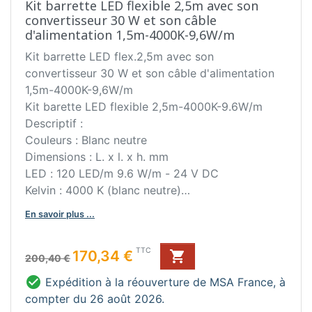
Kit barrette LED flexible 2,5m avec son
convertisseur 30 W et son câble
d'alimentation 1,5m-4000K-9,6W/m
Kit barrette LED flex.2,5m avec son
convertisseur 30 W et son câble d'alimentation
1,5m-4000K-9,6W/m
Kit barette LED flexible 2,5m-4000K-9.6W/m
Descriptif :
Couleurs : Blanc neutre
Dimensions : L. x l. x h. mm
LED : 120 LED/m 9.6 W/m - 24 V DC
Kelvin : 4000 K (blanc neutre)
Classe III IP44
En savoir plus ...
Fixation par double face en applique, sur le plan
de travail, socle ou crédence.
Prix de base
Prix
TTC
170,34 €

Câble d'alimentation de la led: 1,5 m (avec 1 fiche
200,40 €
de connexion)

Expédition à la réouverture de MSA France, à
Bon à savoir :
compter du 26 août 2026.
Kit complet : Convertisseur IP44 30 W, câble