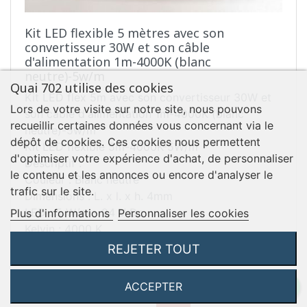
Kit LED flexible 5 mètres avec son
convertisseur 30W et son câble
d'alimentation 1m-4000K (blanc
neutre)-5w/m
Quai 702 utilise des cookies
Kit LED flex 5m avec son convertisseur 30W et
Lors de votre visite sur notre site, nous pouvons
son câble d'alimentation 1m-4000K (blanc
recueillir certaines données vous concernant via le
neutre)-5w/m
dépôt de cookies. Ces cookies nous permettent
Kit LED flexible 5m-4000K-5W/m
d'optimiser votre expérience d'achat, de personnaliser
Descriptif :
le contenu et les annonces ou encore d'analyser le
Couleur : Blanc neutre
trafic sur le site.
Dimensions : L. x l. x h. 4mm
LED : 5 W/m - 24 V Dc
Plus d'informations
Personnaliser les cookies
Kelvin : 4000 K
Classe III IP44
REJETER TOUT
En savoir plus ...
Fixation par double face en applique, sur le plan
de travail, socle ou crédence.
ACCEPTER
Prix de base
Prix
TTC
207,06 €

Câble d'alimentation de la led: 1.5 m (avec 1 fiche
243,60 €