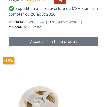
226,80 €

Expédition à la réouverture de MSA France, à
compter du 26 août 2026.
RÉFÉRENCE
MS LF59W
|
EAN
3700521502010
|
MARQUE
MSA France
Accéder à la fiche produit
-15%