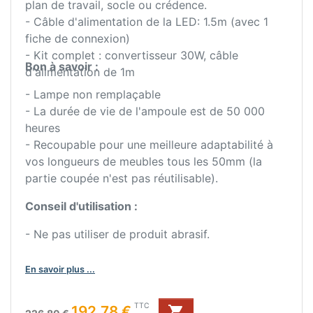
plan de travail, socle ou crédence.
- Câble d'alimentation de la LED: 1.5m (avec 1
fiche de connexion)
- Kit complet : convertisseur 30W, câble
Bon à savoir :
d'alimentation de 1m
- Lampe non remplaçable
- La durée de vie de l'ampoule est de 50 000
heures
- Recoupable pour une meilleure adaptabilité à
vos longueurs de meubles tous les 50mm (la
partie coupée n'est pas réutilisable).
Conseil d'utilisation :
- Ne pas utiliser de produit abrasif.
En savoir plus ...
Prix de base
Prix
TTC
192,78 €
