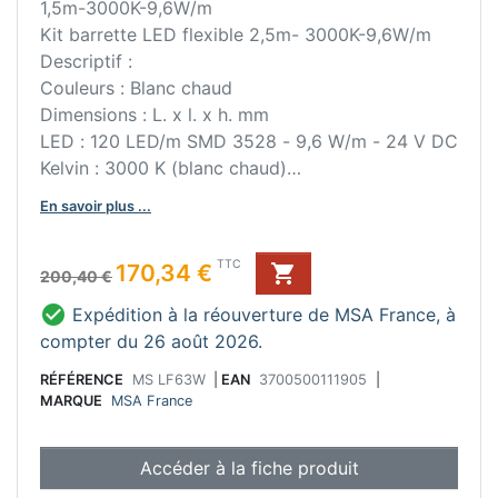
1,5m-3000K-9,6W/m
Kit barrette LED flexible 2,5m- 3000K-9,6W/m
Descriptif :
Couleurs : Blanc chaud
Dimensions : L. x l. x h. mm
LED : 120 LED/m SMD 3528 - 9,6 W/m - 24 V DC
Kelvin : 3000 K (blanc chaud)
Classe
En savoir plus ...
Fixation par double face en applique, sur le plan
de travail, socle ou crédence.
Prix de base
Prix
TTC
170,34 €

Câble d'alimentation de la led: 1,5 m (avec 1 fiche
200,40 €
de connexion)

Expédition à la réouverture de MSA France, à
Bon à savoir :
compter du 26 août 2026.
Kit complet : Convertisseur IP44 30 W, câble
d'alimentation de 1 m. partie coupée n'est pas
RÉFÉRENCE
MS LF63W
|
EAN
3700500111905
|
MARQUE
MSA France
réutilisable).
Lampe non remplaçable
La durée de vie est de 50000 h.
Accéder à la fiche produit
Recoupable pour une meilleure adaptabilité à vos