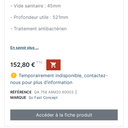
- Vide sanitaire : 45mm
- Profondeur utile : 521mm
- Traitement antibactérien
En savoir plus ...
Prix
TTC
152,80 €


Temporairement indisponible, contactez-
nous pour plus d’information
RÉFÉRENCE
QA 758 ARM20 60003
|
MARQUE
So Fast Concept
Accéder à la fiche produit