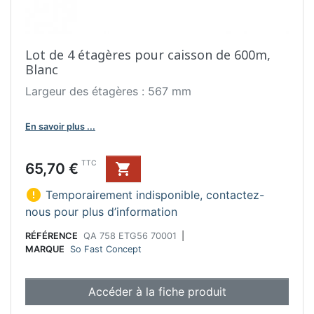
Lot de 4 étagères pour caisson de 600m,
Blanc
Largeur des étagères : 567 mm
En savoir plus ...
Prix
TTC
65,70 €


Temporairement indisponible, contactez-
nous pour plus d’information
RÉFÉRENCE
QA 758 ETG56 70001
|
MARQUE
So Fast Concept
Accéder à la fiche produit