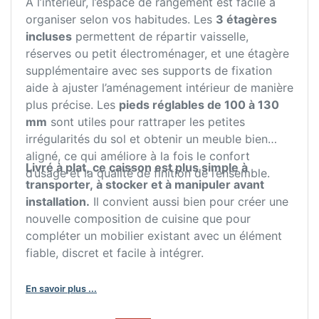
À l’intérieur, l’espace de rangement est facile à
organiser selon vos habitudes. Les
3 étagères
incluses
permettent de répartir vaisselle,
réserves ou petit électroménager, et une étagère
supplémentaire avec ses supports de fixation
aide à ajuster l’aménagement intérieur de manière
plus précise. Les
pieds réglables de 100 à 130
mm
sont utiles pour rattraper les petites
irrégularités du sol et obtenir un meuble bien
aligné, ce qui améliore à la fois le confort
Livré à plat, ce caisson est plus simple à
d’usage et la qualité de finition de l’ensemble.
transporter, à stocker et à manipuler avant
installation.
Il convient aussi bien pour créer une
nouvelle composition de cuisine que pour
compléter un mobilier existant avec un élément
fiable, discret et facile à intégrer.
En savoir plus ...