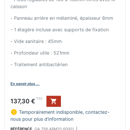
caisson
- Panneau arrière en mélaminé, épaisseur 8mm
- 1 étagère incluse avec supports de fixation
- Vide sanitaire : 45mm
- Profondeur utile : 521mm
- Traitement antibactérien
En savoir plus ...
Prix
TTC
137,30 €


Temporairement indisponible, contactez-
nous pour plus d’information
RÉFÉRENCE
QA 758 ARM20 60001
|