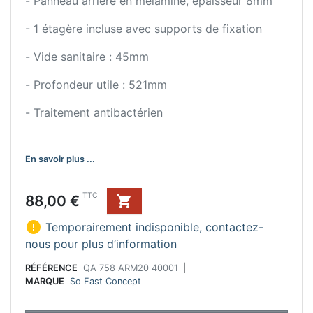
- Panneau arrière en mélaminé, épaisseur 8mm
- 1 étagère incluse avec supports de fixation
- Vide sanitaire : 45mm
- Profondeur utile : 521mm
- Traitement antibactérien
En savoir plus ...
Prix
TTC
88,00 €


Temporairement indisponible, contactez-
nous pour plus d’information
RÉFÉRENCE
QA 758 ARM20 40001
|
MARQUE
So Fast Concept