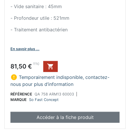
- Vide sanitaire : 45mm
- Profondeur utile : 521mm
- Traitement antibactérien
En savoir plus ...
Prix
TTC
81,50 €


Temporairement indisponible, contactez-
nous pour plus d’information
RÉFÉRENCE
QA 758 ARM13 60003
|
MARQUE
So Fast Concept
Accéder à la fiche produit