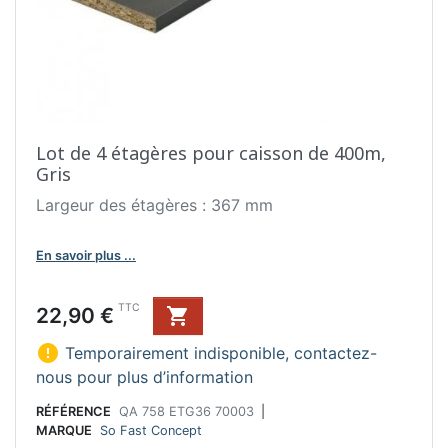
Lot de 4 étagères pour caisson de 400m,
Gris
Largeur des étagères : 367 mm
En savoir plus ...
Prix
TTC
22,90 €


Temporairement indisponible, contactez-
nous pour plus d’information
RÉFÉRENCE
QA 758 ETG36 70003
|
MARQUE
So Fast Concept