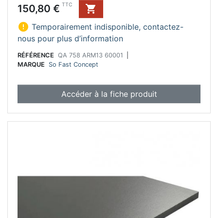
Prix
TTC
150,80 €


Temporairement indisponible, contactez-
nous pour plus d’information
RÉFÉRENCE
QA 758 ARM13 60001
|
MARQUE
So Fast Concept
Accéder à la fiche produit