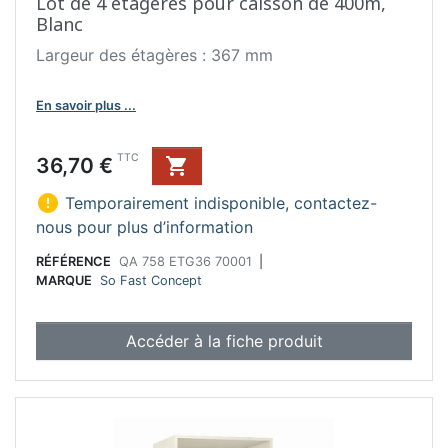
Lot de 4 étagères pour caisson de 400m,
Blanc
Largeur des étagères : 367 mm
En savoir plus ...
Prix
TTC
36,70 €


Temporairement indisponible, contactez-
nous pour plus d’information
RÉFÉRENCE
QA 758 ETG36 70001
|
MARQUE
So Fast Concept
Accéder à la fiche produit