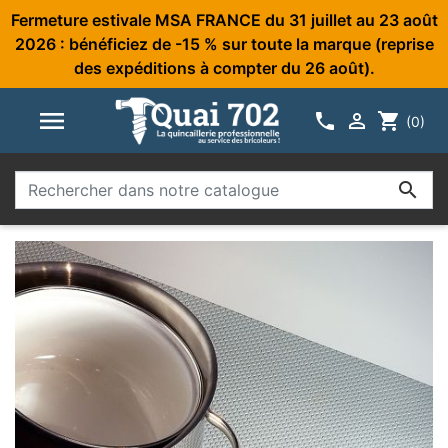
Fermeture estivale MSA FRANCE du 31 juillet au 23 août
2026 : bénéficiez de -15 % sur toute la marque (reprise
des expéditions à compter du 26 août).



shopping_cart
(0)
