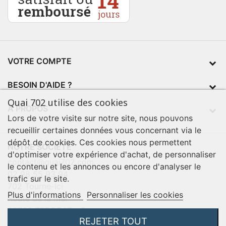
VOTRE COMPTE
BESOIN D'AIDE ?
Quai 702 utilise des cookies
À PROPOS
Lors de votre visite sur notre site, nous pouvons
recueillir certaines données vous concernant via le
dépôt de cookies. Ces cookies nous permettent
NOTRE SOCIÉTÉ
d'optimiser votre expérience d'achat, de personnaliser
contact@quai702.com
le contenu et les annonces ou encore d'analyser le
02 98 55 93 94
trafic sur le site.
702 Tourne-Ici
Plus d'informations
Personnaliser les cookies
Route de la mer
29720 TREOGAT - France
REJETER TOUT