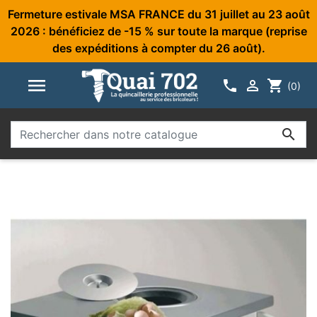
Fermeture estivale MSA FRANCE du 31 juillet au 23 août
2026 : bénéficiez de -15 % sur toute la marque (reprise
des expéditions à compter du 26 août).



shopping_cart
(0)
