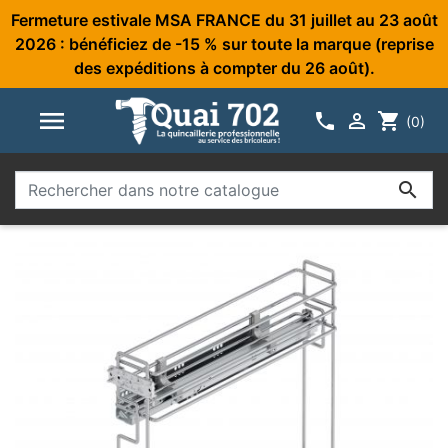
Fermeture estivale MSA FRANCE du 31 juillet au 23 août
2026 : bénéficiez de -15 % sur toute la marque (reprise
des expéditions à compter du 26 août).



shopping_cart
(0)
