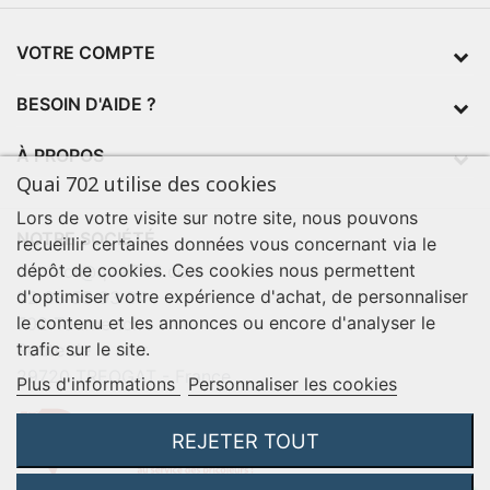
VOTRE COMPTE
BESOIN D'AIDE ?
À PROPOS
Quai 702 utilise des cookies
Lors de votre visite sur notre site, nous pouvons
NOTRE SOCIÉTÉ
recueillir certaines données vous concernant via le
dépôt de cookies. Ces cookies nous permettent
contact@quai702.com
d'optimiser votre expérience d'achat, de personnaliser
02 98 55 93 94
le contenu et les annonces ou encore d'analyser le
702 Tourne-Ici
trafic sur le site.
Route de la mer
29720 TREOGAT - France
Plus d'informations
Personnaliser les cookies
REJETER TOUT