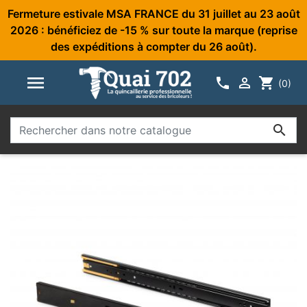
Fermeture estivale MSA FRANCE du 31 juillet au 23 août
2026 : bénéficiez de -15 % sur toute la marque (reprise
des expéditions à compter du 26 août).



shopping_cart
(0)
