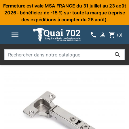
Fermeture estivale MSA FRANCE du 31 juillet au 23 août
2026 : bénéficiez de -15 % sur toute la marque (reprise
des expéditions à compter du 26 août).



shopping_cart
(0)
