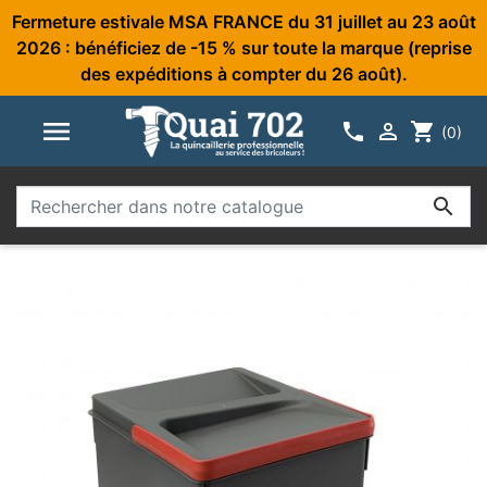
Fermeture estivale MSA FRANCE du 31 juillet au 23 août
2026 : bénéficiez de -15 % sur toute la marque (reprise
des expéditions à compter du 26 août).



shopping_cart
(0)
