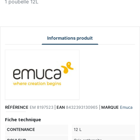
1 poubelle 12L
Informations produit
RÉFÉRENCE
EM 8197523
|
EAN
8432393130965
|
MARQUE
Emuca
Fiche technique
CONTENANCE
12 L