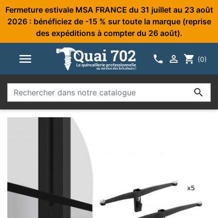
Fermeture estivale MSA FRANCE du 31 juillet au 23 août
2026 : bénéficiez de -15 % sur toute la marque (reprise
des expéditions à compter du 26 août).



shopping_cart
(0)
