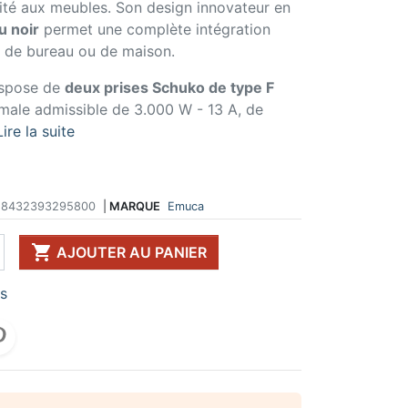
lité aux meubles. Son design innovateur en
 DE TABLE ET
ERIE ET FIXATION
ÉVIER ET MITIGEUR
u noir
permet une complète intégration
CK
e vis
Evier et cuve
 de bureau ou de maison.
 de table
u
Mitigeur
pour plan de travail
ent d'assemblage
Vidange
dispose de
deux prises Schuko de type F
 télescopique
on et excentrique
Bacs et accessoires
male admissible de 3.000 W - 13 A, de
ssoires pour pied
llon
Distributeur à savon
Lire la suite
Broyeur de déchets
Egouttoir à vaisselle
Produit d'entretien
8432393295800
|
MARQUE
Emuca
IR EN KIT
UFFE-EAU SOUS ÉVIER

AJOUTER AU PANIER
ESSOIRES POUR ÉLECTROMÉNAGER
rs