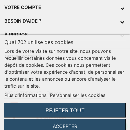
VOTRE COMPTE
BESOIN D'AIDE ?
À PROPOS
Quai 702 utilise des cookies
Lors de votre visite sur notre site, nous pouvons
NOTRE SOCIÉTÉ
recueillir certaines données vous concernant via le
dépôt de cookies. Ces cookies nous permettent
contact@quai702.com
d'optimiser votre expérience d'achat, de personnaliser
02 98 55 93 94
le contenu et les annonces ou encore d'analyser le
702 Tourne-Ici
trafic sur le site.
Route de la mer
29720 TREOGAT - France
Plus d'informations
Personnaliser les cookies
REJETER TOUT
ACCEPTER
©2026 Q702