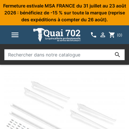
Fermeture estivale MSA FRANCE du 31 juillet au 23 août
2026 : bénéficiez de -15 % sur toute la marque (reprise
des expéditions à compter du 26 août).



shopping_cart
(0)
