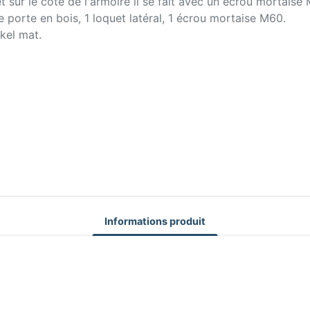
sur le côté de l'armoire il se fait avec un écrou mortaise M
 porte en bois, 1 loquet latéral, 1 écrou mortaise M60.
ckel mat.
Informations produit