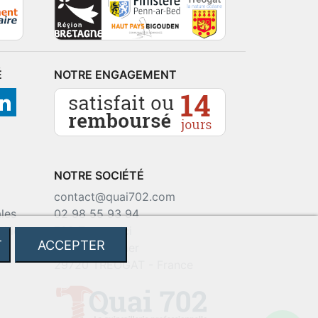
É
NOTRE ENGAGEMENT
NOTRE SOCIÉTÉ
contact@quai702.com
les
02 98 55 93 94
okies
702 Tourne-Ici
T
ACCEPTER
Route de la mer
29720 TREOGAT - France