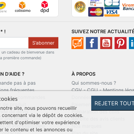
 !
SUIVEZ NOTRE ACTUALIT
S’abonner
t un cadeau de bienvenue dans
 la première commande)
N D'AIDE ?
À PROPOS
nde pas à pas
Qui sommes-nous ?
ions fréquentes
CGV
-
CGU
-
Mentions léga
ison des commandes
Données personnelles
-
Co
cookies
REJETER TOU
r de produit
Paiement sécurisé
 notre site, nous pouvons recueillir
de de devis
Préparation des colis
 concernant via le dépôt de cookies.
ir une remise
Récolte des avis clients
ttent d'optimiser votre expérience
ns et Professionnels
Nos marques
er le contenu et les annonces ou
contacter
Plan du site