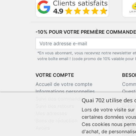
-10% POUR VOTRE PREMIÈRE COMMANDE*
*En vous abonnant, vous recevrez notre newsletter e
votre boîte email ! (code promo de 10% valable pour
VOTRE COMPTE
BESOI
Accueil de votre compte
Comma
Informations personnelles
Quest
Suivi des commandes
Livra
Quai 702 utilise des 
Suivi des retours
Retou
Lors de votre visite sur
Mes adresses
Deman
certaines données vous
Bons de réduction
Obten
Ces cookies nous perme
Avoirs
Artisa
d'achat, de personnalis
Nous 