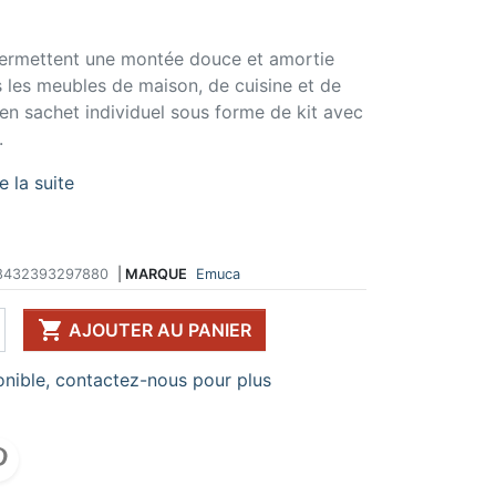
 DE TABLE ET
ERIE ET FIXATION
ÉVIER ET MITIGEUR
CK
e vis
Evier et cuve
permettent une montée douce et amortie
 de table
u
Mitigeur
 les meubles de maison, de cuisine et de
pour plan de travail
ent d'assemblage
Vidange
és en sachet individuel sous forme de kit avec
 télescopique
on et excentrique
Bacs et accessoires
.
ssoires pour pied
llon
Distributeur à savon
Broyeur de déchets
re la suite
Egouttoir à vaisselle
Produit d'entretien
IR EN KIT
8432393297880
|
MARQUE
Emuca
UFFE-EAU SOUS ÉVIER
ESSOIRES POUR ÉLECTROMÉNAGER

AJOUTER AU PANIER
nible, contactez-nous pour plus