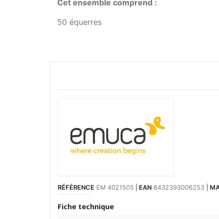
Cet ensemble comprend :
50 équerres
RÉFÉRENCE
EM 4021505
|
EAN
8432393006253
|
MA
Fiche technique