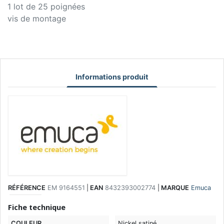
1 lot de 25 poignées
vis de montage
Informations produit
RÉFÉRENCE
EM 9164551
|
EAN
8432393002774
|
MARQUE
Emuca
Fiche technique
COULEUR
Nickel satiné