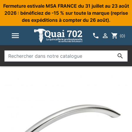
Fermeture estivale MSA FRANCE du 31 juillet au 23 août
2026 : bénéficiez de -15 % sur toute la marque (reprise
des expéditions à compter du 26 août).



shopping_cart
(0)
