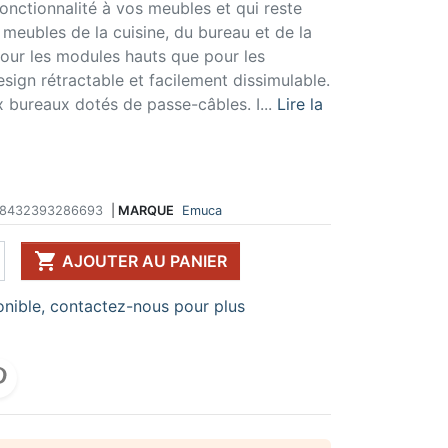
fonctionnalité à vos meubles et qui reste
 DE TABLE ET
ERIE ET FIXATION
ÉVIER ET MITIGEUR
 meubles de la cuisine, du bureau et de la
CK
e vis
Evier et cuve
pour les modules hauts que pour les
 de table
u
Mitigeur
ign rétractable et facilement dissimulable.
pour plan de travail
ent d'assemblage
Vidange
x bureaux dotés de passe-câbles. I...
Lire la
 télescopique
on et excentrique
Bacs et accessoires
ssoires pour pied
llon
Distributeur à savon
Broyeur de déchets
Egouttoir à vaisselle
Produit d'entretien
8432393286693
|
MARQUE
Emuca
IR EN KIT

UFFE-EAU SOUS ÉVIER
AJOUTER AU PANIER
ESSOIRES POUR ÉLECTROMÉNAGER
nible, contactez-nous pour plus