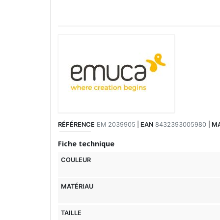
RÉFÉRENCE
EM 2039905
|
EAN
8432393005980
|
M
Fiche technique
COULEUR
MATÉRIAU
TAILLE