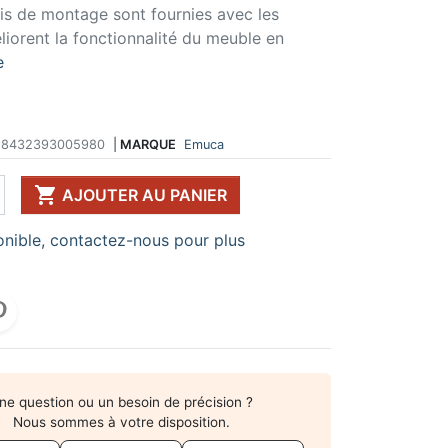
vis de montage sont fournies avec les
 DE TABLE ET
ERIE ET FIXATION
ÉVIER ET MITIGEUR
éliorent la fonctionnalité du meuble en
CK
e vis
Evier et cuve
e
 de table
u
Mitigeur
pour plan de travail
ent d'assemblage
Vidange
 télescopique
on et excentrique
Bacs et accessoires
ssoires pour pied
llon
Distributeur à savon
8432393005980
|
MARQUE
Emuca
Broyeur de déchets
Egouttoir à vaisselle

AJOUTER AU PANIER
Produit d'entretien
IR EN KIT
nible, contactez-nous pour plus
UFFE-EAU SOUS ÉVIER
ESSOIRES POUR ÉLECTROMÉNAGER
ne question ou un besoin de précision ?
Nous sommes à votre disposition.