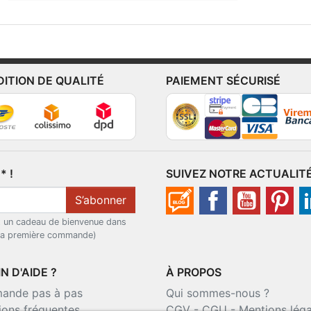
DITION DE QUALITÉ
PAIEMENT SÉCURISÉ
 !
SUIVEZ NOTRE ACTUALIT
S’abonner
t un cadeau de bienvenue dans
 la première commande)
N D'AIDE ?
À PROPOS
nde pas à pas
Qui sommes-nous ?
ions fréquentes
CGV
-
CGU
-
Mentions léga