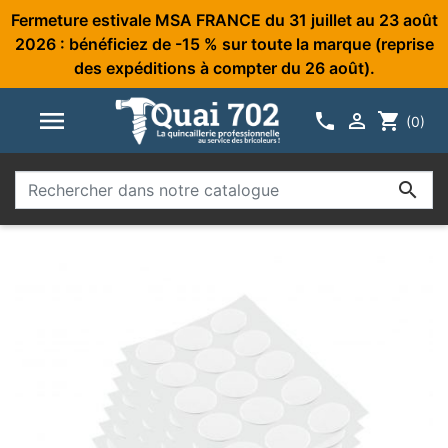
Fermeture estivale MSA FRANCE du 31 juillet au 23 août
2026 : bénéficiez de -15 % sur toute la marque (reprise
des expéditions à compter du 26 août).



shopping_cart
(0)
