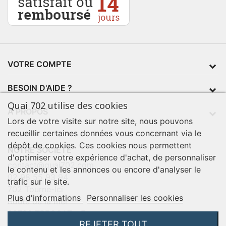
VOTRE COMPTE
BESOIN D'AIDE ?
Quai 702 utilise des cookies
À PROPOS
Lors de votre visite sur notre site, nous pouvons
recueillir certaines données vous concernant via le
dépôt de cookies. Ces cookies nous permettent
NOTRE SOCIÉTÉ
d'optimiser votre expérience d'achat, de personnaliser
contact@quai702.com
le contenu et les annonces ou encore d'analyser le
02 98 55 93 94
trafic sur le site.
702 Tourne-Ici
Plus d'informations
Personnaliser les cookies
Route de la mer
29720 TREOGAT - France
REJETER TOUT