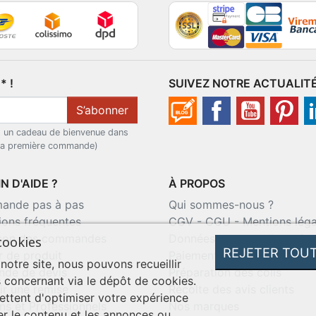
 !
SUIVEZ NOTRE ACTUALIT
S’abonner
t un cadeau de bienvenue dans
 la première commande)
N D'AIDE ?
À PROPOS
nde pas à pas
Qui sommes-nous ?
ions fréquentes
CGV
-
CGU
-
Mentions léga
ison des commandes
Données personnelles
-
Co
cookies
REJETER TOU
r de produit
Paiement sécurisé
 notre site, nous pouvons recueillir
de de devis
Préparation des colis
 concernant via le dépôt de cookies.
ir une remise
Récolte des avis clients
ttent d'optimiser votre expérience
ns et Professionnels
Nos marques
er le contenu et les annonces ou