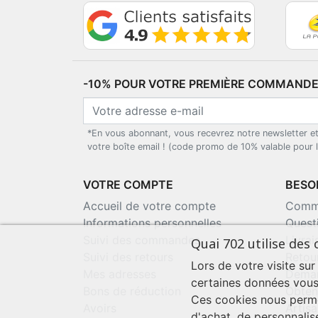
-10% POUR VOTRE PREMIÈRE COMMANDE*
*En vous abonnant, vous recevrez notre newsletter e
votre boîte email ! (code promo de 10% valable pour
VOTRE COMPTE
BESOI
Accueil de votre compte
Comma
Informations personnelles
Quest
Suivi des commandes
Livra
Quai 702 utilise des 
Suivi des retours
Retou
Lors de votre visite sur
Mes adresses
Deman
certaines données vous
Bons de réduction
Obten
Ces cookies nous perme
Avoirs
Artisa
d'achat, de personnalis