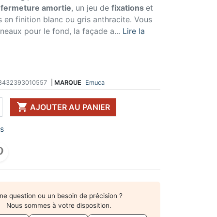
t fermeture amortie
, un jeu de
fixations
et
 DE TABLE ET
ERIE ET FIXATION
ÉVIER ET MITIGEUR
s en finition blanc ou gris anthracite. Vous
CK
e vis
Evier et cuve
neaux pour le fond, la façade a...
Lire la
 de table
u
Mitigeur
pour plan de travail
ent d'assemblage
Vidange
 télescopique
on et excentrique
Bacs et accessoires
ssoires pour pied
llon
Distributeur à savon
Broyeur de déchets
8432393010557
|
MARQUE
Emuca
Egouttoir à vaisselle
Produit d'entretien

AJOUTER AU PANIER
IR EN KIT
UFFE-EAU SOUS ÉVIER
rs
ESSOIRES POUR ÉLECTROMÉNAGER
ne question ou un besoin de précision ?
Nous sommes à votre disposition.