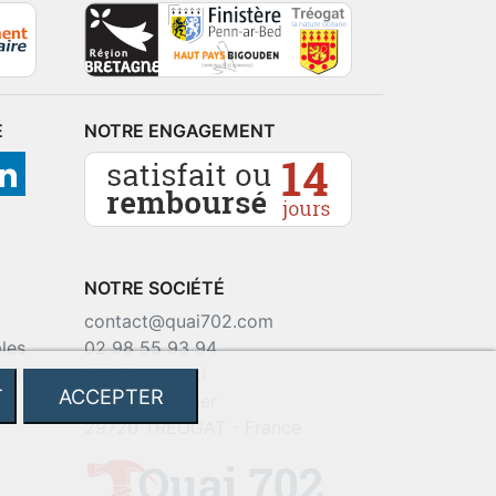
É
NOTRE ENGAGEMENT
NOTRE SOCIÉTÉ
contact@quai702.com
les
02 98 55 93 94
okies
702 Tourne-Ici
T
ACCEPTER
Route de la mer
29720 TREOGAT - France